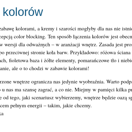
 kolorów
zabawę kolorami, a kremy i szarości mogłyby dla nas nie istni
cepcją color blocking. Ten sposób łączenia kolorów jest obec
 w wersji dla odważnych – w aranżacji wnętrz. Zasada jest pr
 po przeciwnej stronie koła barw. Przykładowo: różowa ściana
ch, fioletowa baza i żółte elementy, pomarańczowe tło i niebi
ie, ale o to chodzi w zabawie kolorami!
zone wnętrze ogranicza nas jedynie wyobraźnia. Warto podpa
o u nas ma szansę zagrać, a co nie. Miejmy w pamięci kilka pr
ie od tego, jaki scenariusz wybierzemy, wnętrze będzie oazą 
scem pełnym energii – takim, jakie chcemy.
ka