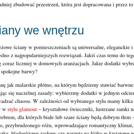
dniej zbudować przestrzeń, która jest dopracowana i przez to
iany we wnętrzu
żowe ściany w pomieszczeniach są uniwersalne, eleganckie i
jedno z najpopularniejszych rozwiązań. Jakiś czas temu do te
ię coraz liczniej w domowych aranżacjach. Jakie dodatki wyb
, spokojne barwy?
ianę jak malarskie płótno, na którym będziemy stawiać barwn
ając się naczelnej zasady: wybierzmy dodatki w jednym odcie
owadzać chaosu. W zależności od wybranego stylu mamy kilka
ty w
stylu glamour
– kryształowe świeczniki, lustrzane ramki n
ebrem, dla których białe lub szare ściany będą dobrym tłem –
go, przybrudzonego różu, wprowadzające romantyczny klimat,
czkę, bladoróżowe zasłony czy narzuta na łóżko w kwiatowe