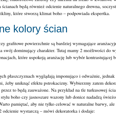
ścianach będą również odcienie naturalnego drewna, soczysta
ikliny, które stworzą klimat boho – podpowiada ekspertka.
ne kolory ścian
zy grafitowe powierzchnie są bardziej wymagające aranżacyjn
a swój dominujący charakter. Tutaj mamy 2 możliwości do w
nacjach, które uspokoją aranżację lub wybór kontrastującej
ych płaszczyznach wyglądają imponująco i odważnie, jednak t
i, żeby uniknąć efektu pstrokacizny. Wybierzmy zatem dekora
a przez to będą zauważone. Na przykład na tle turkusowej ścia
 stylu boho czy jasnoszare wazony lub donice nadadzą świeżoś
 Warto pamiętać, aby nie tylko celować w naturalne barwy, ale
 2 odcienie wystarczą – mówi dekoratorka
i dodaje: