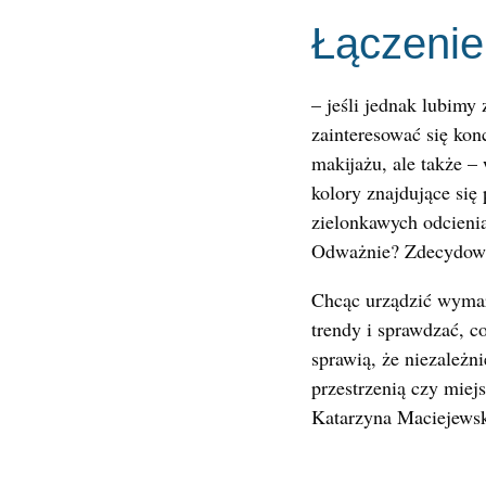
Łączenie
– jeśli jednak lubimy 
zainteresować się kon
makijażu, ale także –
kolory znajdujące się
zielonkawych odcienia
Odważnie? Zdecydowan
Chcąc urządzić wymar
trendy i sprawdzać, c
sprawią, że niezależn
przestrzenią czy miej
Katarzyna Maciejews