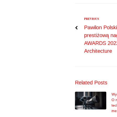
Previous
PREVIOUS
Nawigac
Pawilon Polsk
prestiżową n
wpisu
AWARDS 2022:
Architecture
Related Posts
Wyw
O 
tec
me