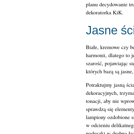
planu decydowanie tru
dekoratorka KiK.
Jasne śc
Białe, kremowe czy be
harmonii, dlatego to 
szarość, pojawiając s
których bazą są jasne
Potraktujmy jasną śc
dekoracyjnych, trzym
tonacji, aby nie wpr
sprawdzą się elemen
lampiony ozdobione sr
w odcieniu delikatne
poduszki w drobną łą