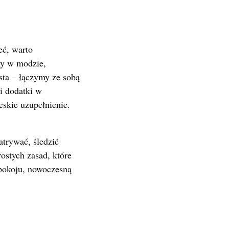
eć, warto
ny w modzie,
osta – łączymy ze sobą
 i dodatki w
eskie uzupełnienie.
trywać, śledzić
ostych zasad, które
spokoju, nowoczesną