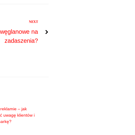
NEXT
liwęglanowe na
zadaszenia?
reklamie – jak
ć uwagę klientów i
markę?