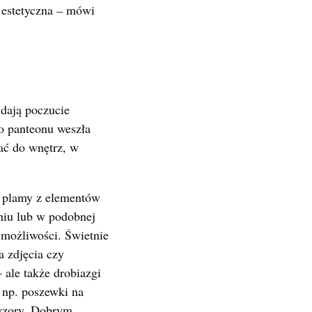
 estetyczna
–
mówi
 dają poczucie
go panteonu weszła
rać do wnętrz, w
e plamy z elementów
niu lub w podobnej
 możliwości. Świetnie
a zdjęcia czy
 ale także drobiazgi
 np. poszewki na
 wzory. Dobrym