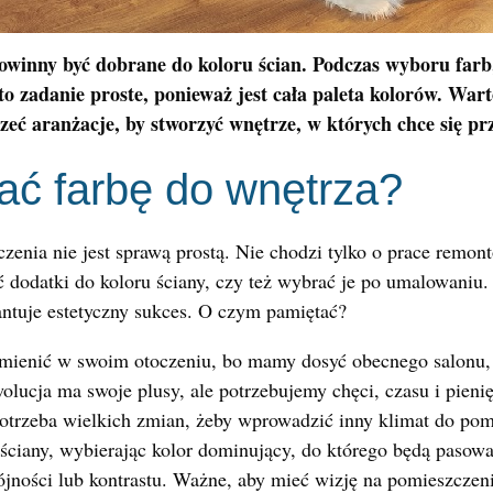
owinny być dobrane do koloru ścian. Podczas wyboru farb,
 to zadanie proste, ponieważ jest cała paleta kolorów. War
zeć aranżacje, by stworzyć wnętrze, w których chce się p
ać farbę do wnętrza?
enia nie jest sprawą prostą. Nie chodzi tylko o prace remont
ć dodatki do koloru ściany, czy też wybrać je po umalowaniu.
ntuje estetyczny sukces. O czym pamiętać?
ienić w swoim otoczeniu, bo mamy dosyć obecnego salonu, 
olucja ma swoje plusy, ale potrzebujemy chęci, czasu i pieni
potrzeba wielkich zmian, żeby wprowadzić inny klimat do pom
ciany, wybierając kolor dominujący, do którego będą pasowa
ójności lub kontrastu. Ważne, aby mieć wizję na pomieszczen