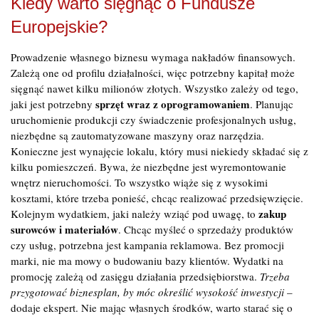
Kiedy warto sięgnąć o Fundusze
Europejskie?
Prowadzenie własnego biznesu wymaga nakładów finansowych.
Zależą one od profilu działalności, więc potrzebny kapitał może
sięgnąć nawet kilku milionów złotych. Wszystko zależy od tego,
sprzęt wraz z oprogramowaniem
jaki jest potrzebny
. Planując
uruchomienie produkcji czy świadczenie profesjonalnych usług,
niezbędne są zautomatyzowane maszyny oraz narzędzia.
Konieczne jest wynajęcie lokalu, który musi niekiedy składać się z
kilku pomieszczeń. Bywa, że niezbędne jest wyremontowanie
wnętrz nieruchomości. To wszystko wiąże się z wysokimi
kosztami, które trzeba ponieść, chcąc realizować przedsięwzięcie.
zakup
Kolejnym wydatkiem, jaki należy wziąć pod uwagę, to
surowców i materiałów
. Chcąc myśleć o sprzedaży produktów
czy usług, potrzebna jest kampania reklamowa. Bez promocji
marki, nie ma mowy o budowaniu bazy klientów. Wydatki na
promocję zależą od zasięgu działania przedsiębiorstwa.
Trzeba
przygotować biznesplan, by móc określić wysokość inwestycji
–
dodaje ekspert. Nie mając własnych środków, warto starać się o