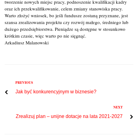
tworzenie nowych miejsc pracy, podnoszenie kwalifikacji kadry
oraz ich przekwalifikowanie, celem zmiany stanowiska pracy.
Warto złożyć wniosek, bo jeśli fundusze zostaną przyznane, jest
szansa zrealizowania projektu czy rozwój małego, średniego lub
dużego przedsiębiorstwa. Pieniądze są dostępne w stosunkowo
krótkim czasie, więc warto po nie sięgnąć.
Arkadiusz Malanowski
Previous
PREVIOUS
Nawigacja
Jak być konkurencyjnym w biznesie?
wpisu
Next
NEXT
Zrealizuj plan – unijne dotacje na lata 2021-2027