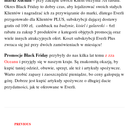
Okres Black Friday to dobry czas, aby lojalizować swoich stałych
Klientów i nagradzać ich za przywiązanie do marki, dlatego Everli
przygotowało dla Klientów PLUS, subskrybcji dającej dostawy
gratis od 100 zł, cashback na
budynie, kisiel i galaretki
– 6zł
rabatu za zakup 5 produktów z kategorii objętych promocją oraz
wiele innych atrakcyjnych ofert. Koszt subskrybcji Everli Plus
zwraca się już przy dwóch zamówieniach w miesiącu!
Promocje Black Friday
przybyły do nas kilka lat temu
z zza
Oceanu
i przyjęły się w naszym kraju. Są znakomitą okazją, by
kupić taniej odzież, obuwie, sprzęt, ale też i artykuły spożywcze.
Warto zrobić zapasy i zaoszczędzić pieniądze, bo ceny galopują w
górę. Dobrze jest kupić artykuły spożywcze o długiej dacie
przydatności, jak te oferowane w Everli.
Previous
PREVIOUS
Nawigacja