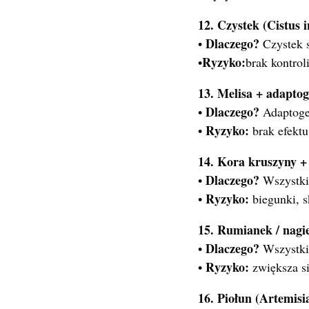
12. Czystek (Cistus
Dlaczego?
•
Czystek s
Ryzyko:
•
brak kontrol
13. Melisa + adaptog
Dlaczego?
•
Adaptoge
Ryzyko:
•
brak efektu
14. Kora kruszyny + s
Dlaczego?
•
Wszystkie
Ryzyko:
•
biegunki, s
15. Rumianek / nagie
Dlaczego?
•
Wszystki
Ryzyko:
•
zwiększa si
16. Piołun (Artemisi