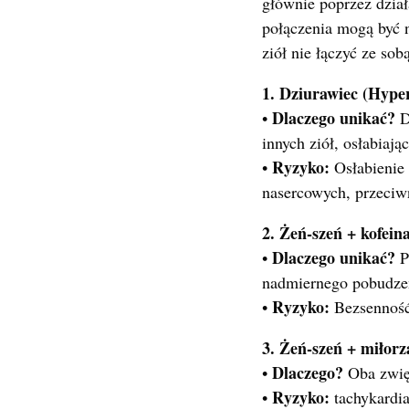
głównie poprzez dzia
połączenia mogą być n
ziół nie łączyć ze sobą
1. Dziurawiec (Hype
Dlaczego unikać?
•
D
innych ziół, osłabiając
Ryzyko:
•
Osłabienie 
nasercowych, przeci
2. Żeń-szeń + kofein
Dlaczego unikać?
•
P
nadmiernego pobudze
Ryzyko:
•
Bezsenność,
3. Żeń-szeń + miłorz
Dlaczego?
•
Oba zwięk
Ryzyko:
•
tachykardia