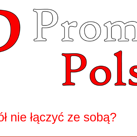
ół nie łączyć ze sobą?