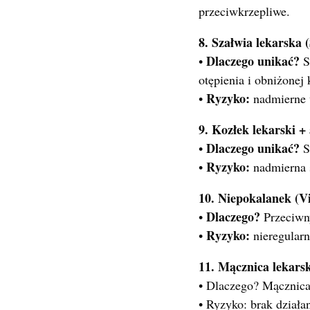
przeciwkrzepliwe.
8. Szałwia lekarska (
Dlaczego unikać?
•
S
otępienia i obniżonej 
Ryzyko:
•
nadmierne w
9. Kozłek lekarski +
Dlaczego unikać?
•
S
Ryzyko:
•
nadmierna 
10. Niepokalanek (Vi
Dlaczego?
•
Przeciwn
Ryzyko:
•
nieregularn
11. Mącznica lekarsk
• Dlaczego? Mącznica
• Ryzyko: brak działa