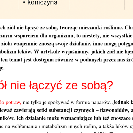
ich ziół nie łączyć ze sobą, tworząc mieszanki roślinne. 
cznym wsparciem dla organizmu, to niestety, nie wszystkie
 zioła wzajemnie znoszą swoje działanie, inne mogą potęg
olizm leków. W artykule wyjaśniamy, jakich ziół nie łącz
ten temat jest dostępna również w podanych przez nas źr
ć.
ół nie łączyć ze sobą?
Jednak ł
do potraw,
nie tylko je spożywać w formie naparów.
waż zawierają setki substancji czynnych – flawonoidów, 
ników. Ich działanie może wzmacniające lub też znoszące 
na wchłanianie i metabolizm innych roślin, a także leków s