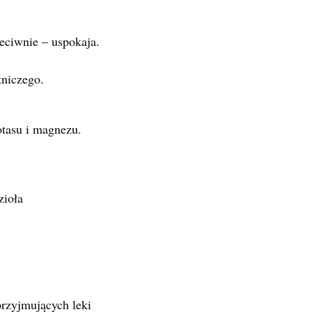
zeciwnie – uspokaja.
tniczego.
otasu i magnezu.
zioła
przyjmujących leki