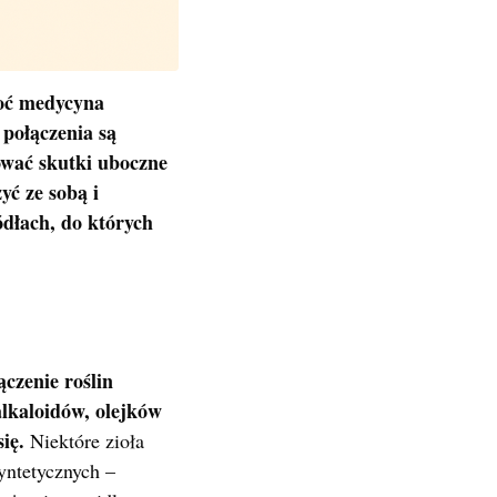
Choć medycyna
 połączenia są
ować skutki uboczne
yć ze sobą i
ódłach, do których
ączenie roślin
alkaloidów, olejków
się.
Niektóre zioła
yntetycznych –