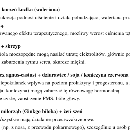
 korzeń kozłka (waleriana)
krecja podnosi ciśnienie i działa pobudzająco, waleriana pr
zą.
iwanego efektu terapeutycznego, możliwy wzrost ciśnienia tę
 + skrzyp
ioła moczopędne mogą nasilać utratę elektrolitów, głównie p
 zaburzenia rytmu serca, skurcze mięśni.
ex agnus-castus) + dziurawiec / soja / koniczyna czerwona
iepokalanek wpływa na poziom prolaktyny i progesteronu, a 
ja, koniczyna) mogą zaburzać tę równowagę hormonalną.
ne cykle, zaostrzenie PMS, bóle głowy.
 miłorząb (Ginkgo biloba) + żeń-szeń
szystkie mają działanie przeciwzakrzepowe.
 (np. z nosa, z przewodu pokarmowego), szczególnie u osób 