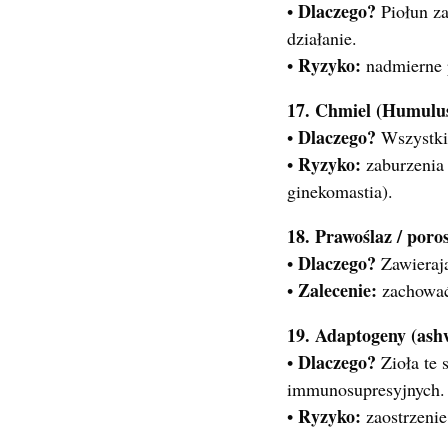
Dlaczego?
•
Piołun za
działanie.
Ryzyko:
•
nadmierne p
17. Chmiel (Humulus 
Dlaczego?
•
Wszystkie
Ryzyko:
•
zaburzenia 
ginekomastia).
18. Prawoślaz / poros
Dlaczego?
•
Zawierają
Zalecenie:
•
zachować
19. Adaptogeny (ash
Dlaczego?
•
Zioła te 
immunosupresyjnych.
Ryzyko:
•
zaostrzeni