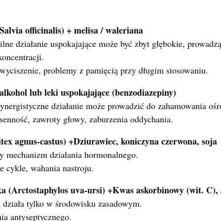
Salvia officinalis) + melisa / waleriana
ilne działanie uspokajające może być zbyt głębokie, prowadzą
koncentracji.
yciszenie, problemy z pamięcią przy długim stosowaniu.
 alkohol lub leki uspokajające (benzodiazepiny)
ynergistyczne działanie może prowadzić do zahamowania oś
senność, zawroty głowy, zaburzenia oddychania.
tex agnus-castus) +Dziurawiec, koniczyna czerwona, soja
y mechanizm działania hormonalnego.
e cykle, wahania nastroju.
a (Arctostaphylos uva-ursi) +Kwas askorbinowy (wit. C),
 działa tylko w środowisku zasadowym.
nia antyseptycznego.