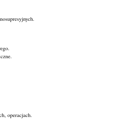
nosupresyjnych.
ego.
iczne.
ch, operacjach.