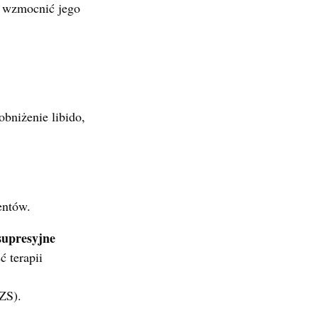
e wzmocnić jego
bniżenie libido,
entów.
supresyjne
 terapii
ZS).