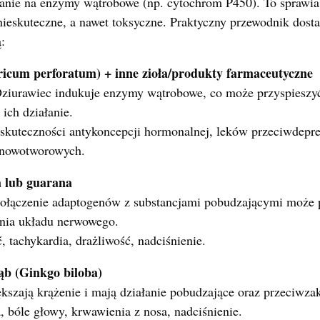
łanie na enzymy wątrobowe (np. cytochrom P450). To sprawia
ieskuteczne, a nawet toksyczne. Praktyczny przewodnik dosta
:
ricum perforatum) + inne zioła/produkty farmaceutyczne
ziurawiec indukuje enzymy wątrobowe, co może przyspieszy
 ich działanie.
skuteczności antykoncepcji hormonalnej, leków przeciwdepre
wnowotworowych.
a lub guarana
ołączenie adaptogenów z substancjami pobudzającymi może 
nia układu nerwowego.
 tachykardia, drażliwość, nadciśnienie.
ąb (Ginkgo biloba)
szają krążenie i mają działanie pobudzające oraz przeciwza
, bóle głowy, krwawienia z nosa, nadciśnienie.