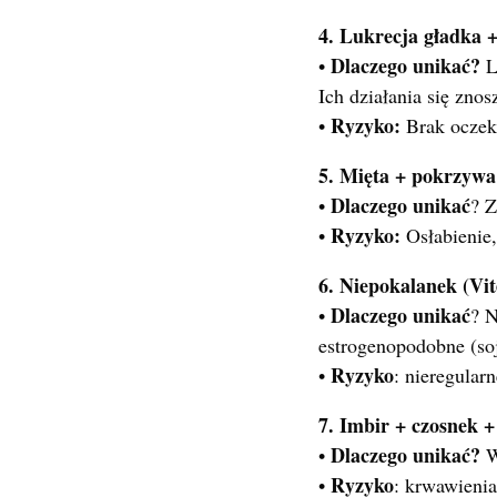
4. Lukrecja gładka +
Dlaczego unikać?
•
Lu
Ich działania się znos
Ryzyko:
•
Brak oczek
5. Mięta + pokrzywa
Dlaczego unikać
•
? Z
Ryzyko:
•
Osłabienie,
6. Niepokalanek (Vit
Dlaczego unikać
•
? N
estrogenopodobne (so
Ryzyko
•
: nieregular
7. Imbir + czosnek +
Dlaczego unikać?
•
W
Ryzyko
•
: krwawienia