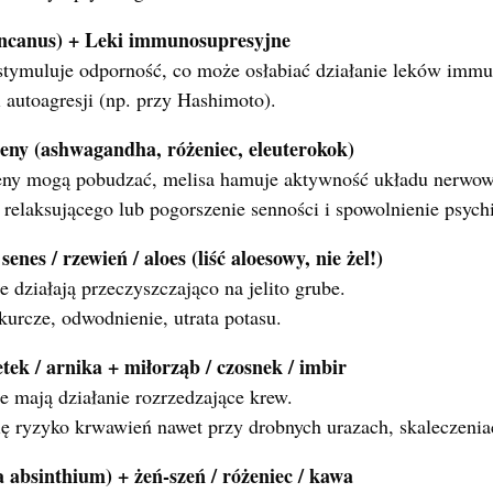
 incanus) + Leki immunosupresyjne
tymuluje odporność, co może osłabiać działanie leków immu
i autoagresji (np. przy Hashimoto).
eny (ashwagandha, różeniec, eleuterokok)
ny mogą pobudzać, melisa hamuje aktywność układu nerwow
 relaksującego lub pogorszenie senności i spowolnienie psych
enes / rzewień / aloes (liść aloesowy, nie żel!)
 działają przeczyszczająco na jelito grube.
kurcze, odwodnienie, utrata potasu.
tek / arnika + miłorząb / czosnek / imbir
e mają działanie rozrzedzające krew.
ę ryzyko krwawień nawet przy drobnych urazach, skaleczenia
a absinthium) + żeń-szeń / różeniec / kawa