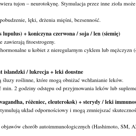
wiera tujon – neurotokynę. Stymulacja przez inne zioła moż
obudzenie, lęki, drżenia mięśni, bezsenność.
lupulus) + koniczyna czerwona / soja / len (siemię)
 zawierają fitoestrogeny.
hormonalne u kobiet z nieregularnym cyklem lub mężczyzn (o
t islandzki / lukrecja + leki doustne
 śluzy roślinne, które mogą obniżać wchłanianie leków.
 min. 2 godziny odstępu od przyjmowania leków lub suplem
wagandha, różeniec, eleuterokok) + sterydy / leki immuno
stymulują układ odpornościowy i mogą zmniejszać skuteczność
e objawów chorób autoimmunologicznych (Hashimoto, SM, A