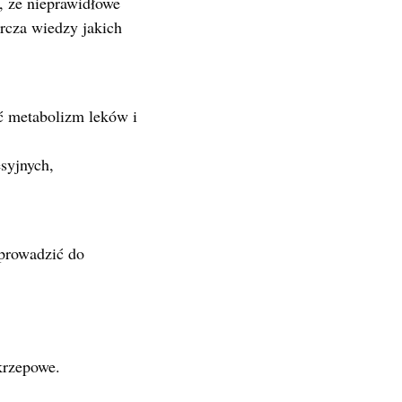
, że nieprawidłowe
rcza wiedzy jakich
ć metabolizm leków i
syjnych,
prowadzić do
krzepowe.