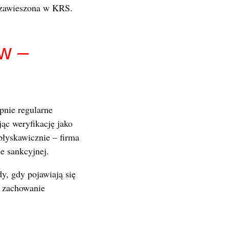
ła zawieszona w KRS.
ów –
pnie regularne
jąc weryfikację jako
błyskawicznie – firma
ie sankcyjnej.
y, gdy pojawiają się
e zachowanie