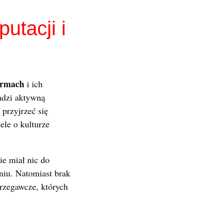
utacji i
firmach
i ich
adzi aktywną
 przyjrzeć się
le o kulturze
ie miał nic do
niu. Natomiast brak
trzegawcze, których