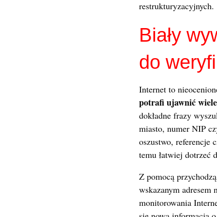
restrukturyzacyjnych.
Biały wyw
do weryfi
Internet to nieocenio
potrafi ujawnić wiele
dokładne frazy wyszu
miasto, numer NIP czy
oszustwo, referencje 
temu łatwiej dotrzeć 
Z pomocą przychodzą 
wskazanym adresem na
monitorowania Interne
się nowa informacja 