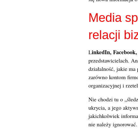
Media spo
relacji 
inkedIn, Facebook,
L
przedstawicielach. An
działalność, jakie ma
zarówno kontom firmo
organizacyjnej i rzete
Nie chodzi tu o „śled
ukrycia, a jego aktyw
jakichkolwiek informa
nie należy ignorować.