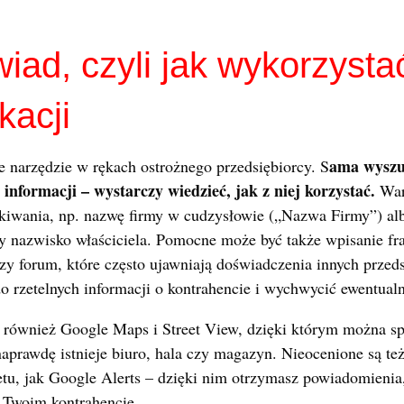
iad, czyli jak wykorzystać
kacji
ama wyszu
ne narzędzie w rękach ostrożnego przedsiębiorcy. S
 informacji – wystarczy wiedzieć, jak z niej korzystać.
War
kiwania, np. nazwę firmy w cudzysłowie („Nazwa Firmy”) alb
 nazwisko właściciela. Pomocne może być także wpisanie fra
czy forum, które często ujawniają doświadczenia innych przed
do rzetelnych informacji o kontrahencie i wychwycić ewentualn
również Google Maps i Street View, dzięki którym można sp
prawdę istnieje biuro, hala czy magazyn. Nieocenione są też
tu, jak Google Alerts – dzięki nim otrzymasz powiadomienia,
o Twoim kontrahencie.