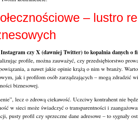
łecznościowe – lustro rep
biznesowych
 Instagram czy X (dawniej Twitter) to kopalnia danych o 
alizując profile, można zauważyć, czy przedsiębiorstwo prow
 powiązania, a nawet jakie opinie krążą o nim w branży. Warto
wym, jak i profilom osób zarządzających – mogą zdradzić wie
lności biznesowej.
zenie”, lecz o zdrową ciekawość. Uczciwy kontrahent nie będz
ność w sieci może świadczyć o transparentności i zaangażowa
cji, pusty profil czy sprzeczne dane adresowe – to sygnały os