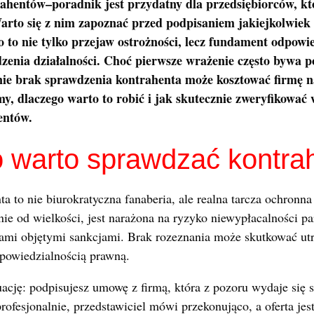
ahentów–poradnik jest przydatny dla przedsiębiorców, kt
Warto się z nim zapoznać przed podpisaniem jakiejkolwie
 to nie tylko przejaw ostrożności, lecz fundament odpowie
zenia działalności. Choć pierwsze wrażenie często bywa 
śnie brak sprawdzenia kontrahenta może kosztować firmę 
y, dlaczego warto to robić i jak skutecznie zweryfikować
entów.
 warto sprawdzać kontra
ta to nie biurokratyczna fanaberia, ale realna tarcza ochronn
nie od wielkości, jest narażona na ryzyko niewypłacalności pa
ami objętymi sankcjami. Brak rozeznania może skutkować utr
dpowiedzialnością prawną.
cję: podpisujesz umowę z firmą, która z pozoru wydaje się s
ofesjonalnie, przedstawiciel mówi przekonująco, a oferta jest