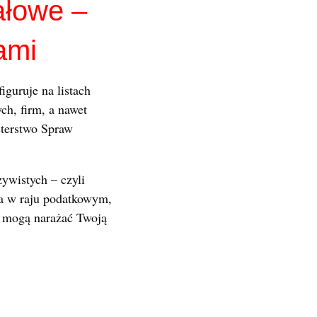
ałowe –
ami
iguruje na listach
ch, firm, a nawet
sterstwo Spraw
ywistych – czyli
ela w raju podatkowym,
e mogą narażać Twoją