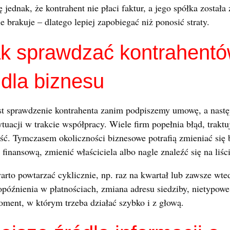
ę jednak, że kontrahent nie płaci faktur, a jego spółka zosta
 brakuje – dlatego lepiej zapobiegać niż ponosić straty.
jak sprawdzać kontrahent
 dla biznesu
st sprawdzenie kontrahenta zanim podpiszemy umowę, a nastę
tuacji w trakcie współpracy. Wiele firm popełnia błąd, traktu
ć. Tymczasem okoliczności biznesowe potrafią zmieniać się 
finansową, zmienić właściciela albo nagle znaleźć się na liśc
arto powtarzać cyklicznie, np. raz na kwartał lub zawsze wted
opóźnienia w płatnościach, zmiana adresu siedziby, nietypow
oment, w którym trzeba działać szybko i z głową.