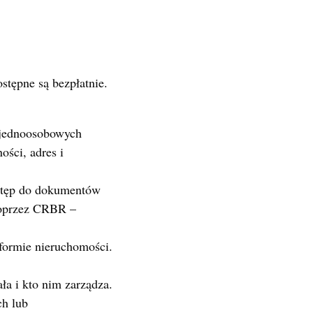
ostępne są bezpłatnie.
a jednoosobowych
ości, adres i
stęp do dokumentów
poprzez CRBR –
 formie nieruchomości.
ała i kto nim zarządza.
ch lub