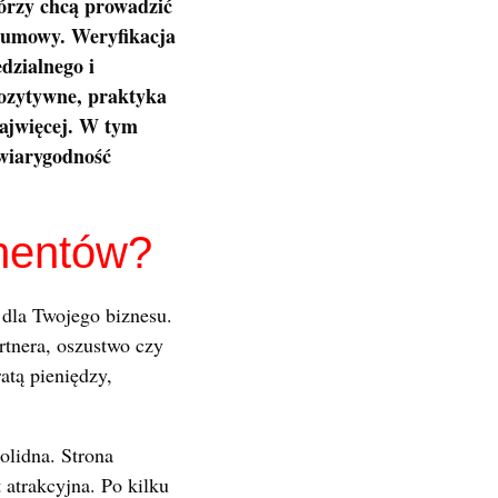
órzy chcą prowadzić
k umowy. Weryfikacja
dzialnego i
pozytywne, praktyka
najwięcej. W tym
 wiarygodność
hentów?
a dla Twojego biznesu.
rtnera, oszustwo czy
atą pieniędzy,
olidna. Strona
 atrakcyjna. Po kilku