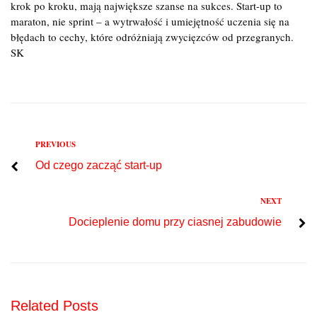
krok po kroku, mają największe szanse na sukces. Start-up to
maraton, nie sprint – a wytrwałość i umiejętność uczenia się na
błędach to cechy, które odróżniają zwycięzców od przegranych.
SK
Previous
PREVIOUS
Nawigacja
Od czego zacząć start-up
wpisu
Next
NEXT
Docieplenie domu przy ciasnej zabudowie
Related Posts