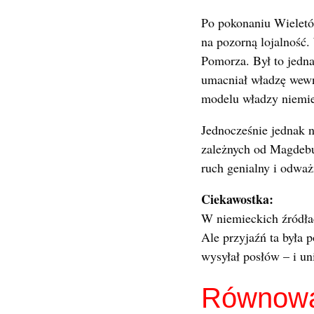
Po pokonaniu Wieletó
na pozorną lojalność.
Pomorza. Był to jedn
umacniał władzę wewn
modelu władzy niemiec
Jednocześnie jednak 
zależnych od Magdebu
ruch genialny i odważ
Ciekawostka:
W niemieckich źródłac
Ale przyjaźń ta była 
wysyłał posłów – i un
Równowag