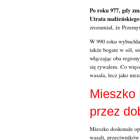
Po roku 977, gdy zma
Utrata małżeńskiego
zrozumiał, że Przemy
W 990 roku wybuchł
także bogate w sól, s
włączając oba regiony
się rywalem. Co więce
wasala, lecz jako niez
Mieszko 
przez dob
Mieszko doskonale opa
wasali, przeciwników 