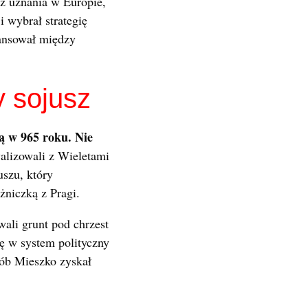
ez uznania w Europie,
i wybrał strategię
lansował między
 sojusz
ą w 965 roku. Nie
walizowali z Wieletami
uszu, który
żniczką z Pragi.
ali grunt pod chrzest
kę w system polityczny
sób Mieszko zyskał