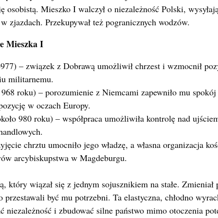
 osobistą. Mieszko I walczył o niezależność Polski, wysyłaj
c w zjazdach. Przekupywał też pogranicznych wodzów.
ze Mieszka I
77) – związek z Dobrawą umożliwił chrzest i wzmocnił poz
u militarnemu.
 968 roku) – porozumienie z Niemcami zapewniło mu spokój 
pozycję w oczach Europy.
oło 980 roku) – współpraca umożliwiła kontrolę nad ujściem
handlowych.
yjęcie chrztu umocniło jego władzę, a własna organizacja koś
wów arcybiskupstwa w Magdeburgu.
ą, który wiązał się z jednym sojusznikiem na stałe. Zmieniał
ko przestawali być mu potrzebni. Ta elastyczna, chłodno wyra
ć niezależność i zbudować silne państwo mimo otoczenia pot