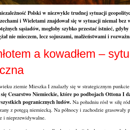
niezależność Polski w niezwykle trudnej sytuacji geopolity
echami i Wieletami znajdował się w sytuacji niemal bez w
otężnych sąsiadów, mogłoby szybko przestać istnieć, gdyb
iężał nie mieczem, lecz sojuszami, małżeństwami i rozważn
łotem a kowadłem – sytu
yczna
wieku ziemie Mieszka I znalazły się w strategicznym punkci
 się Cesarstwo Niemieckie, które po podbojach Ottona I d
zystkich pogranicznych ludów.
Na południu rósł w siłę r
ązany z potęgą niemiecką. Na północy i zachodzie grasowały 
e i nieprzewidywalne.