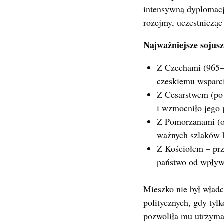
intensywną dyplomację
rozejmy, uczestniczą
Najważniejsze sojus
Z Czechami (965–9
czeskiemu wsparci
Z Cesarstwem (po
i wzmocniło jego 
Z Pomorzanami (ok
ważnych szlaków 
Z Kościołem – prz
państwo od wpły
Mieszko nie był władc
politycznych, gdy tyl
pozwoliła mu utrzyma