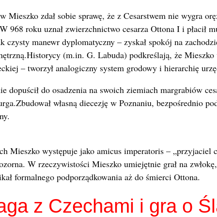
w Mieszko zdał sobie sprawę, że z Cesarstwem nie wygra orę
 W 968 roku uznał zwierzchnictwo cesarza Ottona I i płacił mu
ak czysty manewr dyplomatyczny – zyskał spokój na zachodzi
ętrzną.Historycy (m.in. G. Labuda) podkreślają, że Mieszko
kiej – tworzył analogiczny system grodowy i hierarchię urzę
nie dopuścił do osadzenia na swoich ziemiach margrabiów ces
rga.Zbudował własną diecezję w Poznaniu, bezpośrednio pod
ny.
h Mieszko występuje jako amicus imperatoris – „przyjaciel c
pozorna. W rzeczywistości Mieszko umiejętnie grał na zwłokę, 
ikał formalnego podporządkowania aż do śmierci Ottona.
a z Czechami i gra o Ś