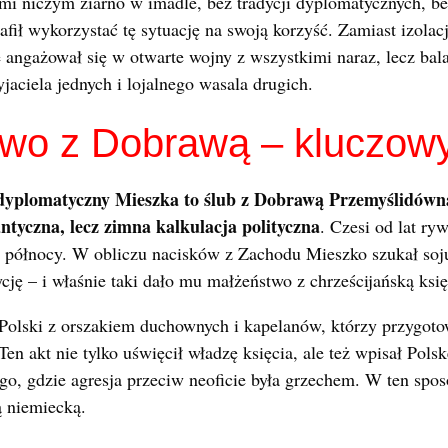
mi niczym ziarno w imadle, bez tradycji dyplomatycznych, b
fił wykorzystać tę sytuację na swoją korzyść. Zamiast izolacj
 angażował się w otwarte wojny z wszystkimi naraz, lecz ba
jaciela jednych i lojalnego wasala drugich.
wo z Dobrawą – kluczowy
dyplomatyczny Mieszka to ślub z Dobrawą Przemyślidówn
antyczna, lecz zimna kalkulacja polityczna
. Czesi od lat ry
na północy. W obliczu nacisków z Zachodu Mieszko szukał soj
ję – i właśnie taki dało mu małżeństwo z chrześcijańską księ
Polski z orszakiem duchownych i kapelanów, którzy przygotow
en akt nie tylko uświęcił władzę księcia, ale też wpisał Pols
ego, gdzie agresja przeciw neoficie była grzechem. W ten spo
ą niemiecką.