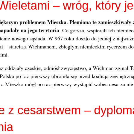
Wieletami – wróg, który j
większym problemem Mieszka. Plemiona te zamieszkiwały
napadały na jego terytoria
. Co gorsza, wspierali ich niemie
abienie nowego sąsiada. W 967 roku doszło do jednej z najważ
lski – starcia z Wichmanem, zbiegłym niemieckim rycerzem 
imi.
ez oddziały czeskie, odniósł zwycięstwo, a Wichman zginął.T
olska po raz pierwszy obroniła się przed koalicją zewnętrzną
 a Mieszko mógł po raz pierwszy wystąpić wobec cesarza nie j
e z cesarstwem – dyplom
nia