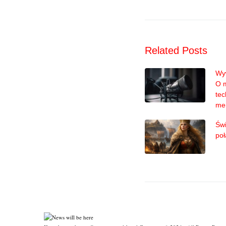
Related Posts
Wyw
O 
tec
me
Świ
poł