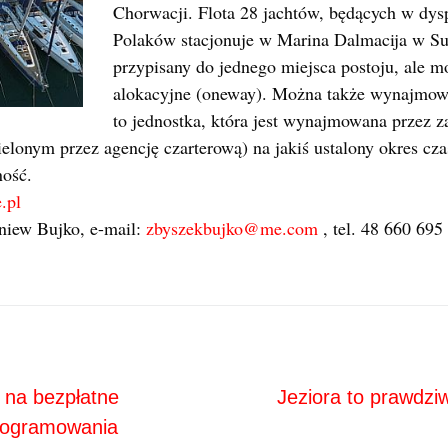
Chorwacji. Flota 28 jachtów, będących w dysp
Polaków stacjonuje w Marina Dalmacija w Suk
przypisany do jednego miejsca postoju, ale m
alokacyjne (oneway). Można także wynajmowa
to jednostka, która jest wynajmowana przez 
ielonym przez agencję czarterową) na jakiś ustalony okres cz
ność.
.pl
gniew Bujko, e-mail:
zbyszekbujko@me.com
, tel. 48 660 695
Next
ja
ę na bezpłatne
Jeziora to prawdzi
programowania