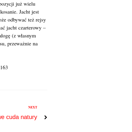
ozycji już wielu
osanie. Jacht jest
oże odbywać też rejsy
ć jacht czarterowy –
załogę (z własnym
asu, przeważnie na
 163
NEXT
we cuda natury