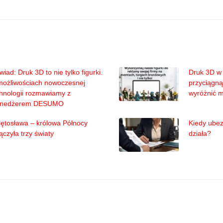
iad: Druk 3D to nie tylko figurki.
Druk 3D w 
możliwościach nowoczesnej
przyciągną
hnologii rozmawiamy z
wyróżnić 
nedżerem DESUMO
ętosława – królowa Północy
Kiedy ubez
ączyła trzy światy
działa?