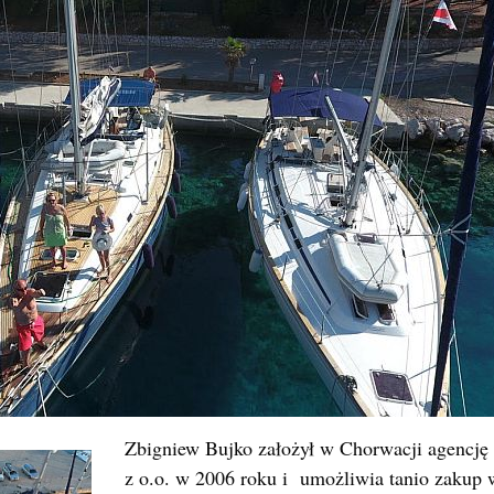
Zbigniew Bujko założył w Chorwacji agencję
z o.o. w 2006 roku i umożliwia tanio zakup 