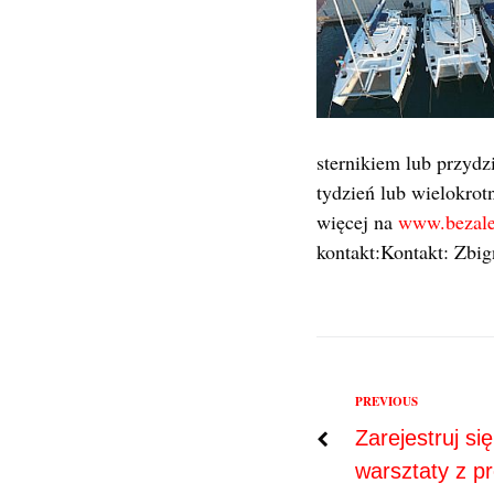
sternikiem lub przydz
tydzień lub wielokrot
więcej na
www.bezale
kontakt:Kontakt: Zbi
Previous
PREVIOUS
Nawigac
Zarejestruj si
warsztaty z 
wpisu