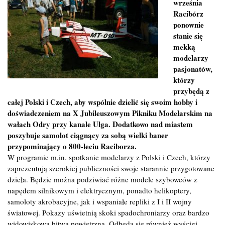
września
Racibórz
ponownie
stanie się
mekką
modelarzy
pasjonatów,
którzy
przybędą z
całej Polski i Czech, aby wspólnie dzielić się swoim hobby i
doświadczeniem na X Jubileuszowym Pikniku Modelarskim na
wałach Odry przy kanale Ulga. Dodatkowo nad miastem
poszybuje samolot ciągnący za sobą wielki baner
przypominający o 800-leciu Raciborza.
W programie m.in. spotkanie modelarzy z Polski i Czech, którzy
zaprezentują szerokiej publiczności swoje starannie przygotowane
dzieła. Będzie można podziwiać różne modele szybowców z
napędem silnikowym i elektrycznym, ponadto helikoptery,
samoloty akrobacyjne, jak i wspaniałe repliki z I i II wojny
światowej. Pokazy uświetnią skoki spadochroniarzy oraz bardzo
widowiskowa bitwa powietrzna. Odbędą się również wyścigi