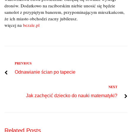
dronów. Dodatkowo na raciborskim niebie unosić się będzie
samolot z przypiętym banerem, przypominającym mieszkańcom,
że ich miasto obchodzi zacny jubileusz.
więcej na
bezale.pl
Previous
PREVIOUS
Nawigacja
Odnawianie ścian po tapecie
wpisu
Next
NEXT
Jak zachęcić dziecko do nauki matematyki?
Related Posts