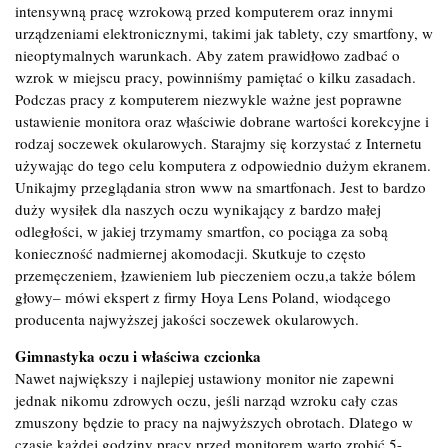
intensywną pracę wzrokową przed komputerem oraz innymi
urządzeniami elektronicznymi, takimi jak tablety, czy smartfony, w
nieoptymalnych warunkach. Aby zatem prawidłowo zadbać o
wzrok w miejscu pracy, powinniśmy pamiętać o kilku zasadach.
Podczas pracy z komputerem niezwykle ważne jest poprawne
ustawienie monitora oraz właściwie dobrane wartości korekcyjne i
rodzaj soczewek okularowych. Starajmy się korzystać z Internetu
używając do tego celu komputera z odpowiednio dużym ekranem.
Unikajmy przeglądania stron www na smartfonach. Jest to bardzo
duży wysiłek dla naszych oczu wynikający z bardzo małej
odległości, w jakiej trzymamy smartfon, co pociąga za sobą
konieczność nadmiernej akomodacji. Skutkuje to często
przemęczeniem, łzawieniem lub pieczeniem oczu,a także bólem
głowy– mówi ekspert z firmy Hoya Lens Poland, wiodącego
producenta najwyższej jakości soczewek okularowych.
Gimnastyka oczu i właściwa czcionka
Nawet największy i najlepiej ustawiony monitor nie zapewni
jednak nikomu zdrowych oczu, jeśli narząd wzroku cały czas
zmuszony będzie to pracy na najwyższych obrotach. Dlatego w
czasie każdej godziny pracy przed monitorem warto zrobić 5-