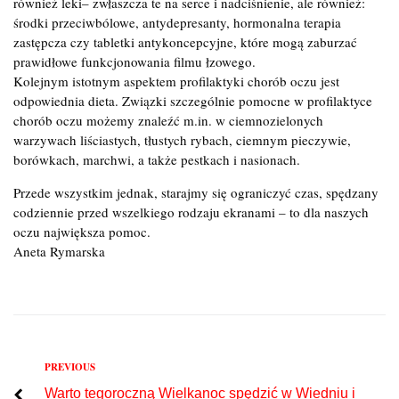
również leki– zwłaszcza te na serce i nadciśnienie, ale również:
środki przeciwbólowe, antydepresanty, hormonalna terapia
zastępcza czy tabletki antykoncepcyjne, które mogą zaburzać
prawidłowe funkcjonowania filmu łzowego.
Kolejnym istotnym aspektem profilaktyki chorób oczu jest
odpowiednia dieta. Związki szczególnie pomocne w profilaktyce
chorób oczu możemy znaleźć m.in. w ciemnozielonych
warzywach liściastych, tłustych rybach, ciemnym pieczywie,
borówkach, marchwi, a także pestkach i nasionach.
Przede wszystkim jednak, starajmy się ograniczyć czas, spędzany
codziennie przed wszelkiego rodzaju ekranami – to dla naszych
oczu największa pomoc.
Aneta Rymarska
Previous
PREVIOUS
Nawigacja
Warto tegoroczną Wielkanoc spędzić w Wiedniu i