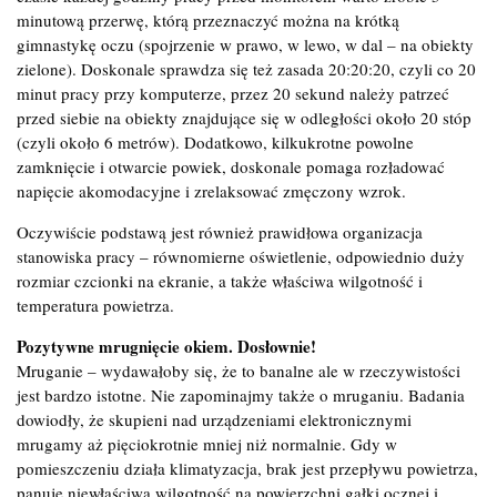
minutową przerwę, którą przeznaczyć można na krótką
gimnastykę oczu (spojrzenie w prawo, w lewo, w dal – na obiekty
zielone). Doskonale sprawdza się też zasada 20:20:20, czyli co 20
minut pracy przy komputerze, przez 20 sekund należy patrzeć
przed siebie na obiekty znajdujące się w odległości około 20 stóp
(czyli około 6 metrów). Dodatkowo, kilkukrotne powolne
zamknięcie i otwarcie powiek, doskonale pomaga rozładować
napięcie akomodacyjne i zrelaksować zmęczony wzrok.
Oczywiście podstawą jest również prawidłowa organizacja
stanowiska pracy – równomierne oświetlenie, odpowiednio duży
rozmiar czcionki na ekranie, a także właściwa wilgotność i
temperatura powietrza.
Pozytywne mrugnięcie okiem. Dosłownie!
Mruganie – wydawałoby się, że to banalne ale w rzeczywistości
jest bardzo istotne. Nie zapominajmy także o mruganiu. Badania
dowiodły, że skupieni nad urządzeniami elektronicznymi
mrugamy aż pięciokrotnie mniej niż normalnie. Gdy w
pomieszczeniu działa klimatyzacja, brak jest przepływu powietrza,
panuje niewłaściwa wilgotność na powierzchni gałki ocznej i