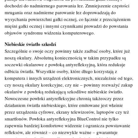
dochodzi do nadmiernego parowania łez. Zmniejszenie częstości
mrugania oraz nadmierne parowanie łez doprowadzają do
wysychania powierzchni gałki ocznej, co łącznie z przeciążeniem
mięśni gałki ocznej i innymi czynnikami prowadzi do powstania
objawów syndromu widzenia komputerowego.
Niebieskie światło szkodzi
Szczególnie o swoje oczy powinny także zadbać osoby, które już
noszą okulary. Absolutną koniecznością w takim przypadku są
soczewki okularowe z powłoką antyrefleksyjną, która redukuje
odbicia światła. Wszystkie osoby, które długo korzystają z
komputera i innych urządzeń elektronicznych, niezależnie od tego,
czy noszą okulary korekcyjne, czy nie – powinny rozważyć zakup
okularów z powłoką redukującą szkodliwe niebieskie światło.
Nowoczesne powłoki antyrefleksyjne chronią takżeoczy przez
działaniem światła niebieskiego, które emitowane jest właśnie
przez urządzenia cyfrowe, ekrany telewizorów, laptopów czy też
smartfonów. Powłoka antyrefleksyjna BlueControl nie tylko
zapewnia bardziej komfortowe widzenie i ogranicza powstawanie
refleksów, ale również – co niezwykle ważne – gwarantuje