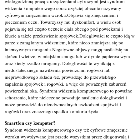
wielogodzinną pracą z urządzeniami cyfrowymi jest syndrom
widzenia komputerowego coraz częściej obecnie nazywany
cyfrowym zmęczeniem wzroku.Objawia się zmęczeniem i
pieczeniem oczu. Towarzyszy mu dyskomfort, u wielu osób
pojawia się też często uczucie ciała obcego pod powiekami i
kłucie a także przekrwienie spojówek.Dolegliwości te często idą w
parze z zamglonym widzeniem, które nieco zmniejsza się po
intensywnym mruganiu.Negatywne objawy mogą nasilaćsię na
słońcu i wietrze, w miejskim smogu lub w dymie papierosowym
oraz kiedy rzadko mrugamy. Dolegliwości te wynikają z
niedostatecznego nawilżenia powierzchni rogówki lub
nieprawidłowego składu łez, prowadząc do przewlekłego
zapalenia spojówek i rogówki, a więc do poważnych zaburzeń
powierzchni oka. Syndrom widzenia komputerowego to poważne
schorzenie, które nieleczone powoduje nasilenie dolegliwości i
może prowadzić do nieodwracalnych uszkodzeń spojówki i
rogówki oraz znacznego spadku komfortu życia.
Smartfon czy komputer?
Syndrom widzenia komputerowego czy też cyfrowe zmęczenie
wzroku wywoływane jest przede wszystkim przez długotrwałą i