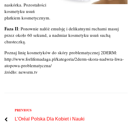
naskórka. Pozostałości
kosmetyku usuń
płatkiem kosmetycznym.
Faza II
: Ponownie nałóż emulsję i delikatnymi ruchami masuj
przez około 60 sekund, a nadmiar kosmetyku usuń suchą
chusteczką.
Poznaj linię kosmetyków do skóry problematycznej 2DERM:
http://www.forlifemadaga.pl/kategoria/2derm-skora-nadwra-liwa-
atopowa-problematyczna/
źródło: newsrm.tv
Previous
PREVIOUS
Nawigacja
L’Oréal Polska Dla Kobiet i Nauki
wpisu