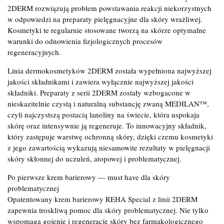
2DERM rozwiązują problem powstawania reakcji niekorzystnych
w odpowiedzi na preparaty pielęgnacyjne dla skóry wrażliwej.
Kosmetyki te regularnie stosowane tworzą na skórze optymalne
warunki do odnowienia fizjologicznych procesów
regeneracyjnych.
Linia dermokosmetyków 2DERM została wypełniona najwyższej
jakości składnikami i zawiera wyłącznie najwyższej jakości
składniki. Preparaty z serii 2DERM zostały wzbogacone w
nieskazitelnie czystą i naturalną substancję zwaną MEDILAN™,
czyli najczystszą postacią lanoliny na świecie, która uspokaja
skórę oraz intensywnie ją regeneruje. To innowacyjny składnik,
który zastępuje warstwę ochronną skóry, dzięki czemu kosmetyki
z jego zawartością wykazują niesamowite rezultaty w pielęgnacji
skóry skłonnej do uczuleń, atopowej i problematycznej.
Po pierwsze krem barierowy — must have dla skóry
problematycznej
Opatentowany krem barierowy REHA Special z linii 2DERM
zapewnia troskliwą pomoc dla skóry problematycznej. Nie tylko
wspomaga gojenie i regenerację skóry bez farmakologicznego