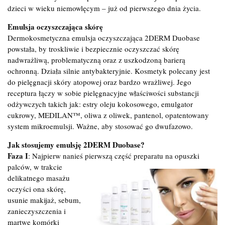
dzieci w wieku niemowlęcym – już od pierwszego dnia życia.
Emulsja oczyszczająca skórę
Dermokosmetyczna emulsja oczyszczająca 2DERM Duobase
powstała, by troskliwie i bezpiecznie oczyszczać skórę
nadwrażliwą, problematyczną oraz z uszkodzoną barierą
ochronną. Działa silnie antybakteryjnie. Kosmetyk polecany jest
do pielęgnacji skóry atopowej oraz bardzo wrażliwej. Jego
receptura łączy w sobie pielęgnacyjne właściwości substancji
odżywczych takich jak: estry oleju kokosowego, emulgator
cukrowy, MEDILAN™, oliwa z oliwek, pantenol, opatentowany
system mikroemulsji. Ważne, aby stosować go dwufazowo.
Jak stosujemy emulsję 2DERM Duobase?
Faza I
: Najpierw nanieś pierwszą część preparatu na opuszki
palców, w trakcie
delikatnego masażu
oczyści ona skórę,
usunie makijaż, sebum,
zanieczyszczenia i
martwe komórki