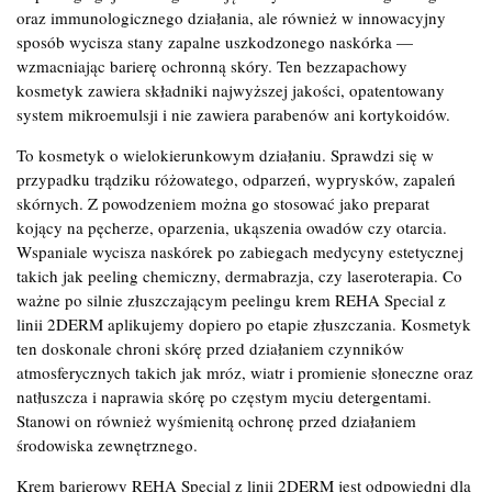
oraz immunologicznego działania, ale również w innowacyjny
sposób wycisza stany zapalne uszkodzonego naskórka —
wzmacniając barierę ochronną skóry. Ten bezzapachowy
kosmetyk zawiera składniki najwyższej jakości, opatentowany
system mikroemulsji i nie zawiera parabenów ani kortykoidów.
To kosmetyk o wielokierunkowym działaniu. Sprawdzi się w
przypadku trądziku różowatego, odparzeń, wyprysków, zapaleń
skórnych. Z powodzeniem można go stosować jako preparat
kojący na pęcherze, oparzenia, ukąszenia owadów czy otarcia.
Wspaniale wycisza naskórek po zabiegach medycyny estetycznej
takich jak peeling chemiczny, dermabrazja, czy laseroterapia. Co
ważne po silnie złuszczającym peelingu krem REHA Special z
linii 2DERM aplikujemy dopiero po etapie złuszczania. Kosmetyk
ten doskonale chroni skórę przed działaniem czynników
atmosferycznych takich jak mróz, wiatr i promienie słoneczne oraz
natłuszcza i naprawia skórę po częstym myciu detergentami.
Stanowi on również wyśmienitą ochronę przed działaniem
środowiska zewnętrznego.
Krem barierowy REHA Special z linii 2DERM jest odpowiedni dla