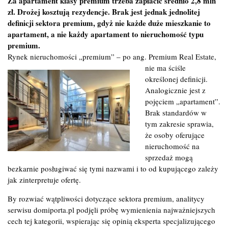
Za apartament klasy premium trzeba zapłacić średnio 2,8 mln
zł. Drożej kosztują rezydencje. Brak jest jednak jednolitej
definicji sektora premium, gdyż nie każde duże mieszkanie to
apartament, a nie każdy apartament to nieruchomość typu
premium.
Rynek nieruchomości „premium” – po ang. Premium Real Estate,
nie
ma ściśle
określonej definicji.
Analogicznie jest z
pojęciem „apartament”.
Brak standardów w
tym zakresie sprawia,
że osoby oferujące
nieruchomość na
sprzedaż mogą
bezkarnie posługiwać się tymi nazwami i to od kupującego zależy
jak zinterpretuje ofertę.
By rozwiać wątpliwości dotyczące sektora premium, analitycy
serwisu domiporta.pl podjęli próbę wymienienia najważniejszych
cech tej kategorii, wspierając się opinią eksperta specjalizującego