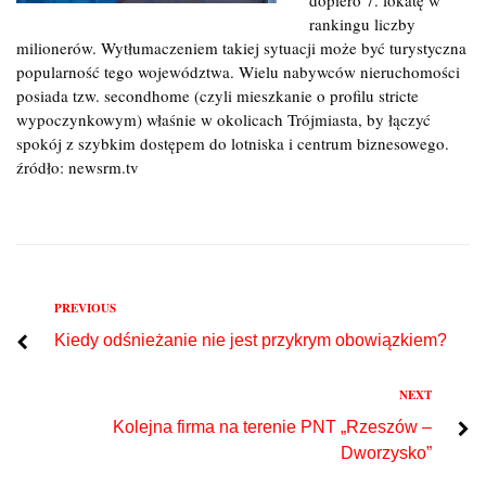
rankingu liczby
milionerów. Wytłumaczeniem takiej sytuacji może być turystyczna
popularność tego województwa. Wielu nabywców nieruchomości
posiada tzw. secondhome (czyli mieszkanie o profilu stricte
wypoczynkowym) właśnie w okolicach Trójmiasta, by łączyć
spokój z szybkim dostępem do lotniska i centrum biznesowego.
źródło: newsrm.tv
Previous
PREVIOUS
Nawigacja
Kiedy odśnieżanie nie jest przykrym obowiązkiem?
wpisu
Next
NEXT
Kolejna firma na terenie PNT „Rzeszów –
Dworzysko”