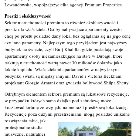
Lewandowska, współzałożycielka agencji Premium Properties.
Prestiż i ekskluzywność
Sektor nieruchomości premium to również ekskluzywność i
prestiż dla właściciela. Osoby nabywające apartamenty często
chcą po prostu posiadać dany lokal bez oglądania się na jego cenę
czy inne parametry. Najlepszym tego przykładem jest najwyższy
budynek na świecie, czyli Burj Khaliffa, gdzie posiadają swoje
apartamenty osoby niezamieszkujące na stałe w Dubaju, które
traktują nieruchomość wartą nawet 30 milionów dolarów jako
lokatę kapitału. Właścicielami apartamentów w najwyższym
budynku świata są między innymi: David i Victoria Beckham,
projektant Giorgio Armani oraz gwiazda bollywood Shilpa Shetty.
Odrębnym elementem sektora premium są luksusowe rezydencje,
w przypadku których sama działka pod zabudowę może
kosztować fortunę ze względu na metraż i prestiżową lokalizację.
Rezydencje poza dużymi przestrzeniami, mogą posiadać unikalne
rozwiązania
takie, jak
profesjonalne studia
muzyczne, naturalnej