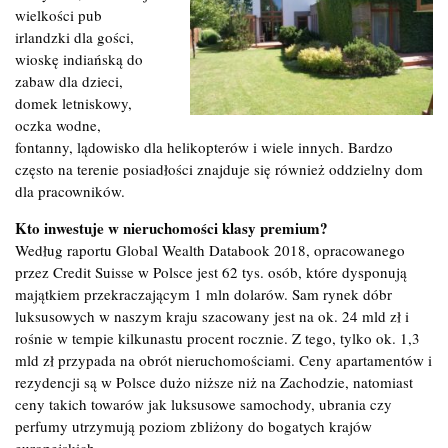
wielkości pub
irlandzki dla gości,
wioskę indiańską do
zabaw dla dzieci,
domek letniskowy,
oczka wodne,
fontanny, lądowisko dla helikopterów i wiele innych. Bardzo
często na terenie posiadłości znajduje się również oddzielny dom
dla pracowników.
Kto inwestuje w nieruchomości klasy premium?
Według raportu Global Wealth Databook 2018, opracowanego
przez Credit Suisse w Polsce jest 62 tys. osób, które dysponują
majątkiem przekraczającym 1 mln dolarów. Sam rynek dóbr
luksusowych w naszym kraju szacowany jest na ok. 24 mld zł i
rośnie w tempie kilkunastu procent rocznie. Z tego, tylko ok. 1,3
mld zł przypada na obrót nieruchomościami. Ceny apartamentów i
rezydencji są w Polsce dużo niższe niż na Zachodzie, natomiast
ceny takich towarów jak luksusowe samochody, ubrania czy
perfumy utrzymują poziom zbliżony do bogatych krajów
europejskich.