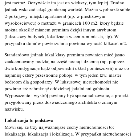
jest metraż. Oczywiście im jest on większy, tym lepiej. Trudno
jednak wskazać jakąś graniczną wartość. Można wyobrazić sobie
2-pokojowy, miejski apartament (np. w prestiżowym
wysokościowcu) o metrażu w granicach 100 m2, który będzie
można określić mianem premium dzięki innym atrybutom
(luksusowy budynek, lokalizacja w centrum miasta, itp). W
przypadku domów powierzchnia powinna wynosić kilkaset m2.
Standardowo jednak lokal klasy premium powinien mieć jasno
zaakcentowany podział na część nocną i dzienną (np. poprzez
dwie kondygnacje bądź odpowiedni układ pomieszczeń) oraz co
najmniej cztery przestronne pokoje, w tym jeden tzw. master
bedroom dla gospodarzy. W luksusowej nieruchomości nie
powinno też zabraknąć oddzielnej jadalni ani gabinetu.
Wyposażenie i wystrój powinny być spersonalizowane, a projekt
przygotowany przez doświadczonego architekta o znanym
nazwisku.
Lokalizacja to podstawa
Mówi się, że trzy najważniejsze cechy nieruchomości to:
lokalizacja, lokalizacja i lokalizacja. W przypadku nieruchomości