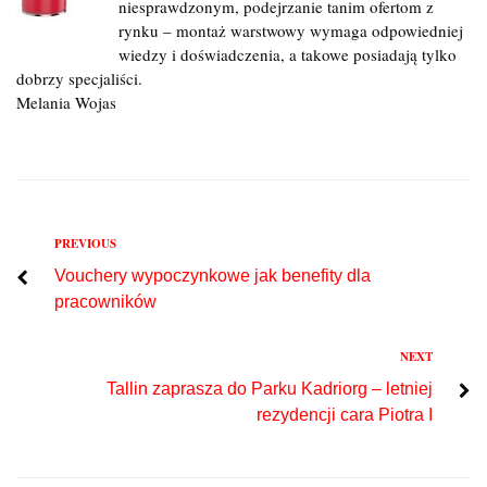
niesprawdzonym, podejrzanie tanim ofertom z
rynku – montaż warstwowy wymaga odpowiedniej
wiedzy i doświadczenia, a takowe posiadają tylko
dobrzy specjaliści.
Melania Wojas
Previous
PREVIOUS
Nawigacja
Vouchery wypoczynkowe jak benefity dla
wpisu
pracowników
Next
NEXT
Tallin zaprasza do Parku Kadriorg – letniej
rezydencji cara Piotra I