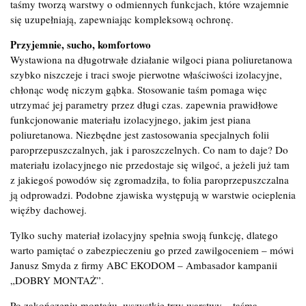
taśmy tworzą warstwy o odmiennych funkcjach, które wzajemnie
się uzupełniają, zapewniając kompleksową ochronę.
Przyjemnie, sucho, komfortowo
Wystawiona na długotrwałe działanie wilgoci piana poliuretanowa
szybko niszczeje i traci swoje pierwotne właściwości izolacyjne,
chłonąc wodę niczym gąbka. Stosowanie taśm pomaga więc
utrzymać jej parametry przez długi czas. zapewnia prawidłowe
funkcjonowanie materiału izolacyjnego, jakim jest piana
poliuretanowa. Niezbędne jest zastosowania specjalnych folii
paroprzepuszczalnych, jak i paroszczelnych. Co nam to daje? Do
materiału izolacyjnego nie przedostaje się wilgoć, a jeżeli już tam
z jakiegoś powodów się zgromadziła, to folia paroprzepuszczalna
ją odprowadzi. Podobne zjawiska występują w warstwie ocieplenia
więźby dachowej.
Tylko suchy materiał izolacyjny spełnia swoją funkcję, dlatego
warto pamiętać o zabezpieczeniu go przed zawilgoceniem – mówi
Janusz Smyda z firmy ABC EKODOM – Ambasador kampanii
„DOBRY MONTAŻ”.
Po zakończeniu montażu, wszystkie trzy warstwy – taśma