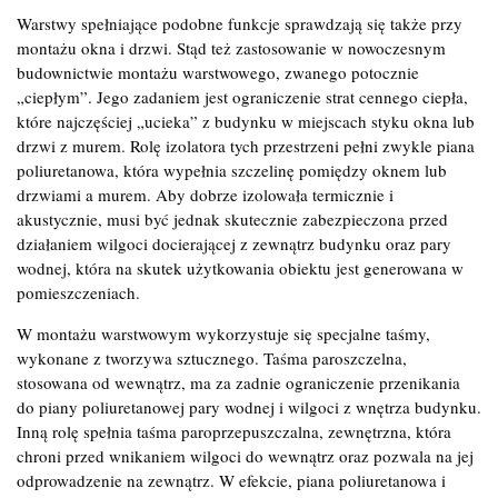
Warstwy spełniające podobne funkcje sprawdzają się także przy
montażu okna i drzwi. Stąd też zastosowanie w nowoczesnym
budownictwie montażu warstwowego, zwanego potocznie
„ciepłym”. Jego zadaniem jest ograniczenie strat cennego ciepła,
które najczęściej „ucieka” z budynku w miejscach styku okna lub
drzwi z murem. Rolę izolatora tych przestrzeni pełni zwykle piana
poliuretanowa, która wypełnia szczelinę pomiędzy oknem lub
drzwiami a murem. Aby dobrze izolowała termicznie i
akustycznie, musi być jednak skutecznie zabezpieczona przed
działaniem wilgoci docierającej z zewnątrz budynku oraz pary
wodnej, która na skutek użytkowania obiektu jest generowana w
pomieszczeniach.
W montażu warstwowym wykorzystuje się specjalne taśmy,
wykonane z tworzywa sztucznego. Taśma paroszczelna,
stosowana od wewnątrz, ma za zadnie ograniczenie przenikania
do piany poliuretanowej pary wodnej i wilgoci z wnętrza budynku.
Inną rolę spełnia taśma paroprzepuszczalna, zewnętrzna, która
chroni przed wnikaniem wilgoci do wewnątrz oraz pozwala na jej
odprowadzenie na zewnątrz. W efekcie, piana poliuretanowa i