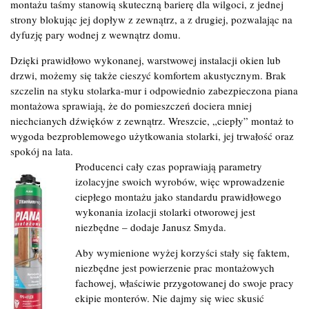
montażu taśmy stanowią skuteczną barierę dla wilgoci, z jednej
strony blokując jej dopływ z zewnątrz, a z drugiej, pozwalając na
dyfuzję pary wodnej z wewnątrz domu.
Dzięki prawidłowo wykonanej, warstwowej instalacji okien lub
drzwi, możemy się także cieszyć komfortem akustycznym. Brak
szczelin na styku stolarka-mur i odpowiednio zabezpieczona piana
montażowa sprawiają, że do pomieszczeń dociera mniej
niechcianych dźwięków z zewnątrz. Wreszcie, „ciepły” montaż to
wygoda bezproblemowego użytkowania stolarki, jej trwałość oraz
spokój na lata.
Producenci cały czas poprawiają parametry
izolacyjne swoich wyrobów, więc wprowadzenie
ciepłego montażu jako standardu prawidłowego
wykonania izolacji stolarki otworowej jest
niezbędne – dodaje Janusz Smyda.
Aby wymienione wyżej korzyści stały się faktem,
niezbędne jest powierzenie prac montażowych
fachowej, właściwie przygotowanej do swoje pracy
ekipie monterów. Nie dajmy się wiec skusić