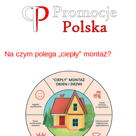
Skip
to
content
Na czym polega „ciepły” montaż?