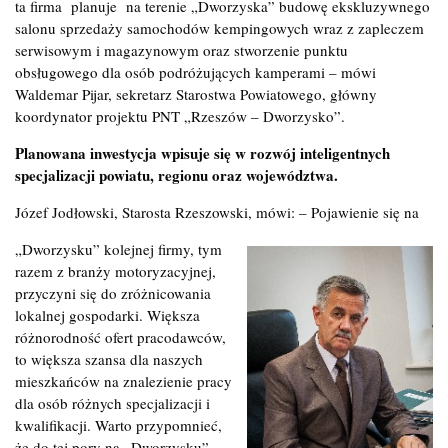
ta firma planuje na terenie „Dworzyska” budowę ekskluzywnego
salonu sprzedaży samochodów kempingowych wraz z zapleczem
serwisowym i magazynowym oraz stworzenie punktu
obsługowego dla osób podróżujących kamperami – mówi
Waldemar Pijar, sekretarz Starostwa Powiatowego, główny
koordynator projektu PNT „Rzeszów – Dworzysko”.
Planowana inwestycja wpisuje się w rozwój inteligentnych
specjalizacji powiatu, regionu oraz województwa.
Józef Jodłowski, Starosta Rzeszowski, mówi: – Pojawienie się na
„Dworzysku” kolejnej firmy, tym
razem z branży motoryzacyjnej,
przyczyni się do zróżnicowania
lokalnej gospodarki. Większa
różnorodność ofert pracodawców,
to większa szansa dla naszych
mieszkańców na znalezienie pracy
dla osób różnych specjalizacji i
kwalifikacji. Warto przypomnieć,
że do tej pory na „Dworzysku”