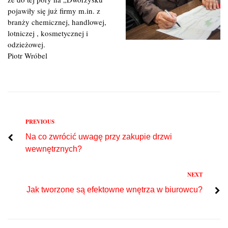
pojawiły się już firmy m.in. z
branży chemicznej, handlowej,
lotniczej , kosmetycznej i
odzieżowej.
Piotr Wróbel
Previous
PREVIOUS
Nawigacja
Na co zwrócić uwagę przy zakupie drzwi
wpisu
wewnętrznych?
Next
NEXT
Jak tworzone są efektowne wnętrza w biurowcu?