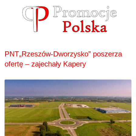
Skip
to
content
PNT„Rzeszów-Dworzysko” poszerza
ofertę – zajechały Kapery