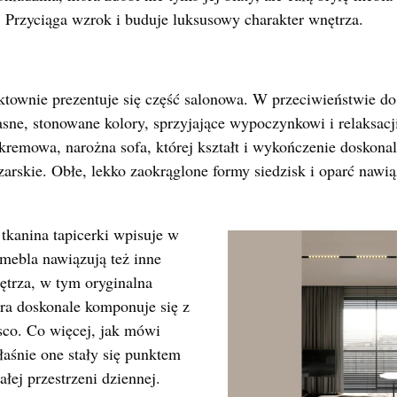
 Przyciąga wzrok i buduje luksusowy charakter wnętrza.
ktownie prezentuje się część salonowa. W przeciwieństwie do
jasne, stonowane kolory, sprzyjające wypoczynkowi i relaksac
ę kremowa, narożna sofa, której kształt i wykończenie doskona
zarskie. Obłe, lekko zaokrąglone formy siedzisk i oparć nawi
 tkanina tapicerki wpisuje w
mebla nawiązują też inne
ętrza, w tym oryginalna
óra doskonale komponuje się z
sco. Co więcej, jak mówi
łaśnie one stały się punktem
ałej przestrzeni dziennej.