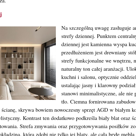
za.
j
Na szczególną uwagę zasługuje ar
strefy dziennej. Punktem centraln
dziennej jest kamienna wyspa kuc
przedłużeniem jest drewniany stó
strefy funkcjonalne we wnętrzu, 
naturalny ton całej aranżacji. Ul
kuchni i salonu, optycznie oddziel
ustalając jasny i klarowny podzia
stanowi minimalistyczne, ale nie
tło. Ciemna fornirowana zabudo
 ścianę, skrywa bowiem nowoczesny sprzęt AGD w białym kol
listyczny. Kontrast ten dodatkowo podkreśla biały blat oraz ś
otowania. Strefa zmywania oraz przygotowywania posiłków zos
adzina, która zdobi nie tylko jej blaty, ale całą bryłę mebla 