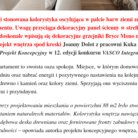
 i stonowana kolorystyka oscylująca w palcie barw ziemi
entu. Uwagę przyciąga dekoracyjny panel ścienny w strefi
doskonale wpisują się dekoracyjne grzejniki Bryce Mono 
rojekt wnętrza spod kreski
Joanny Dolot z pracowni Kuka 
w 12. edycji konkursu
Projekt Koncepcyjny
VASCO Integra
apartament to swoista oaza spokoju. Miejsce, w którym domo
niu oraz nabrać energii i pozytywnego nastawienia na kolejn
drewno i kamień oraz kolory ziemi. Sprzyjają one wyciszeniu i
mi i przytulnymi.
rzy projektowaniu mieszkania o powierzchni 88 m2 było stwo
staniem naturalnych materiałów. Kolorystyka wnętrza nawiąz
ak dębowa deska drewniana oraz fornirowane fronty zabudowy 
tulności
– opowiada autorka projektu koncepcyjnego wnętrza,