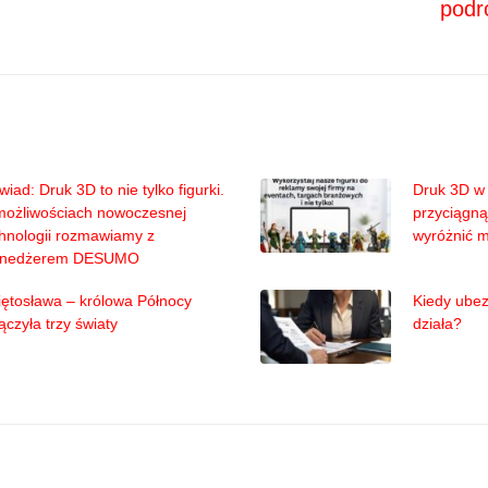
podr
iad: Druk 3D to nie tylko figurki.
Druk 3D w 
możliwościach nowoczesnej
przyciągną
hnologii rozmawiamy z
wyróżnić 
nedżerem DESUMO
ętosława – królowa Północy
Kiedy ubez
ączyła trzy światy
działa?