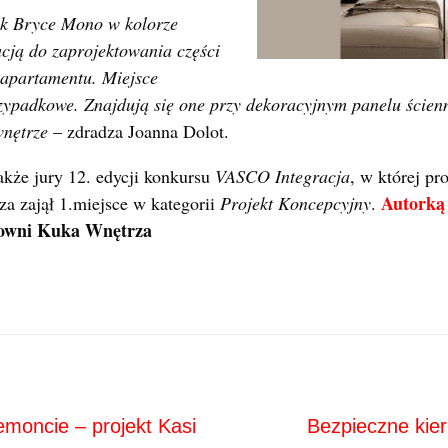
ik Bryce Mono w kolorze
cją do zaprojektowania części
 apartamentu. Miejsce
rzypadkowe. Znajdują się one przy dekoracyjnym panelu ścien
wnętrze
– zdradza Joanna Dolot.
akże jury 12. edycji konkursu
VASCO Integracja
, w której pr
A
utorką 
a zajął 1.miejsce w kategorii
Projekt Koncepcyjny
.
cowni Kuka Wnętrza
Next
ja
emoncie – projekt Kasi
Bezpieczne kier