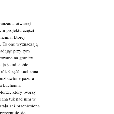
anżacja otwartej
ym projektu części
henna, której
ł. To one wyznaczają
nadając przy tym
okowane na granicy
ają je od siebie,
ł ról. Część kuchenna
 pozbawione pazura
wa kuchenna
orze, który tworzy
ciana tuż nad nim w
tała zaś przeniesiona
prezentuje się