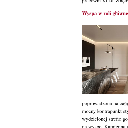
pracowni Kuka Wnętr
Wyspa w roli główne
poprowadzona na całą
mocny kontrapunkt sty
wydzielonej strefie g
na wyspę. Kamienna okł