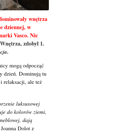
 zdominowały wnętrza
e dziennej, w
marki Vasco. Nic
Wnętrza, zdobył 1.
.
cja
wnicy mogą odpocząć
y dzień. Dominują tu
 relaksacji, ale też
rzenie luksusowej
uje do kolorów ziemi,
meblowej, dają
 Joanna Dolot z