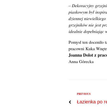
–
Dekoracyjny grzejn
piaskowym był inspira
dziennej niewielkiego
grzejników nie jest p
idealnie dopełniając 
Pomysł ten doceniło t
pracowni Kuka Wnętrz
Joanna Dolot z pra
Anna Górecka
Previous
PREVIOUS
Nawigac
Łazienka po r