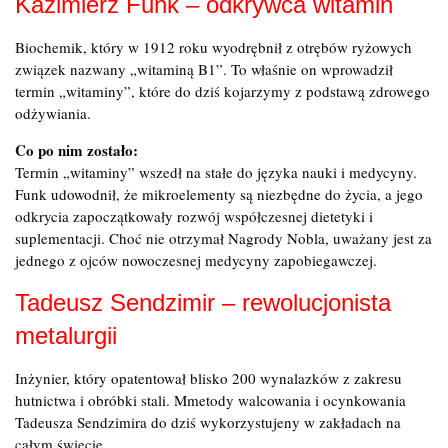
Kazimierz Funk – odkrywca witamin
Biochemik, który w 1912 roku wyodrębnił z otrębów ryżowych
związek nazwany „witaminą B1”. To właśnie on wprowadził
termin „witaminy”, które do dziś kojarzymy z podstawą zdrowego
odżywiania.
Co po nim zostało:
Termin „witaminy” wszedł na stałe do języka nauki i medycyny.
Funk udowodnił, że mikroelementy są niezbędne do życia, a jego
odkrycia zapoczątkowały rozwój współczesnej dietetyki i
suplementacji. Choć nie otrzymał Nagrody Nobla, uważany jest za
jednego z ojców nowoczesnej medycyny zapobiegawczej.
Tadeusz Sendzimir – rewolucjonista
metalurgii
Inżynier, który opatentował blisko 200 wynalazków z zakresu
hutnictwa i obróbki stali. Mmetody walcowania i ocynkowania
Tadeusza Sendzimira do dziś wykorzystujeny w zakładach na
całym świecie.