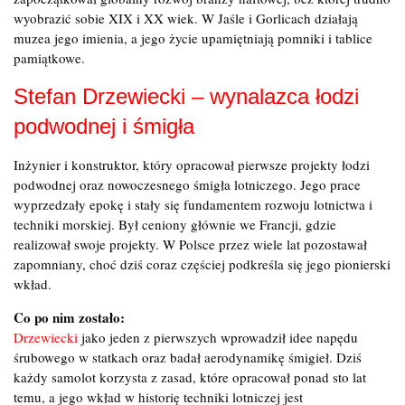
wyobrazić sobie XIX i XX wiek. W Jaśle i Gorlicach działają
muzea jego imienia, a jego życie upamiętniają pomniki i tablice
pamiątkowe.
Stefan Drzewiecki – wynalazca łodzi
podwodnej i śmigła
Inżynier i konstruktor, który opracował pierwsze projekty łodzi
podwodnej oraz nowoczesnego śmigła lotniczego. Jego prace
wyprzedzały epokę i stały się fundamentem rozwoju lotnictwa i
techniki morskiej. Był ceniony głównie we Francji, gdzie
realizował swoje projekty. W Polsce przez wiele lat pozostawał
zapomniany, choć dziś coraz częściej podkreśla się jego pionierski
wkład.
Co po nim zostało:
Drzewiecki
jako jeden z pierwszych wprowadził idee napędu
śrubowego w statkach oraz badał aerodynamikę śmigieł. Dziś
każdy samolot korzysta z zasad, które opracował ponad sto lat
temu, a jego wkład w historię techniki lotniczej jest