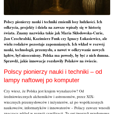
Polscy pionierzy nauki i techniki zmienili losy ludzkości. Ich
odkrycia, projekty i dzieła na zawsze wpisały się w historię
świata. Znamy nazwiska takie jak Maria Skłodowska-Curie,
Jan Czochralski, Kazimierz Funk czy Ignacy Łukasiewicz, ale
wielu rodaków pozostaje zapomnianych. Ich wkład w rozwój
nauki, technologii, przemysłu, a nawet w odkrywanie nowych
lądów, był nieoceniony. Polska ma powody, by być z nich dumna.
Sprawdź, jakie innowacje rozsławiły Polaków na świecie.
Polscy pionierzy nauki i techniki – od
lampy naftowej po komputer
Czy wiesz, że Polska jest krajem wynalazców? Od
średniowiecznych alchemików i astronomów, przez XIX-
wiecznych przemysłowców i inżynierów, aż po współczesnych
naukowców, informatyków i innowatorów – Polacy zawsze wnosili
znaczący wkład w rozwój cywilizacji. To oni tworzyli przełomowe