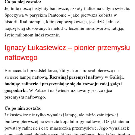
Co po niej zostało:
Jej imię noszą instytuty badawcze, szkoły i ulice na całym świecie.
Spoczywa w paryskim Panteonie – jako pierwsza kobieta w
historii. Radioterapia, którą zapoczątkowała, jest dziś jedną z
najczęściej stosowanych metod w leczeniu nowotworów, ratując
życie milionom ludzi rocznie.
Ignacy Łukasiewicz – pionier przemysłu
naftowego
Farmaceuta i przedsiębiorca, który skonstruował pierwszą na
Rozwinął przemysł naftowy w Galicji,
świecie lampę naftową.
budując rafinerie i przyczyniając się do rozwoju całej gałęzi
gospodarki.
W Polsce i na świecie uznawany jest za ojca
przemysłu naftowego.
Co po nim zostało:
Łukasiewicz nie tylko wynalazł lampę, ale także zainicjował
budowę pierwszej na świecie kopalni ropy naftowej. Dzięki niemu
powstały rafinerie i całe miasteczka przemysłowe. Jego wynalazek
zapoczątkował globalny rozwój branży naftowej, bez której trudno