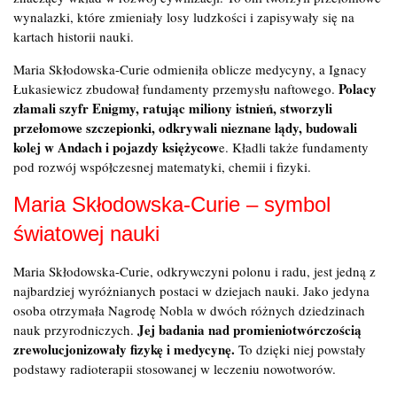
wynalazki, które zmieniały losy ludzkości i zapisywały się na
kartach historii nauki.
Maria Skłodowska-Curie odmieniła oblicze medycyny, a Ignacy
Polacy
Łukasiewicz zbudował fundamenty przemysłu naftowego.
złamali szyfr Enigmy, ratując miliony istnień, stworzyli
przełomowe szczepionki, odkrywali nieznane lądy, budowali
kolej w Andach i pojazdy księżycow
e. Kładli także fundamenty
pod rozwój współczesnej matematyki, chemii i fizyki.
Maria Skłodowska-Curie – symbol
światowej nauki
Maria Skłodowska-Curie, odkrywczyni polonu i radu, jest jedną z
najbardziej wyróżnianych postaci w dziejach nauki. Jako jedyna
osoba otrzymała Nagrodę Nobla w dwóch różnych dziedzinach
Jej badania nad promieniotwórczością
nauk przyrodniczych.
zrewolucjonizowały fizykę i medycynę.
To dzięki niej powstały
podstawy radioterapii stosowanej w leczeniu nowotworów.