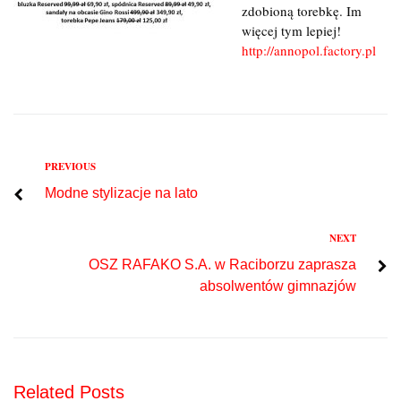
zdobioną torebkę. Im
więcej tym lepiej!
http://annopol.factory.pl
Previous
PREVIOUS
Nawigacja
Modne stylizacje na lato
wpisu
Next
NEXT
OSZ RAFAKO S.A. w Raciborzu zaprasza
absolwentów gimnazjów
Related Posts