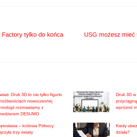
Next
ja
Factory tylko do końca
USG możesz mieć w
iad: Druk 3D to nie tylko figurki.
Druk 3D w 
możliwościach nowoczesnej
przyciągną
hnologii rozmawiamy z
wyróżnić 
nedżerem DESUMO
ętosława – królowa Północy
Kiedy ubez
ączyła trzy światy
działa?