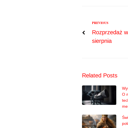
Previous
PREVIOUS
Nawigac
Rozprzedaż w 
sierpnia
wpisu
Related Posts
Wyw
O 
tec
me
Świ
poł