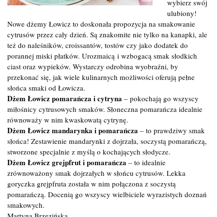
wybierz swój
ulubiony!
Nowe dżemy Łowicz to doskonała propozycja na smakowanie
cytrusów przez cały dzień. Są znakomite nie tylko na kanapki, ale
też do naleśników, croissantów, tostów czy jako dodatek do
porannej miski płatków. Urozmaicą i wzbogacą smak słodkich
ciast oraz wypieków. Wystarczy odrobina wyobraźni, by
przekonać się, jak wiele kulinarnych możliwości oferują pełne
słońca smaki od Łowicza.
Dżem Łowicz pomarańcza i cytryna
– pokochają go wszyscy
miłośnicy cytrusowych smaków. Słoneczna pomarańcza idealnie
równoważy w nim kwaskowatą cytrynę.
Dżem Łowicz mandarynka i pomarańcza
– to prawdziwy smak
słońca! Zestawienie mandarynki z dojrzała, soczystą pomarańczą,
stworzone specjalnie z myślą o kochających słodycze.
Dżem Łowicz grejpfrut i pomarańcza
– to idealnie
zrównoważony smak dojrzałych w słońcu cytrusów. Lekka
goryczka grejpfruta została w nim połączona z soczystą
pomarańczą. Docenią go wszyscy wielbiciele wyrazistych doznań
smakowych.
Martyna Brzezińska