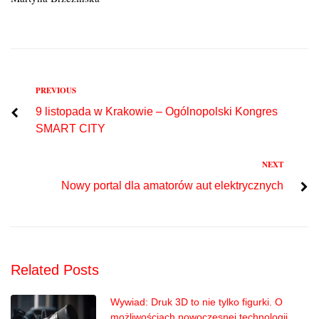
Previous
PREVIOUS
Nawigacja
9 listopada w Krakowie – Ogólnopolski Kongres
wpisu
SMART CITY
Next
NEXT
Nowy portal dla amatorów aut elektrycznych
Related Posts
Wywiad: Druk 3D to nie tylko figurki. O
możliwościach nowoczesnej technologii