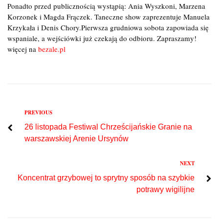
Ponadto przed publicznością wystąpią: Ania Wyszkoni, Marzena
Korzonek i Magda Frączek. Taneczne show zaprezentuje Manuela
Krzykała i Denis Chory.Pierwsza grudniowa sobota zapowiada się
wspaniale, a wejściówki już czekają do odbioru. Zapraszamy!
więcej na
bezale.pl
Previous
PREVIOUS
Nawigacja
26 listopada Festiwal Chrześcijańskie Granie na
wpisu
warszawskiej Arenie Ursynów
Next
NEXT
Koncentrat grzybowej to sprytny sposób na szybkie
potrawy wigilijne