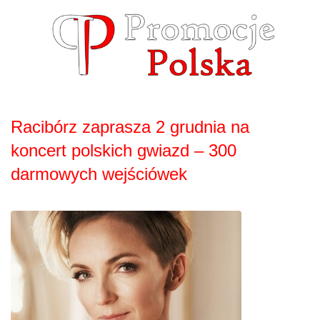
Skip
to
content
Racibórz zaprasza 2 grudnia na
koncert polskich gwiazd – 300
darmowych wejściówek