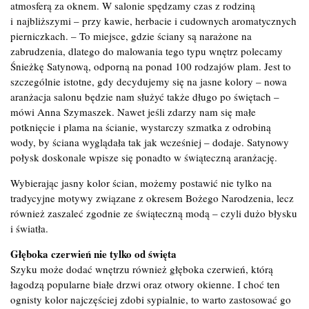
atmosferą za oknem. W salonie spędzamy czas z rodziną
i najbliższymi – przy kawie, herbacie i cudownych aromatycznych
pierniczkach. – To miejsce, gdzie ściany są narażone na
zabrudzenia, dlatego do malowania tego typu wnętrz polecamy
Śnieżkę Satynową, odporną na ponad 100 rodzajów plam. Jest to
szczególnie istotne, gdy decydujemy się na jasne kolory – nowa
aranżacja salonu będzie nam służyć także długo po świętach –
mówi Anna Szymaszek. Nawet jeśli zdarzy nam się małe
potknięcie i plama na ścianie, wystarczy szmatka z odrobiną
wody, by ściana wyglądała tak jak wcześniej – dodaje. Satynowy
połysk doskonale wpisze się ponadto w świąteczną aranżację.
Wybierając jasny kolor ścian, możemy postawić nie tylko na
tradycyjne motywy związane z okresem Bożego Narodzenia, lecz
również zaszaleć zgodnie ze świąteczną modą – czyli dużo błysku
i światła.
Głęboka czerwień nie tylko od święta
Szyku może dodać wnętrzu również głęboka czerwień, którą
łagodzą popularne białe drzwi oraz otwory okienne. I choć ten
ognisty kolor najczęściej zdobi sypialnie, to warto zastosować go