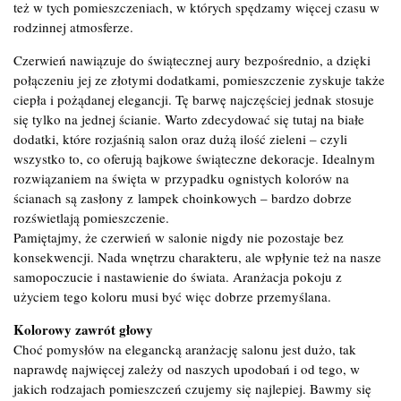
też w tych pomieszczeniach, w których spędzamy więcej czasu w
rodzinnej atmosferze.
Czerwień nawiązuje do świątecznej aury bezpośrednio, a dzięki
połączeniu jej ze złotymi dodatkami, pomieszczenie zyskuje także
ciepła i pożądanej elegancji. Tę barwę najczęściej jednak stosuje
się tylko na jednej ścianie. Warto zdecydować się tutaj na białe
dodatki, które rozjaśnią salon oraz dużą ilość zieleni – czyli
wszystko to, co oferują bajkowe świąteczne dekoracje. Idealnym
rozwiązaniem na święta w przypadku ognistych kolorów na
ścianach są zasłony z lampek choinkowych – bardzo dobrze
rozświetlają pomieszczenie.
Pamiętajmy, że czerwień w salonie nigdy nie pozostaje bez
konsekwencji. Nada wnętrzu charakteru, ale wpłynie też na nasze
samopoczucie i nastawienie do świata. Aranżacja pokoju z
użyciem tego koloru musi być więc dobrze przemyślana.
Kolorowy zawrót głowy
Choć pomysłów na elegancką aranżację salonu jest dużo, tak
naprawdę najwięcej zależy od naszych upodobań i od tego, w
jakich rodzajach pomieszczeń czujemy się najlepiej. Bawmy się