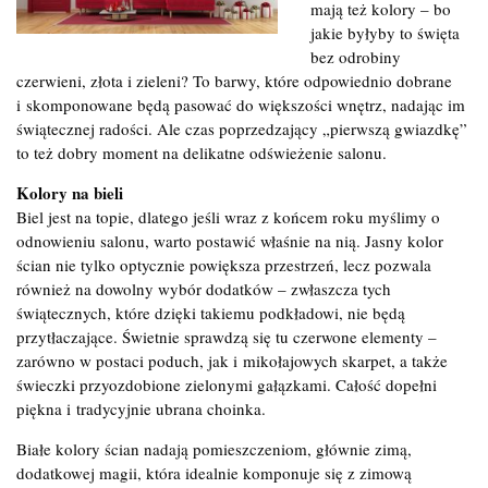
mają też kolory – bo
jakie byłyby to święta
bez odrobiny
czerwieni, złota i zieleni? To barwy, które odpowiednio dobrane
i skomponowane będą pasować do większości wnętrz, nadając im
świątecznej radości. Ale czas poprzedzający „pierwszą gwiazdkę”
to też dobry moment na delikatne odświeżenie salonu.
Kolory na bieli
Biel jest na topie, dlatego jeśli wraz z końcem roku myślimy o
odnowieniu salonu, warto postawić właśnie na nią. Jasny kolor
ścian nie tylko optycznie powiększa przestrzeń, lecz pozwala
również na dowolny wybór dodatków – zwłaszcza tych
świątecznych, które dzięki takiemu podkładowi, nie będą
przytłaczające. Świetnie sprawdzą się tu czerwone elementy –
zarówno w postaci poduch, jak i mikołajowych skarpet, a także
świeczki przyozdobione zielonymi gałązkami. Całość dopełni
piękna i tradycyjnie ubrana choinka.
Białe kolory ścian nadają pomieszczeniom, głównie zimą,
dodatkowej magii, która idealnie komponuje się z zimową