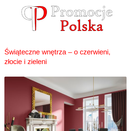
Skip
to
content
Świąteczne wnętrza – o czerwieni,
złocie i zieleni