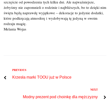
szczęście od powodzenia tych kilku dni. Ale najważniejsze,
żebyśmy nie zapomnieli o rodzinie i najbliższych, bo to dzięki nim
święta będą naprawdę wyjątkowe – dekoracje to jedynie dodatki,
które podkręcają atmosferę i wydobywają tę jedyną w swoim
rodzaju magię.
Melania Wojas
Previous
PREVIOUS
Nawigacja
Krzesła marki TOOU już w Polsce
wpisu
Next
NEXT
Modny prezent pod choinkę dla mężczyzny