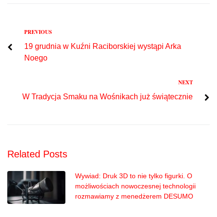
Previous
PREVIOUS
Nawigacja
19 grudnia w Kuźni Raciborskiej wystąpi Arka
wpisu
Noego
Next
NEXT
W Tradycja Smaku na Wośnikach już świątecznie
Related Posts
Wywiad: Druk 3D to nie tylko figurki. O
możliwościach nowoczesnej technologii
rozmawiamy z menedżerem DESUMO