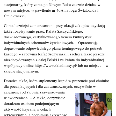
stacjonarny, który zaraz po Nowym Roku zacznie działać w
nowym miejscu, w pawilonie nr 40A na rogu Światowida i
Ćmielowskiej.
Coraz liczniejsi zainteresowani, przy okazji zakupów uzyskują
także rozpisywanie przez Rafała Szczycińskiego,
doświadczonego, certyfikowanego trenera kulturystyki
indywidualnych schematów żywieniowych. – Opracowuję
dopasowanie odpowiedniego planu treningowego do potrzeb
każdego – zapewnia Rafał Szczyciński i zachęca także jeszcze
niezdecydowanych z całej Polski i ze świata do indywidualnej
współpracy online https://www.skladmasy.pl/ lub na miejscu – w
sklepie stacjonarnym.
Doradza także, które suplementy kupić w prezencie pod choinkę
dla początkujących i dla zaawansowanych, oczywiście w
zależności od
stopnia zaawansowania
w ćwiczeniach. – A także, oczywiście
doradzam osobom podejmującym
aktywność fizyczną w celach
rekreacyjnych, a podejmują aktywność