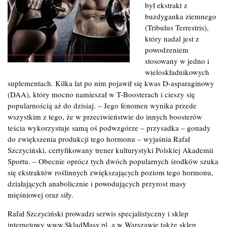
był ekstrakt z
buzdyganka ziemnego
(Tribulus Terrestris),
który nadal jest z
powodzeniem
stosowany w jedno i
wieloskładnikowych
suplementach. Kilka lat po nim pojawił się kwas D-asparaginowy
(DAA), który mocno namieszał w T-Boosterach i cieszy się
popularnością aż do dzisiaj. – Jego fenomen wynika przede
wszystkim z tego, że w przeciwieństwie do innych boosterów
teścia wykorzystuje samą oś podwzgórze – przysadka – gonady
do zwiększenia produkcji tego hormonu – wyjaśnia Rafał
Szczyciński, certyfikowany trener kulturystyki Polskiej Akademii
Sportu. – Obecnie oprócz tych dwóch popularnych środków szuka
się ekstraktów roślinnych zwiększających poziom tego hormonu,
działających anabolicznie i powodujących przyrost masy
mięśniowej oraz siły.
Rafał Szczyciński prowadzi serwis specjalistyczny i sklep
internetowy www.SkladMasy.pl, a w Warszawie także sklep