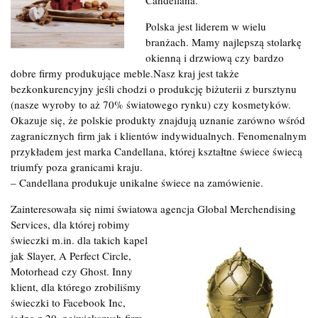
Polska jest liderem w wielu
branżach. Mamy najlepszą stolarkę
okienną i drzwiową czy bardzo
dobre firmy produkujące meble.Nasz kraj jest także
bezkonkurencyjny jeśli chodzi o produkcję biżuterii z bursztynu
(nasze wyroby to aż 70% światowego rynku) czy kosmetyków.
Okazuje się, że polskie produkty znajdują uznanie zarówno wśród
zagranicznych firm jak i klientów indywidualnych. Fenomenalnym
przykładem jest marka Candellana, której kształtne świece świecą
triumfy poza granicami kraju.
– Candellana produkuje unikalne świece na zamówienie.
Zainteresowała się nimi światowa agencja Global Merchendising
Services, dla której robimy
świeczki m.in. dla takich kapel
jak Slayer, A Perfect Circle,
Motorhead czy Ghost. Inny
klient, dla którego zrobiliśmy
świeczki to Facebook Inc,
jedna z 20. największych firm