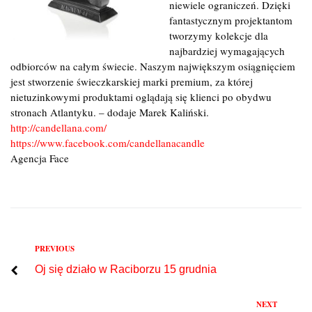
niewiele ograniczeń. Dzięki
fantastycznym projektantom
tworzymy kolekcje dla
najbardziej wymagających
odbiorców na całym świecie. Naszym największym osiągnięciem
jest stworzenie świeczkarskiej marki premium, za której
nietuzinkowymi produktami oglądają się klienci po obydwu
stronach Atlantyku. – dodaje Marek Kaliński.
http://candellana.com/
https://www.facebook.com/candellanacandle
Agencja Face
Previous
PREVIOUS
Nawigacja
Oj się działo w Raciborzu 15 grudnia
wpisu
Next
NEXT