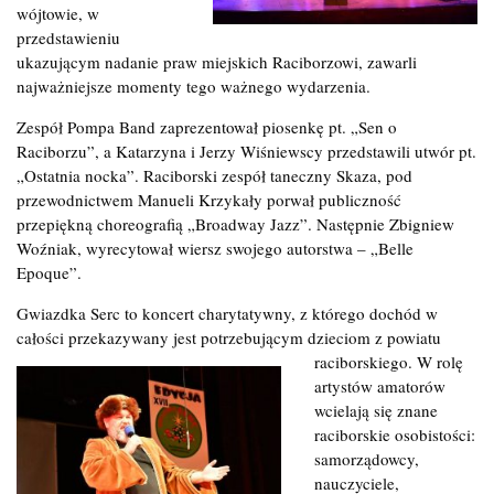
wójtowie, w
przedstawieniu
ukazującym nadanie praw miejskich Raciborzowi, zawarli
najważniejsze momenty tego ważnego wydarzenia.
Zespół Pompa Band zaprezentował piosenkę pt. „Sen o
Raciborzu”, a Katarzyna i Jerzy Wiśniewscy przedstawili utwór pt.
„Ostatnia nocka”. Raciborski zespół taneczny Skaza, pod
przewodnictwem Manueli Krzykały porwał publiczność
przepiękną choreografią „Broadway Jazz”. Następnie Zbigniew
Woźniak, wyrecytował wiersz swojego autorstwa – „Belle
Epoque”.
Gwiazdka Serc to koncert charytatywny, z którego dochód w
całości przekazywany jest potrzebującym dzieciom z powiatu
raciborskiego.
W rolę
artystów amatorów
wcielają się znane
raciborskie osobistości:
samorządowcy,
nauczyciele,