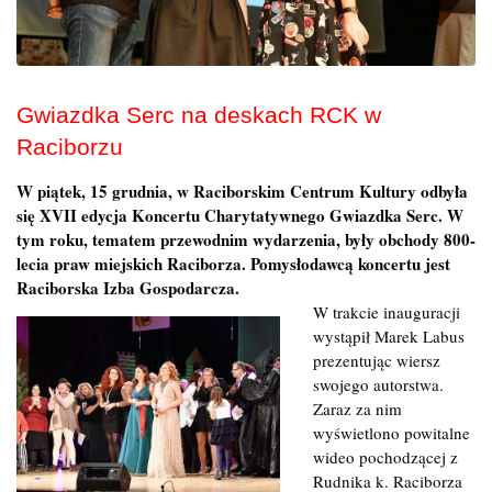
Gwiazdka Serc na deskach RCK w
Raciborzu
W piątek, 15 grudnia, w Raciborskim Centrum Kultury odbyła
się XVII edycja Koncertu Charytatywnego Gwiazdka Serc. W
tym roku, tematem przewodnim wydarzenia, były obchody 800-
lecia praw miejskich Raciborza. Pomysłodawcą koncertu jest
Raciborska Izba Gospodarcza.
W trakcie inauguracji
wystąpił Marek Labus
prezentując wiersz
swojego autorstwa.
Zaraz za nim
wyświetlono powitalne
wideo pochodzącej z
Rudnika k. Raciborza