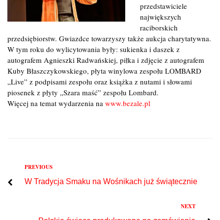
przedstawiciele
największych
raciborskich
przedsiębiorstw. Gwiazdce towarzyszy także aukcja charytatywna.
W tym roku do wylicytowania były: sukienka i daszek z
autografem Agnieszki Radwańskiej, piłka i zdjęcie z autografem
Kuby Błaszczykowskiego, płyta winylowa zespołu LOMBARD
„Live” z podpisami zespołu oraz książka z nutami i słowami
piosenek z płyty „Szara maść” zespołu Lombard.
Więcej na temat wydarzenia na
www.bezale.pl
Previous
PREVIOUS
Nawigacja
W Tradycja Smaku na Wośnikach już świątecznie
wpisu
Next
NEXT