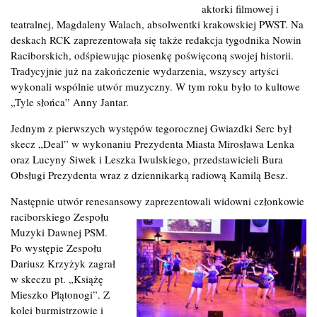
aktorki filmowej i
teatralnej, Magdaleny Walach, absolwentki krakowskiej PWST. Na
deskach RCK zaprezentowała się także redakcja tygodnika Nowin
Raciborskich, odśpiewując piosenkę poświęconą swojej historii.
Tradycyjnie już na zakończenie wydarzenia, wszyscy artyści
wykonali wspólnie utwór muzyczny. W tym roku było to kultowe
„Tyle słońca” Anny Jantar.
Jednym z pierwszych występów tegorocznej Gwiazdki Serc był
skecz „Deal” w wykonaniu Prezydenta Miasta Mirosława Lenka
oraz Lucyny Siwek i Leszka Iwulskiego, przedstawicieli Bura
Obsługi Prezydenta wraz z dziennikarką radiową Kamilą Besz.
Następnie utwór renesansowy zaprezentowali widowni członkowie
raciborskiego Zespołu
Muzyki Dawnej PSM.
Po występie Zespołu
Dariusz Krzyżyk zagrał
w skeczu pt. „Książę
Mieszko Plątonogi”. Z
kolei burmistrzowie i