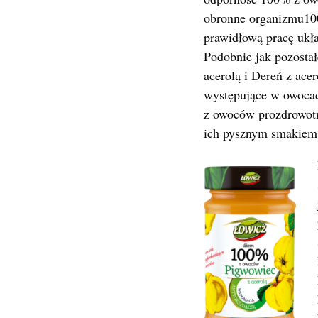
obronne organizmu10
prawidłową pracę uk
Podobnie jak pozostałe
acerolą i Dereń z acer
występujące w owoca
z owoców prozdrowotn
ich pysznym smakiem 