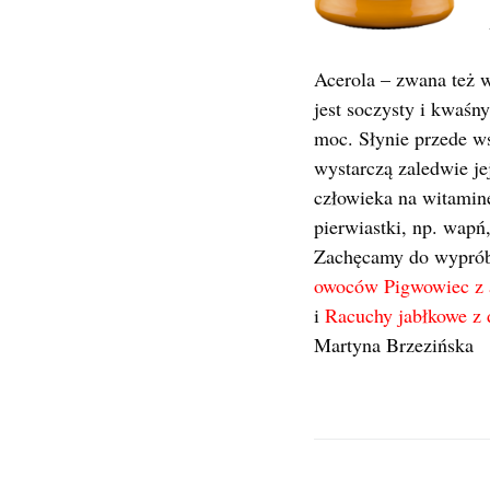
Acerola – zwana też w
jest soczysty i kwaśny
moc. Słynie przede w
wystarczą zaledwie je
człowieka na witamin
pierwiastki, np. wapń,
Zachęcamy do wyprób
owoców Pigwowiec z a
i
Racuchy jabłkowe z
Martyna Brzezińska