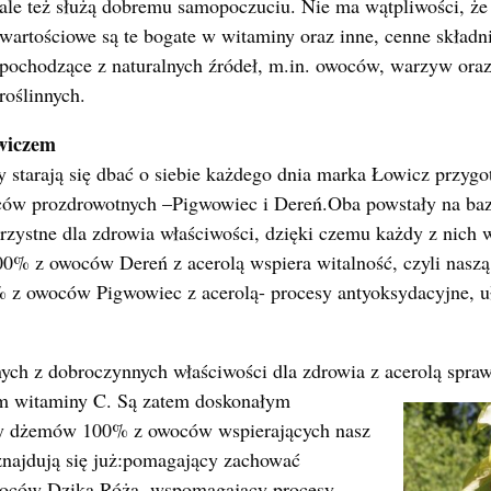
ale też służą dobremu samopoczuciu. Nie ma wątpliwości, że 
wartościowe są te bogate w witaminy oraz inne, cenne składn
pochodzące z naturalnych źródeł, m.in. owoców, warzyw ora
roślinnych.
owiczem
y starają się dbać o siebie każdego dnia marka Łowicz przyg
 prozdrowotnych –Pigwowiec i Dereń.Oba powstały na bazie
orzystne dla zdrowia właściwości, dzięki czemu każdy z nich
0% z owoców Dereń z acerolą wspiera witalność, czyli naszą 
 z owoców Pigwowiec z acerolą- procesy antyoksydacyjne, u
nych z dobroczynnych właściwości dla zdrowia z acerolą spraw
m witaminy
C. Są zatem doskonałym
ny dżemów 100% z owoców wspierających nasz
znajdują się już:pomagający zachować
oców Dzika Róża, wspomagający procesy