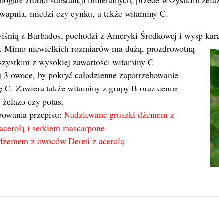
wapnia, miedzi czy cynku, a także witaminy C.
iśnią z Barbados, pochodzi z Ameryki Środkowej i wysp kara
.
Mimo niewielkich rozmiarów ma dużą, prozdrowotną
szystkim z wysokiej zawartości witaminy C –
j 3 owoce, by pokryć całodzienne zapotrzebowanie
ę C. Zawiera także witaminy z grupy B oraz cenne
 żelazo czy potas.
owania przepisu:
Nadziewane gruszki dżemem z
cerolą i serkiem mascarpone
 dżemem z owoców Dereń z acerolą