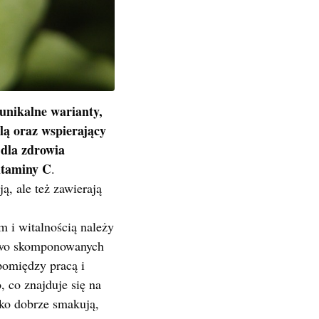
unikalne warianty,
ą oraz wspierający
 dla zdrowia
itaminy C
.
ą, ale też zawierają
m i witalnością należy
łowo skomponowanych
pomiędzy pracą i
 co znajduje się na
lko dobrze smakują,