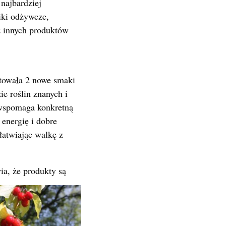
najbardziej
iki odżywcze,
z innych produktów
otowała 2 nowe smaki
 roślin znanych i
 wspomaga konkretną
energię i dobre
łatwiając walkę z
ia, że produkty są