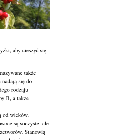
żki, aby cieszyć się
nazywane także
 nadają się do
iego rodzaju
py B, a także
są od wieków.
woce są soczyste, ale
przetworów. Stanowią
, ale też m.in.