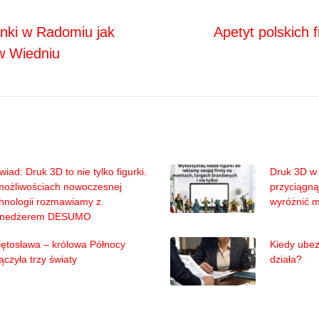
Next
ja
nki w Radomiu jak
Apetyt polskich 
w Wiedniu
iad: Druk 3D to nie tylko figurki.
Druk 3D w 
możliwościach nowoczesnej
przyciągną
hnologii rozmawiamy z
wyróżnić 
nedżerem DESUMO
ętosława – królowa Północy
Kiedy ubez
ączyła trzy światy
działa?