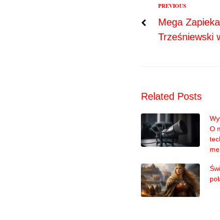
Previous
PREVIOUS
Nawigac
Mega Zapieka
Trześniewski 
wpisu
Related Posts
Wyw
O 
tec
me
Świ
poł