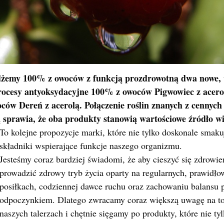
żemy 100% z owoców z funkcją prozdrowotną dwa nowe, 
ocesy antyoksydacyjne 100% z owoców Pigwowiec z acerol
ów Dereń z acerolą. Połączenie roślin znanych z cennych
ą sprawia, że oba produkty stanowią wartościowe źródło w
To kolejne propozycje marki, które nie tylko doskonale smakuj
składniki wspierające funkcje naszego organizmu.
Jesteśmy coraz bardziej świadomi, że aby cieszyć się zdrowie
prowadzić zdrowy tryb życia oparty na regularnych, prawid
posiłkach, codziennej dawce ruchu oraz zachowaniu balansu 
odpoczynkiem. Dlatego zwracamy coraz większą uwagę na to,
naszych talerzach i chętnie sięgamy po produkty, które nie ty