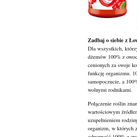
Zadbaj o siebie z Ł
Dla wszystkich, którz
dżemów 100% z owoców
cenionych za swoje k
funkcję organizmu. 10
samopoczucie, a 100%
wolnymi rodnikami.
Połączenie roślin zna
wartościowym źródłe
uzupełnieniem rodzi
organizm, w których 
odporność 100% z ow