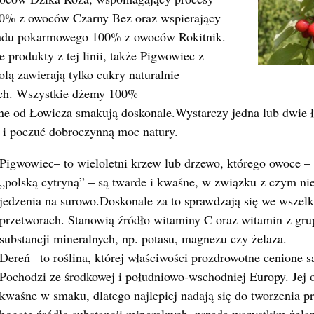
0% z owoców Czarny Bez oraz wspierający
ładu pokarmowego 100% z owoców Rokitnik.
 produkty z tej linii, także Pigwowiec z
olą zawierają tylko cukry naturalnie
ch. Wszystkie dżemy 100%
e od Łowicza smakują doskonale.Wystarczy jedna lub dwie ły
i poczuć dobroczynną moc natury.
Pigwowiec– to wieloletni krzew lub drzewo, którego owoce –
„polską cytryną” – są twarde i kwaśne, w związku z czym nie
jedzenia na surowo.Doskonale za to sprawdzają się we wszelk
przetworach. Stanowią źródło witaminy C oraz witamin z gru
substancji mineralnych, np. potasu, magnezu czy żelaza.
Dereń– to roślina, której właściwości prozdrowotne cenione 
Pochodzi ze środkowej i południowo-wschodniej Europy. Jej o
kwaśne w smaku, dlatego najlepiej nadają się do tworzenia 
bogate źródło substancji mineralnych, przede wszystkim żelaza