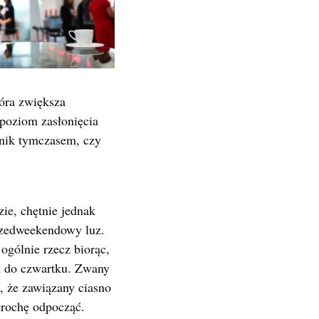
tóra zwiększa
 poziom zasłonięcia
wnik tymczasem, czy
ie, chętnie jednak
przedweekendowy luz.
ogólnie rzecz biorąc,
ku do czwartku. Zwany
 że zawiązany ciasno
trochę odpocząć.