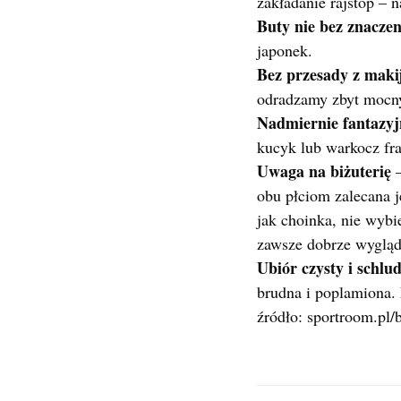
zakładanie rajstop – 
Buty nie bez znaczen
japonek.
Bez przesady z maki
odradzamy zbyt mocny 
Nadmiernie fantazyj
kucyk lub warkocz fra
Uwaga na biżuterię
–
obu płciom zalecana j
jak choinka, nie wybi
zawsze dobrze wygląda
Ubiór czysty i schlu
brudna i poplamiona. 
źródło: sportroom.pl/