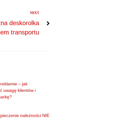
NEXT
zna deskorolka
iem transportu
reklamie – jak
ć uwagę klientów i
markę?
pieczenie należności NIE