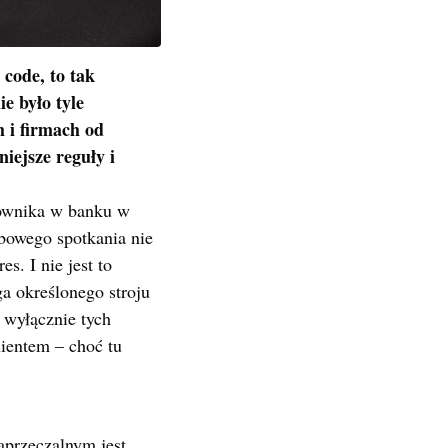
 code, to tak
e było tyle
h i firmach od
ejsze reguły i
cownika w banku w
bowego spotkania nie
s. I nie jest to
 określonego stroju
 wyłącznie tych
lientem – choć tu
przeczalnym jest