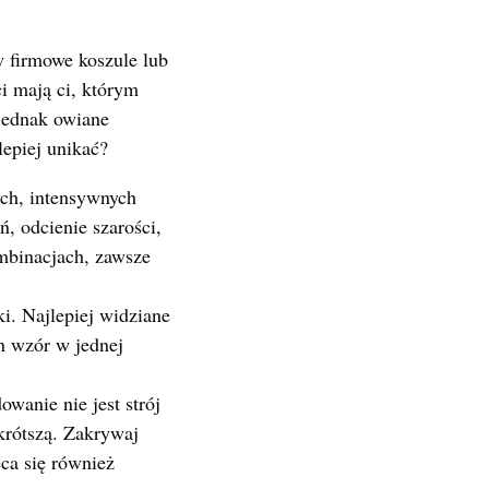
w firmowe koszule lub
i mają ci, którym
 jednak owiane
lepiej unikać?
ch, intensywnych
ń, odcienie szarości,
ombinacjach, zawsze
ki. Najlepiej widziane
en wzór w jednej
wanie nie jest strój
krótszą. Zakrywaj
ca się również