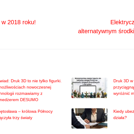
Next
ja
s w 2018 roku!
Elektryc
alternatywnym środk
iad: Druk 3D to nie tylko figurki.
Druk 3D w 
możliwościach nowoczesnej
przyciągną
hnologii rozmawiamy z
wyróżnić 
nedżerem DESUMO
ętosława – królowa Północy
Kiedy ubez
ączyła trzy światy
działa?