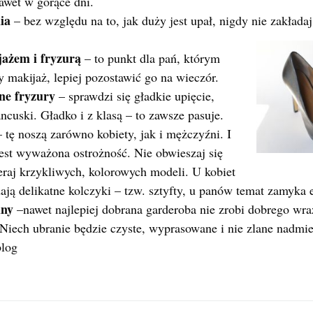
nawet w gorące dni.
ia
– bez względu na to, jak duży jest upał, nigdy nie zakładaj
jażem i fryzurą
– to punkt dla pań, którym
makijaż, lepiej pozostawić go na wieczór.
ne fryzury
– sprawdzi się gładkie upięcie,
ncuski. Gładko i z klasą – to zawsze pasuje.
 tę noszą zarówno kobiety, jak i mężczyźni. I
est wyważona ostrożność. Nie obwieszaj się
eraj krzykliwych, kolorowych modeli. U kobiet
ją delikatne kolczyki – tzw. sztyfty, u panów temat zamyka 
dny
–nawet najlepiej dobrana garderoba nie zrobi dobrego wraż
Niech ubranie będzie czyste, wyprasowane i nie zlane nadmi
blog