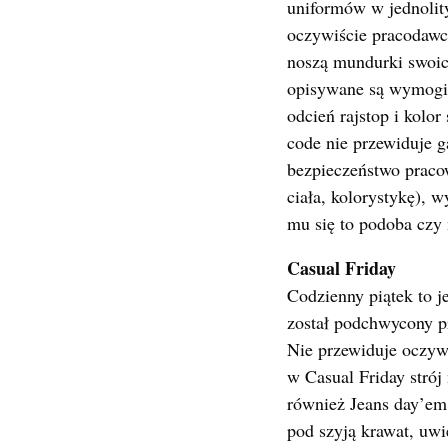
uniformów w jednolity
oczywiście pracodawc
noszą mundurki swoich
opisywane są wymogi –
odcień rajstop i kolor
code nie przewiduje g
bezpieczeństwo pracow
ciała, kolorystykę),
mu się to podoba czy 
Casual Friday
Codzienny piątek to j
został podchwycony p
Nie przewiduje oczywi
w Casual Friday strój
również Jeans day’em
pod szyją krawat, uwi