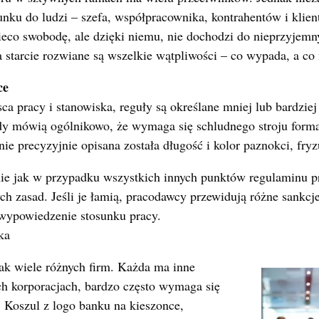
cunku do ludzi – szefa, współpracownika, kontrahentów i klien
eco swobodę, ale dzięki niemu, nie dochodzi do nieprzyjemny
a starcie rozwiane są wszelkie wątpliwości – co wypada, a co 
ce
ca pracy i stanowiska, reguły są określane mniej lub bardzie
dy mówią ogólnikowo, że wymaga się schludnego stroju formal
e precyzyjnie opisana została długość i kolor paznokci, fryzu
e jak w przypadku wszystkich innych punktów regulaminu p
ch zasad. Jeśli je łamią, pracodawcy przewidują różne sankcj
wypowiedzenie stosunku pracy.
ka
 jak wiele różnych firm. Każda ma inne
ch korporacjach, bardzo często wymaga się
. Koszul z logo banku na kieszonce,