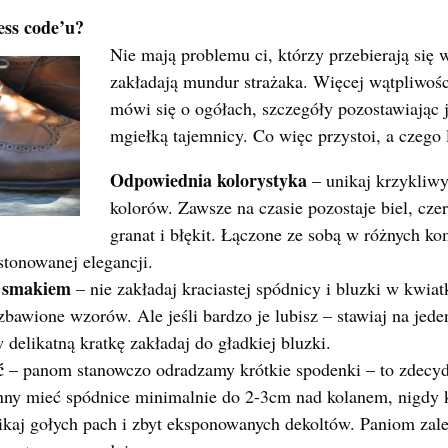
ess code’u?
Nie mają problemu ci, którzy przebierają się 
zakładają mundur strażaka. Więcej wątpliwośc
mówi się o ogółach, szczegóły pozostawiając
mgiełką tajemnicy. Co więc przystoi, a czego 
Odpowiednia kolorystyka
– unikaj krzykliwy
kolorów. Zawsze na czasie pozostaje biel, czer
granat i błękit. Łączone ze sobą w różnych k
stonowanej elegancji.
e smakiem
– nie zakładaj kraciastej spódnicy i bluzki w kwiat
ozbawione wzorów. Ale jeśli bardzo je lubisz – stawiaj na jed
w delikatną kratkę zakładaj do gładkiej bluzki.
ć
– panom stanowczo odradzamy krótkie spodenki – to zdecydo
nny mieć spódnice minimalnie do 2-3cm nad kolanem, nigdy 
ikaj gołych pach i zbyt eksponowanych dekoltów. Paniom zale