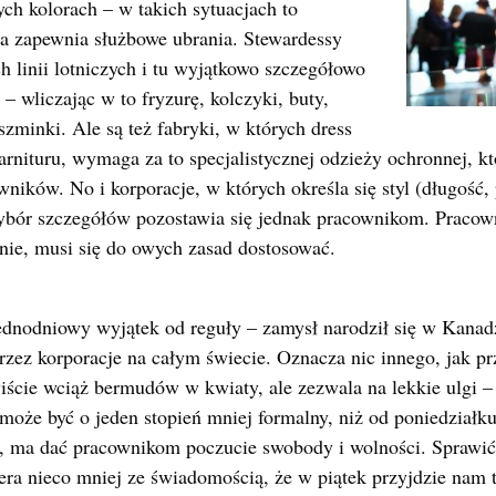
ch kolorach – w takich sytuacjach to
a zapewnia służbowe ubrania. Stewardessy
 linii lotniczych i tu wyjątkowo szczegółowo
 wliczając w to fryzurę, kolczyki, buty,
 szminki. Ale są też fabryki, w których dress
arnituru, wymaga za to specjalistycznej odzieży ochronnej, k
ników. No i korporacje, w których określa się styl (długość,
 wybór szczegółów pozostawia się jednak pracownikom. Praco
nie, musi się do owych zasad dostosować.
ednodniowy wyjątek od reguły – zamysł narodził się w Kanadz
rzez korporacje na całym świecie. Oznacza nic innego, jak 
ście wciąż bermudów w kwiaty, ale zezwala na lekkie ulgi – 
 może być o jeden stopień mniej formalny, niż od poniedział
, ma dać pracownikom poczucie swobody i wolności. Sprawić,
era nieco mniej ze świadomością, że w piątek przyjdzie nam 