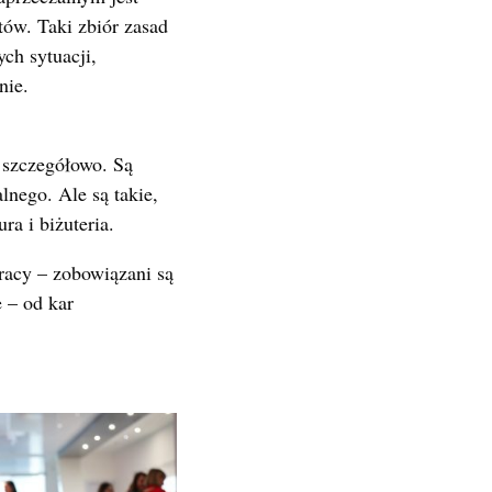
tów. Taki zbiór zasad
ch sytuacji,
nie.
j szczegółowo. Są
nego. Ale są takie,
ra i biżuteria.
racy – zobowiązani są
e – od kar