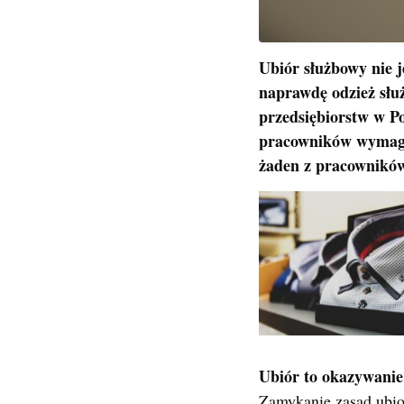
Ubiór służbowy nie j
naprawdę odzież słu
przedsiębiorstw w Pol
pracowników wymagan
żaden z pracowników
Ubiór to okazywani
Zamykanie zasad ubio