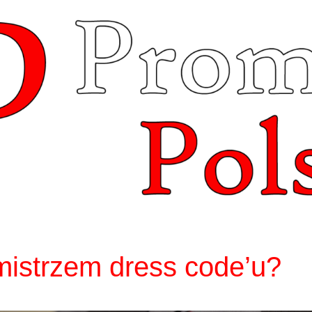
mistrzem dress code’u?