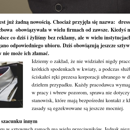
est już żadną nowością. Chociaż przyjęła się nazwa: dress
żbowa obowiązywała w wielu firmach od zawsze. Kiedyś ni
sce co dziś i żyliśmy bez reklamy, ale w wielu instytucjac
o odpowiedniego ubioru. Dziś obowiązują jeszcze sztywni
 nie może ich złamać.
Idziemy o zakład, że nie widziałeś nigdy pra
krótkich spodenkach w kwiaty, a podczas służ
ściskałeś ręki prezesa korporacji ubranego w dre
dziełem przypadku. Każdy pracodawca wymaga
w pracy i wbrew pozorom, sprawa nie dotyczy
stanowisk, które mają bezpośredni kontakt z k
zasady są egzekwowane są jeszcze mocniej.
e szacunku innym
ru w sztywnych ramach ma wielu przeciwników. Jednak nieza