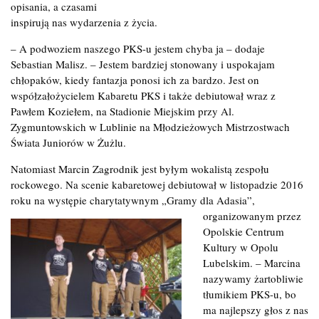
opisania, a czasami
inspirują nas wydarzenia z życia.
– A podwoziem naszego PKS-u jestem chyba ja – dodaje
Sebastian Malisz. – Jestem bardziej stonowany i uspokajam
chłopaków, kiedy fantazja ponosi ich za bardzo. Jest on
współzałożycielem Kabaretu PKS i także debiutował wraz z
Pawłem Koziełem, na Stadionie Miejskim przy Al.
Zygmuntowskich w Lublinie na Młodzieżowych Mistrzostwach
Świata Juniorów w Żużlu.
Natomiast Marcin Zagrodnik jest byłym wokalistą zespołu
rockowego. Na scenie kabaretowej debiutował w listopadzie 2016
roku na występie charytatywnym „Gramy dla Adasia”,
organizowanym przez
Opolskie Centrum
Kultury w Opolu
Lubelskim. – Marcina
nazywamy żartobliwie
tłumikiem PKS-u, bo
ma najlepszy głos z nas