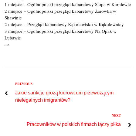
1 miejsce – Ogólnopolski przegląd kabaretowy Stopa w Karniewie
2 miejsce – Ogólnopolski przegląd kabaretowy Żarówka w
Skawinie
2 miejsce – Przegląd kabaretowy Kąkolewisko w Kąkolewnicy
3 miejsce – Ogólnopolski przegląd kabaretowy Na Opak w
Lubawie
ac
Previous
PREVIOUS
Nawigacja
Jakie sankcje grożą kierowcom przewożącym
wpisu
nielegalnych imigrantów?
Next
NEXT
Pracowników w polskich firmach łączy piłka