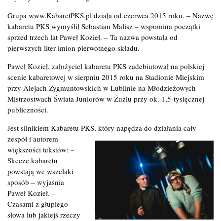
Grupa www.KabaretPKS.pl działa od czerwca 2015 roku. – Nazwę
kabaretu PKS wymyślił Sebastian Malisz – wspomina początki
sprzed trzech lat Paweł Kozieł. – Ta nazwa powstała od
pierwszych liter imion pierwotnego składu.
Paweł Kozieł, założyciel kabaretu PKS zadebiutował na polskiej
scenie kabaretowej w sierpniu 2015 roku na Stadionie Miejskim
przy Alejach Zygmuntowskich w Lublinie na Młodzieżowych
Mistrzostwach Świata Juniorów w Żużlu przy ok. 1,5-tysięcznej
publiczności.
Jest silnikiem Kabaretu PKS, który napędza do działania cały
zespół
i autorem
większości tekstów: –
Skecze kabaretu
powstają we wszelaki
sposób – wyjaśnia
Paweł Kozieł. –
Czasami z głupiego
słowa lub jakiejś rzeczy