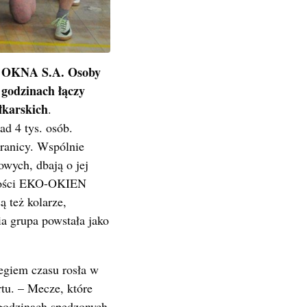
O- OKNA S.A. Osoby
 godzinach łączy
łkarskich
.
ad 4 tys. osób.
ranicy. Wspólnie
wych, dbają o jej
zności EKO-OKIEN
ą też kolarze,
nia grupa powstała jako
iegiem czasu rosła w
rtu. – Mecze, które
 godzinach spędzonych