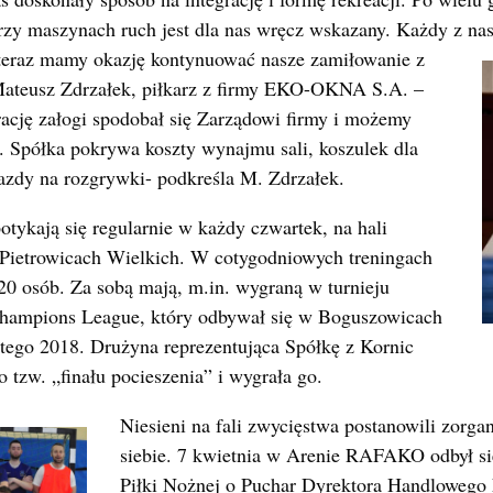
rzy maszynach ruch jest dla nas wręcz wskazany. Każdy z nas
, teraz mamy okazję
kontynuować nasze zamiłowanie z
ateusz Zdrzałek, piłkarz z firmy EKO-OKNA S.A. –
ację załogi spodobał się Zarządowi firmy i możemy
e. Spółka pokrywa koszty wynajmu sali, koszulek dla
zdy na rozgrywki- podkreśla M. Zdrzałek.
otykają się regularnie w każdy czwartek, na hali
 Pietrowicach Wielkich. W cotygodniowych treningach
20 osób. Za sobą mają, m.in. wygraną w turnieju
hampions League, który odbywał się w Boguszowicach
utego 2018. Drużyna reprezentująca Spółkę z Kornic
o tzw. „finału pocieszenia” i wygrała go.
Niesieni na fali zwycięstwa postanowili zorg
siebie. 7 kwietnia w Arenie RAFAKO odbył si
Piłki Nożnej o Puchar Dyrektora Handlowe