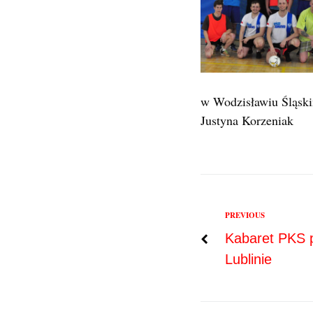
w Wodzisławiu Śląsk
Justyna Korzeniak
Previous
PREVIOUS
Nawigac
Kabaret PKS p
Lublinie
wpisu