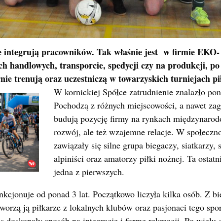
we integrują pracowników. Tak właśnie jest w firmie EK
h handlowych, transporcie, spedycji czy na produkcji, po
nie trenują oraz uczestniczą w towarzyskich turniejach pi
W kornickiej Spółce zatrudnienie znalazło pon
Pochodzą z różnych miejscowości, a nawet zag
budują pozycję firmy na rynkach międzynarodo
rozwój, ale też wzajemne relacje. W społec
zawiązały się silne grupa biegaczy, siatkarzy, s
alpiniści oraz amatorzy piłki nożnej. Ta ostat
jedna z pierwszych.
unkcjonuje od ponad 3 lat. Początkowo liczyła kilka osób. Z b
tworzą ją piłkarze z lokalnych klubów oraz pasjonaci tego spo
s doskonały sposób na integrację i formę rekreacji. Po wielu