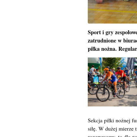
Sport i gry zespoło
zatrudnione w biurac
piłka nożna. Regular
Sekcja piłki nożnej f
siłę. W dużej mierze 
rozgrywamy, to dla na