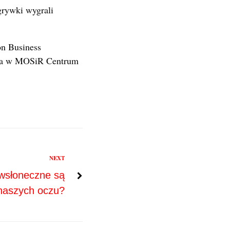
grywki wygrali
on Business
aja w MOSiR Centrum
NEXT
iwsłoneczne są
 naszych oczu?