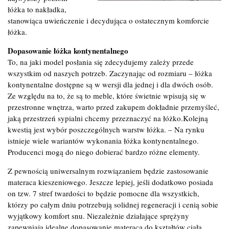
łóżka to nakładka,
stanowiąca uwieńczenie i decydująca o ostatecznym komforcie
łóżka.
Dopasowanie łóżka kontynentalnego
To, na jaki model posłania się zdecydujemy zależy przede
wszystkim od naszych potrzeb. Zaczynając od rozmiaru – łóżka
kontynentalne dostępne są w wersji dla jednej i dla dwóch osób.
Ze względu na to, że są to meble, które świetnie wpisują się w
przestronne wnętrza, warto przed zakupem dokładnie przemyśleć,
jaką przestrzeń sypialni chcemy przeznaczyć na łóżko.Kolejną
kwestią jest wybór poszczególnych warstw łóżka. – Na rynku
istnieje wiele wariantów wykonania łóżka kontynentalnego.
Producenci mogą do niego dobierać bardzo różne elementy.
Z pewnością uniwersalnym rozwiązaniem będzie zastosowanie
materaca kieszeniowego. Jeszcze lepiej, jeśli dodatkowo posiada
on tzw. 7 stref twardości to będzie pomocne dla wszystkich,
którzy po całym dniu potrzebują solidnej regeneracji i cenią sobie
wyjątkowy komfort snu. Niezależnie działające sprężyny
zapewniają idealne dopasowanie materaca do kształtów ciała.