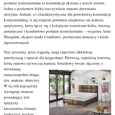
posłanie kontynentalne to konstrukcja złożona z trzech warstw.
Jeden z poziomów łóżka rzeczywiście stanowi drewniana
skrzynia. Jednak, co charakterystyczne dla prawdziwej konstrukcji
kontynentalnej, w jej wnętrzu powinien znajdować się materac
sprężynowy, który łączy się z kolejnymi warstwami łóżka, tworząc
autentyczne i komfortowe posłanie kontynentalne – wyjaśnia Artur
Wasążnik, ekspert marki Comforteo, producenta materacy i łóżek
tapicerowanych.
Trzy poziomy, poza wygodą, mają zapewnić efektowną
amortyzację i oparcie dla kręgosłupa. Pierwszą, najniższą warstwę,
którą stanowi zazwyczaj materac bonellowy trwale złączony z
drewnianą
ramą,uzupełnia druga,
tzw. materac właściwy.
W tej roli najczęściej
występuje materac
posiadający tzw.
sprężyny
kieszeniowe.Ostatni,
najwyższy poziom