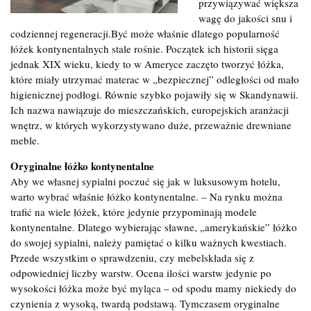
przywiązywać większa
wagę do jakości snu i
codziennej regeneracji.Być może właśnie dlatego popularność
łóżek kontynentalnych stale rośnie. Początek ich historii sięga
jednak XIX wieku, kiedy to w Ameryce zaczęto tworzyć łóżka,
które miały utrzymać materac w „bezpiecznej” odległości od mało
higienicznej podłogi. Równie szybko pojawiły się w Skandynawii.
Ich nazwa nawiązuje do mieszczańskich, europejskich aranżacji
wnętrz, w których wykorzystywano duże, przeważnie drewniane
meble.
Oryginalne łóżko kontynentalne
Aby we własnej sypialni poczuć się jak w luksusowym hotelu,
warto wybrać właśnie łóżko kontynentalne. – Na rynku można
trafić na wiele łóżek, które jedynie przypominają modele
kontynentalne. Dlatego wybierając sławne, „amerykańskie” łóżko
do swojej sypialni, należy pamiętać o kilku ważnych kwestiach.
Przede wszystkim o sprawdzeniu, czy mebelskłada się z
odpowiedniej liczby warstw. Ocena ilości warstw jedynie po
wysokości łóżka może być myląca – od spodu mamy niekiedy do
czynienia z wysoką, twardą podstawą. Tymczasem oryginalne