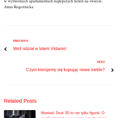
w wytwornych apartamentach najlepszych hoteli na świecie.
Anna Rogoźnicka
Previous
PREVIOUS
Nawigacja
Weź udział w loterii Vidaron!
wpisu
Next
NEXT
Czym kierujemy się kupując nowe meble?
Related Posts
Wywiad: Druk 3D to nie tylko figurki. O