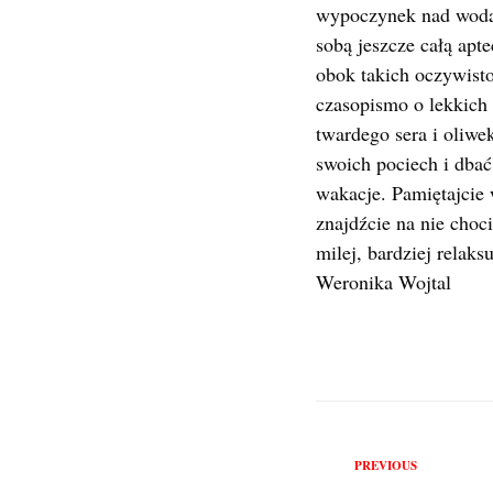
wypoczynek nad wodą. 
sobą jeszcze całą apt
obok takich oczywisto
czasopismo o lekkich 
twardego sera i oliw
swoich pociech i dbać
wakacje. Pamiętajcie 
znajdźcie na nie choci
milej, bardziej rela
Weronika Wojtal
Previous
PREVIOUS
Nawigac