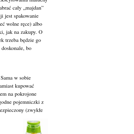
zabrać cały „majdan”
ji jest spakowanie
eć wolne ręce) albo
i, jak na zakupy. O
k trzeba będzie go
ć doskonale, bo
. Sama w sobie
Zamiast kupować
adem na pokrojone
godne pojemniczki z
bezpieczony (zwykłe