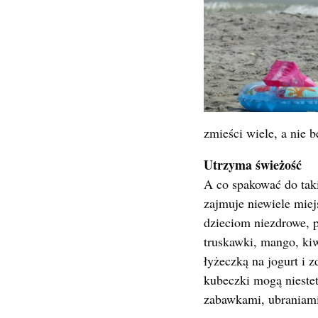
zmieści wiele, a nie 
Utrzyma świeżość
A co spakować do taki
zajmuje niewiele mie
dzieciom niezdrowe, p
truskawki, mango, ki
łyżeczką na jogurt i
kubeczki mogą nieste
zabawkami, ubraniami