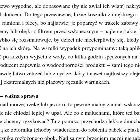
owo wygodne, ale dopasowane (by nie zwiał ich wiatr) nakry
d słońcem. Do tego przewiewne, luźne koszulki z miękkiego
 ramiona i plecy, bo najłatwiej je poparzyć w trakcie zabawy
emy lub olejki z filtrem przeciwsłonecznym – najlepiej takie, 
bko się rozsmarowuje, by dzieci nie niecierpliwiły się, kiedy
ć na ich skórę. Na wszelki wypadek przypominamy: taką apli
ć po każdym wyjściu z wody, co kilka godzin spędzonych na
producent zapewnia o wodoodporności produktu – sami tego ni
rawdę łatwo zetrzeć lub zmyć ze skóry i nawet najtłustszy olej
ej ekstremalnych niż plażowy ręcznik warunkach.
 – ważna sprawa
 nad morze, rzekę lub jezioro, to pewnie mamy zamiar wskocz
ic nie chłodzi lepiej w upał. Ale co z maluchami, które też ba
nie chcemy ryzykować? Tu z pomocą przychodzą lekkie dmucha
 ze zbiornika (choćby wiaderkiem do robienia babek z piasku
ęcznika rozłożonego obok. Nad samym brzegiem raczej nie uda