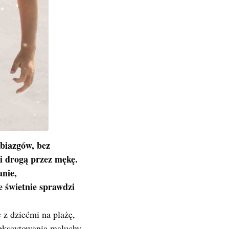
obiazgów, bez
mi drogą przez mękę.
anie,
e świetnie sprawdzi
ę z dziećmi na plażę,
dekscytowania maluchy