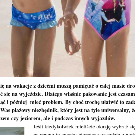
ię na wakacje z dziećmi muszą pamiętać o całej masie dr
ć się na wyjeździe. Dlatego właśnie pakowanie jest czasa
ć i później mieć problem. By choć trochę ułatwić to zad
Was plażowy niezbędnik, który jest na tyle uniwersalny, ż
rzem czy jeziorem, ale i podczas innych wyjazdów.
Jeśli kiedykolwiek mieliście okazję wybrać si
na pewno to znacie: biegające wszędzie z po