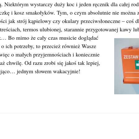
Niektórym wystarczy duży koc i jeden ręcznik dla całej rod
eczkę i kosz smakołyków. Tym, o czym absolutnie nie można z
ści jak strój kąpielowy czy okulary przeciwsłoneczne – coś 
treściach, termos ulubionej, starannie przygotowanej kawy l
ek… Bo mimo że cały czas musicie doglądać
 o ich potrzeby, to przecież również Wasze
więc o małych przyjemnościach i koniecznie
aż chwilę. Od razu zrobi się jakoś tak lepiej,
ksująco… jednym słowem wakacyjnie!
Next
ja