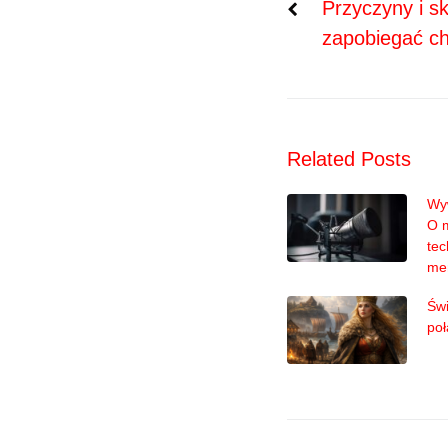
Przyczyny i s
zapobiegać c
wpisu
Related Posts
Wyw
O 
tec
me
Świ
poł