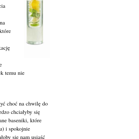
cia
 na
które
kację
e
ek temu nie
yć choć na chwilę do
rdzo chciałyby się
ne baseniki, które
) i spokojnie
łoby się nam usiąść