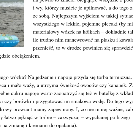
i wy, którzy musicie je upilnować, a do tego 
ze sobą. Najlepszym wyjściem w takiej sytuac
wszystkiego w lekkie, pojemne plecaki (by mi
materiałowy wózek na kółkach – dokładnie tak
ile trudno nim manewrować na piasku i kawałe
przenieść, to w drodze powinien się sprawdzi
będzie obciążeniem.
ego wózka? Na jedzenie i napoje przyda się torba termiczna
jsca i mało waży, a utrzyma świeżość owoców czy kanapek. 
ełne cukru napoje warto zaopatrzyć się też w butelkę z wkł
wi czy borówki i przygotować im smakową wodę. Do tego wy
 zdrowy prowiant mamy zapewniony. I, co nie mniej ważne, za
ty łatwo pęknąć w torbie – zazwyczaj – wypchanej po
brzegi
 na zmianę i kremami do opalania).