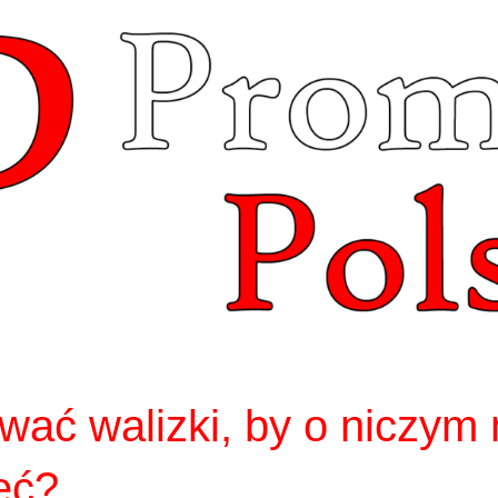
wać walizki, by o niczym 
eć?