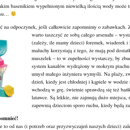
takim basenikiem wypełnionym niewielką ilością wody może tr
aksu…
yć na odpoczynek, jeśli całkowicie zapomnimy o
zabawkach. Z
warto taszczyć ze sobą całego arsenału – wys
(zależy, ile mamy dzieci) foremek, wiaderek i
maluchy korzystają z tego, że mają pod dostat
muszelek – to w zupełności wystarczy, by zb
system kanałów wydrążony w mokrym piachu i
umysł małego inżyniera wymyśli. Na plaży, z
dzień, kiedy jest chłodniej i kąpiele w wodzie
wchodzą w grę, świetnie sprawdzą się też bań
latawce. Są lekkie, nie zajmują dużo miejsca, 
zapewnią dzieciom sporo ruchu, kiedy będą za
pomnieć!
e to od nas (i potrzeb oraz przyzwyczajeń naszych dzieci) za