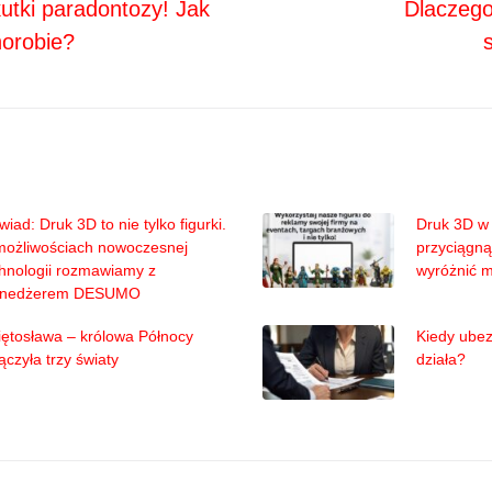
kutki paradontozy! Jak
Dlaczego
horobie?
iad: Druk 3D to nie tylko figurki.
Druk 3D w 
możliwościach nowoczesnej
przyciągną
hnologii rozmawiamy z
wyróżnić 
nedżerem DESUMO
ętosława – królowa Północy
Kiedy ubez
ączyła trzy światy
działa?