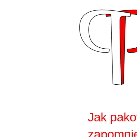
Skip
to
content
Jak pako
zapomni