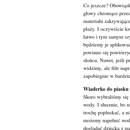
Co jeszcze? Obowiązk
głowy chroniące prze
materiału zakrywające
plaży. I oczywiście kr
łatwo i tym samym szy
będziemy je aplikowa
powinno się powtórzy
słońcu. Nawet, jeśli 
widzimy, ale filtr nap
zapobiegnie w bardzi
Wiaderko do piasku
Skoro wybraliśmy się
wody. I słusznie, bo n
trochę popluskać, a 
możemy napełnić wodą
doglądać dziecka z r