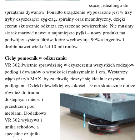
ssącej, idealnego do
sprzątania dywanów. Ponadto urządzenie wyposażone jest w trzy
tryby czyszczące: zyg-zag, spiralny oraz meandryczny, dzięki
czemu skutecznie odkurza czyszczone powierzchnie. Nie musimy
się też martwić nawet o najmniejsze pyłki – nowy produkt ma
podwójny system filtrów, które wychwytują 99% alergenów i
drobin nawet wielkości 10 mikronów.
Cichy pomocnik w odkurzaniu
VR 302 świetnie sprawdzi się w czyszczeniu wszystkich rodzajów
podłóg i dywanów o wysokości maksymalnie 1 cm. Wystarczy
włączyć tryb MAX, by za chwilę cieszyć się idealnie czystymi
podłogami. Dzięki niewielkiej wysokości – 9 cm skutecznie dotrze
również do trudno
dostępnych miejsc i
przestrzeni pod
meblami. Dodatkowo
VR 302 wykrywa i
unika schodów, a
specjalne czujniki