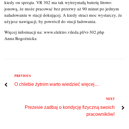
kiedy on sprząta. VR 302 ma tak wytrzymałą baterię litowo-
jonową, że może pracować bez przerwy aż 90 minut po jednym
naładowaniu w stacji dokującej. A kiedy straci moc wystarczy, że
użyjesz nawigacji, by powrócił do stacji ładowania.
Więcej informacji na: www.elektro.vileda.pl/vr-302.php
Anna Rogoźnicka
Previous
PREVIOUS
Nawigacja
O chlebie żytnim warto wiedzieć więcej…
wpisu
Next
NEXT
Prezesie zadbaj o kondycję fizyczną swoich
pracowników!