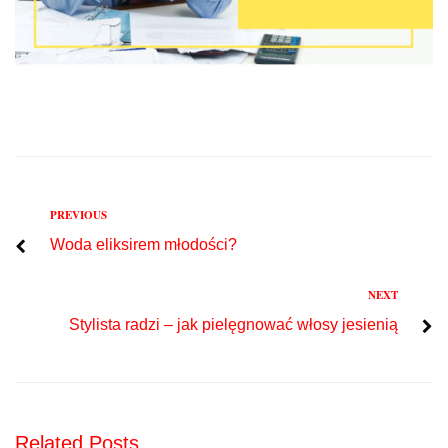
Previous
PREVIOUS
Nawigacja
Woda eliksirem młodości?
wpisu
Next
NEXT
Stylista radzi – jak pielęgnować włosy jesienią
Related Posts