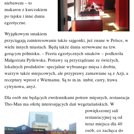
niebawem – to
makaron z kurczakiem
po tajsku i inne dania
egzotyczne.
Wyjątkowym smakiem
przyciągają zainteresowanie także sajgonki, już znane w Polsce, w
wielu innych miastach. Będą także dania serwowane na tzw.
gorącym półmisku. – Feeria egzotycznych smaków – podkreśla
Małgorzata Pytlewska. Potrawy są przyrządzane ze świeżych,
lokalnych produktów: specjalnie wybranego mięsa i drobiu,
warzyw także miejscowych, ale przyprawy zamawiane są z Azji, a
receptury wprost z Wietnamu. Są to m.in. imbir, curry, trawa
cytrynowa, anyż.
Dla osób nie będących zwolennikami potraw mięsnych, restauracja
Tho-Man ma ofertę interesujących dań wegetariańskich. W
powiększonej sali
restauracyjnej są od
teraz miejsca dla 40
osób, co zachęca do