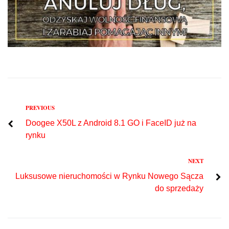
Previous
PREVIOUS
Nawigacja
Doogee X50L z Android 8.1 GO i FaceID już na
wpisu
rynku
Next
NEXT
Luksusowe nieruchomości w Rynku Nowego Sącza
do sprzedaży