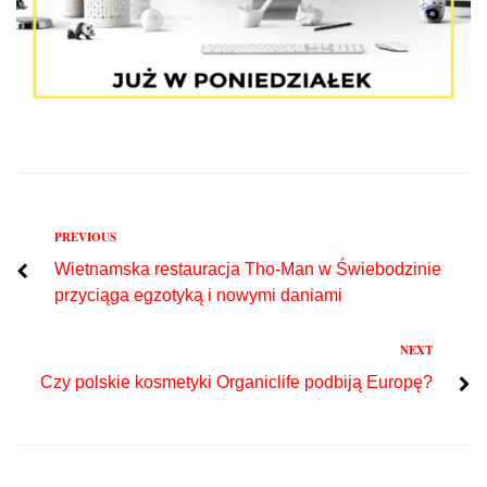
Previous
PREVIOUS
Nawigacja
Wietnamska restauracja Tho-Man w Świebodzinie
wpisu
przyciąga egzotyką i nowymi daniami
Next
NEXT
Czy polskie kosmetyki Organiclife podbiją Europę?