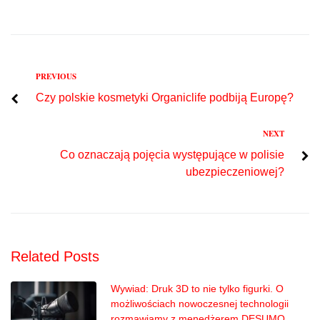
Previous
PREVIOUS
Nawigacja
Czy polskie kosmetyki Organiclife podbiją Europę?
wpisu
Next
NEXT
Co oznaczają pojęcia występujące w polisie
ubezpieczeniowej?
Related Posts
Wywiad: Druk 3D to nie tylko figurki. O
możliwościach nowoczesnej technologii
rozmawiamy z menedżerem DESUMO