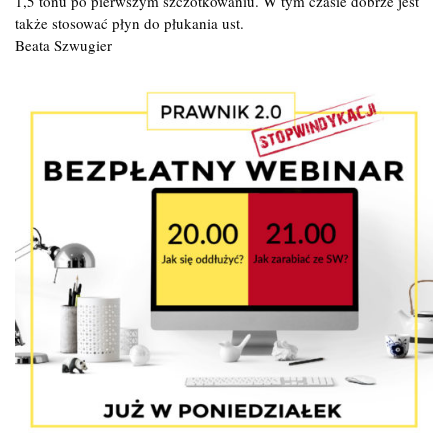
1,5 tonu po pierwszym szczotkowaniu. W tym czasie dobrze jest
także stosować płyn do płukania ust.
Beata Szwugier