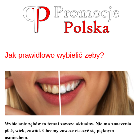
Skip
to
content
Jak prawidłowo wybielić zęby?
Wybielanie zębów to temat zawsze aktualny. Nie ma znaczenia
płeć, wiek, zawód. Chcemy zawsze cieszyć się pięknym
uśmiechem.