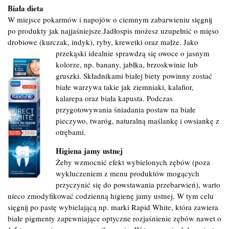
Biała dieta
W miejsce pokarmów i napojów o ciemnym zabarwieniu sięgnij
po produkty jak najjaśniejsze.Jadłospis możesz uzupełnić o mięso
drobiowe (kurczak, indyk), ryby, krewetki oraz małże. Jako
przekąski idealnie sprawdzą się owoce o jasnym
kolorze, np. banany, jabłka, brzoskwinie lub
gruszki. Składnikami białej biety powinny zostać
białe warzywa takie jak ziemniaki, kalafior,
kalarepa oraz biała kapusta. Podczas
przygotowywania śniadania postaw na białe
pieczywo, twaróg, naturalną maślankę i owsiankę z
otrębami.
Higiena jamy ustnej
Żeby wzmocnić efekt wybielonych zębów (poza
wykluczeniem z menu produktów mogących
przyczynić się do powstawania przebarwień), warto
nieco zmodyfikować codzienną higienę jamy ustnej. W tym celu
sięgnij po pastę wybielającą np. marki Rapid White, która zawiera
białe pigmenty zapewniające optyczne rozjaśnienie zębów nawet o