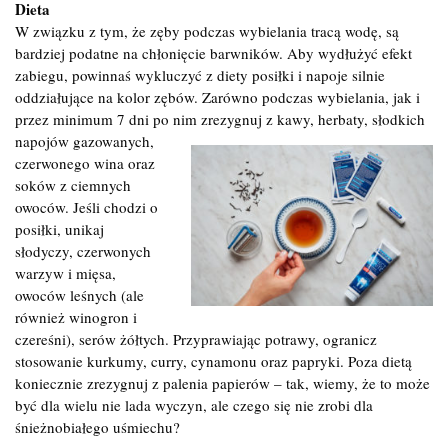
Dieta
W związku z tym, że zęby podczas wybielania tracą wodę, są
bardziej podatne na chłonięcie barwników. Aby wydłużyć efekt
zabiegu, powinnaś wykluczyć z diety posiłki i napoje silnie
oddziałujące na kolor zębów. Zarówno podczas wybielania, jak i
przez minimum 7 dni po nim zrezygnuj z kawy, herbaty, słodkich
napojów
gazowanych,
czerwonego wina oraz
soków z ciemnych
owoców. Jeśli chodzi o
posiłki, unikaj
słodyczy, czerwonych
warzyw i mięsa,
owoców leśnych (ale
również winogron i
czereśni), serów żółtych. Przyprawiając potrawy, ogranicz
stosowanie kurkumy, curry, cynamonu oraz papryki. Poza dietą
koniecznie zrezygnuj z palenia papierów – tak, wiemy, że to może
być dla wielu nie lada wyczyn, ale czego się nie zrobi dla
śnieżnobiałego uśmiechu?