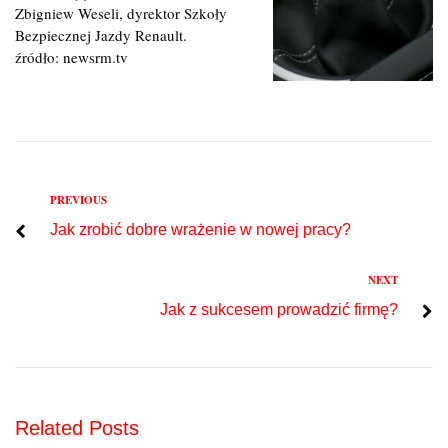
Zbigniew Weseli, dyrektor Szkoły
Bezpiecznej Jazdy Renault.
źródło: newsrm.tv
Previous
PREVIOUS
Nawigacja
Jak zrobić dobre wrażenie w nowej pracy?
wpisu
Next
NEXT
Jak z sukcesem prowadzić firmę?
Related Posts