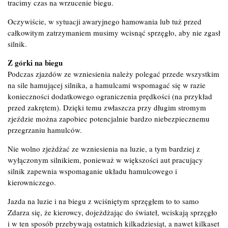
tracimy czas na wrzucenie biegu.
Oczywiście, w sytuacji awaryjnego hamowania lub tuż przed
całkowitym zatrzymaniem musimy wcisnąć sprzęgło, aby nie zgasł
silnik.
Z górki na biegu
Podczas zjazdów ze wzniesienia należy polegać przede wszystkim
na sile hamującej silnika, a hamulcami wspomagać się w razie
konieczności dodatkowego ograniczenia prędkości (na przykład
przed zakrętem). Dzięki temu zwłaszcza przy długim stromym
zjeździe można zapobiec potencjalnie bardzo niebezpiecznemu
przegrzaniu hamulców.
Nie wolno zjeżdżać ze wzniesienia na luzie, a tym bardziej z
wyłączonym silnikiem, ponieważ w większości aut pracujący
silnik zapewnia wspomaganie układu hamulcowego i
kierowniczego.
Jazda na luzie i na biegu z wciśniętym sprzęgłem to to samo
Zdarza się, że kierowcy, dojeżdżając do świateł, wciskają sprzęgło
i w ten sposób przebywają ostatnich kilkadziesiąt, a nawet kilkaset