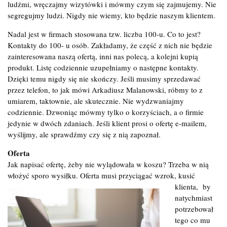
ludźmi, wręczajmy wizytówki i mówmy czym się zajmujemy. Nie
segregujmy ludzi. Nigdy nie wiemy, kto będzie naszym klientem.
Nadal jest w firmach stosowana tzw. liczba 100-u. Co to jest?
Kontakty do 100- u osób. Zakładamy, że część z nich nie będzie
zainteresowana naszą ofertą, inni nas polecą, a kolejni kupią
produkt. Listę codziennie uzupełniamy o następne kontakty.
Dzięki temu nigdy się nie skończy. Jeśli musimy sprzedawać
przez telefon, to jak mówi Arkadiusz Malanowski, róbmy to z
umiarem, taktownie, ale skutecznie. Nie wydzwaniajmy
codziennie. Dzwoniąc mówmy tylko o korzyściach, a o firmie
jedynie w dwóch zdaniach. Jeśli klient prosi o ofertę e-mailem,
wyślijmy, ale sprawdźmy czy się z nią zapoznał.
Oferta
Jak napisać ofertę, żeby nie wylądowała w koszu? Trzeba w nią
włożyć sporo wysiłku. Oferta musi przyciągać wzrok, kusić
klienta,
by
natychmiast
potrzebował
tego co mu