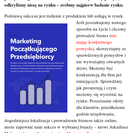
odkryliśmy niszę na rynku – zróbmy najpierw badanie rynku.
Podstawą sukcesu jest trafienie z produktem lub usługą w rynek.
Jeśli poszukujemy nowego
sposobu na życie i chcemy
prowadzić biznes (
nie
mając konkretnego
pomysłu
), skorzystajmy ze
sprawdzonych pomysłów i
nie wyważajmy otwartych
drzwi. Możemy być
konkurencją dla firm już
istniejących. Sprawdźmy
jak prosperują i czym
możemy się wyróżnić na
rynku. Poszerzenie oferty
dla klientów, przedłużenie
godzin urzędowania,
dogodniejsza lokalizacja i prowadzenie biznesu także online,
może zapewnić nam sukces w wybranej branży – mówi Arkadiusz