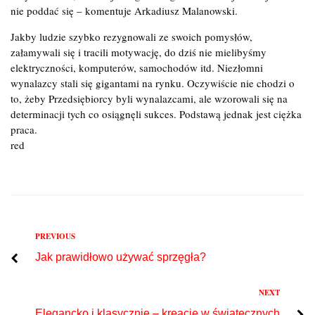
nie poddać się – komentuje Arkadiusz Malanowski.
Jakby ludzie szybko rezygnowali ze swoich pomysłów,
załamywali się i tracili motywację, do dziś nie mielibyśmy
elektryczności, komputerów, samochodów itd. Niezłomni
wynalazcy stali się gigantami na rynku. Oczywiście nie chodzi o
to, żeby Przedsiębiorcy byli wynalazcami, ale wzorowali się na
determinacji tych co osiągnęli sukces. Podstawą jednak jest ciężka
praca.
red
Previous
PREVIOUS
Nawigacja
Jak prawidłowo używać sprzęgła?
wpisu
Next
NEXT
Elegancko i klasycznie – kreacje w świątecznych