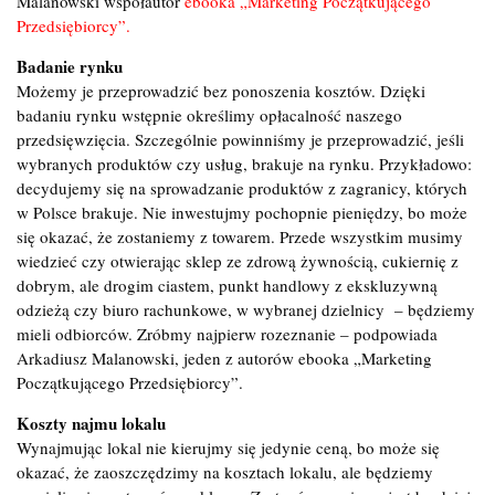
Malanowski współautor
ebooka „Marketing Początkującego
Przedsiębiorcy”.
Badanie rynku
Możemy je przeprowadzić bez ponoszenia kosztów. Dzięki
badaniu rynku wstępnie określimy opłacalność naszego
przedsięwzięcia. Szczególnie powinniśmy je przeprowadzić, jeśli
wybranych produktów czy usług, brakuje na rynku. Przykładowo:
decydujemy się na sprowadzanie produktów z zagranicy, których
w Polsce brakuje. Nie inwestujmy pochopnie pieniędzy, bo może
się okazać, że zostaniemy z towarem. Przede wszystkim musimy
wiedzieć czy otwierając sklep ze zdrową żywnością, cukiernię z
dobrym, ale drogim ciastem, punkt handlowy z ekskluzywną
odzieżą czy biuro rachunkowe, w wybranej dzielnicy – będziemy
mieli odbiorców. Zróbmy najpierw rozeznanie – podpowiada
Arkadiusz Malanowski, jeden z autorów ebooka „Marketing
Początkującego Przedsiębiorcy”.
Koszty najmu lokalu
Wynajmując lokal nie kierujmy się jedynie ceną, bo może się
okazać, że zaoszczędzimy na kosztach lokalu, ale będziemy