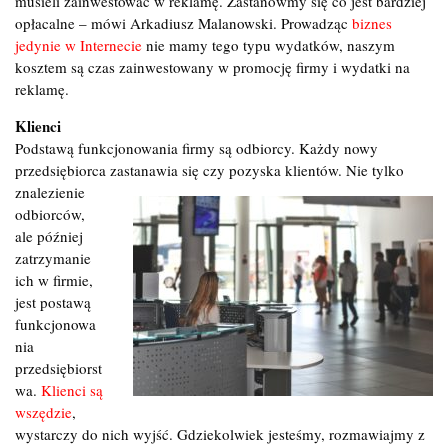
musieli zainwestować w reklamę. Zastanówmy się co jest bardziej
opłacalne – mówi Arkadiusz Malanowski. Prowadząc
biznes
jedynie w Internecie
nie mamy tego typu wydatków, naszym
kosztem są czas zainwestowany w promocję firmy i wydatki na
reklamę.
Klienci
Podstawą funkcjonowania firmy są odbiorcy. Każdy nowy
przedsiębiorca zastanawia się czy pozyska klientów. Nie tylko
znalezienie
odbiorców,
ale później
zatrzymanie
ich w firmie,
jest postawą
funkcjonowa
nia
przedsiębiorst
wa.
Klienci są
wszędzie
,
wystarczy do nich wyjść. Gdziekolwiek jesteśmy, rozmawiajmy z