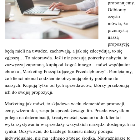
proponujemy.
Odbiorcy
często
mówią, że
przemyślą
naszą
propozycję,
będą mieli na uwadze, zachowają, a jak się zdecydują, to się
zgłoszą… To nieprawda. Jeśli nie poczują potrzeby nabycia, to
zazwyczaj zapomną, kupią od kogoś innego – mówi współautor
ebooka „Marketing Początkującego Przedsiębiorcy”. Pamiętajmy,
że klienci niemal codziennie otrzymują oferty podobne do
naszych. Kupują tylko od tych sprzedawców, którzy przekonają
ich do swojej propozycji.
Marketing jak mówi, to składowa wielu elementów: promocji,
ceny, wizerunku, zespołu sprzedażowego itp. Przede wszystkim
polega na determinacji, kreatywności, szacunku do klienta i
wykorzystywaniu w sprzedaży wszystkich narzędzi dostępnych na
rynku. Oczywiście, do każdego biznesu należy podejść
indywidualnie, nie ma jednego złotego środka. Najważniejsze to