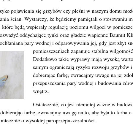
yzyko pojawienia się grzybów czy pleśni w naszym domu mo
ania ścian. Wystarczy, że będziemy pamiętali o stosowaniu 
, które będą wspierały regulację poziomu wilgoci w pomiesz
rozważyć oddychające tynki oraz gładzie wapienne Baumit Kl
pochłaniana pary wodnej i odparowywania jej, gdy jest zbyt 
pomieszczeniach zapanuje stabilna wilgotność
Dodatkowo takie wyprawy mają wysoką warto
samym ograniczają ryzyko rozwoju grzybów i 
dobierając farbę, zwracajmy uwagę na jej zdo
przepuszczania pary wodnej i budowania zdr
wnętrz.
Ostatecznie, co jest niemniej ważne w budow
dobierając farbę, zwracajmy uwagę na to, aby była to farba 
oniecznie o wysokiej paroprzepuszczalności.