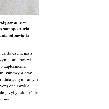
występowanie w
go samopoczucia
kania odpowiada
już do czynienia z
zym domu pojawiła
b zapleśnienia.
nnym, zimowym oraz
trudniając tym samym
tyczą one zwykle
le grzyby lub pleśnie
alonie.