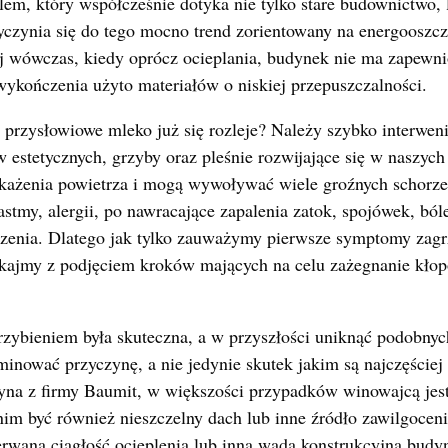
blem, który współcześnie dotyka nie tylko stare budownictwo, 
yczynia się do tego mocno trend zorientowany na energooszc
ej wówczas, kiedy oprócz ocieplania, budynek nie ma zapewn
 wykończenia użyto materiałów o niskiej przepuszczalności.
 przysłowiowe mleko już się rozleje? Należy szybko interwen
estetycznych, grzyby oraz pleśnie rozwijające się w naszyc
skażenia powietrza i mogą wywoływać wiele groźnych schorze
astmy, alergii, po nawracające zapalenia zatok, spojówek, ból
zenia. Dlatego jak tylko zauważymy pierwsze symptomy zagr
ekajmy z podjęciem kroków mających na celu zażegnanie kłop
rzybieniem była skuteczna, a w przyszłości uniknąć podobny
inować przyczynę, a nie jedynie skutek jakim są najczęściej
yna z firmy Baumit, w większości przypadków winowajcą jes
nim być również nieszczelny dach lub inne źródło zawilgocen
rwana ciągłość ocieplenia lub inna wada konstrukcyjna budy