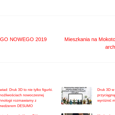
Next
ja
EGO NOWEGO 2019
Mieszkania na Mokoto
arch
iad: Druk 3D to nie tylko figurki.
Druk 3D w 
możliwościach nowoczesnej
przyciągną
hnologii rozmawiamy z
wyróżnić 
nedżerem DESUMO