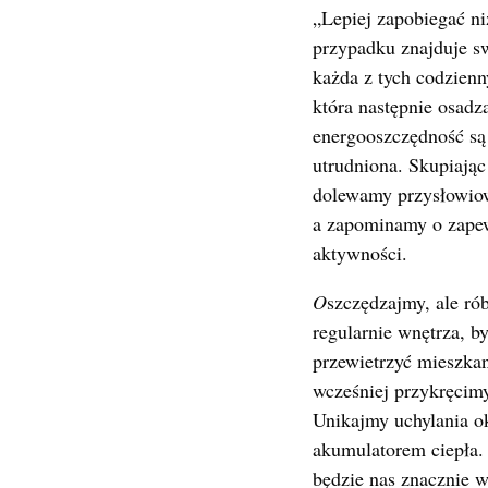
„Lepiej zapobiegać ni
przypadku znajduje s
każda z tych codzien
która następnie osadz
energooszczędność są 
utrudniona. Skupiając
dolewamy przysłowiow
a zapominamy o zapew
aktywności.
O
szczędzajmy, ale ró
regularnie wnętrza, b
przewietrzyć mieszkan
wcześniej przykręcim
Unikajmy uchylania ok
akumulatorem ciepła.
będzie nas znacznie w