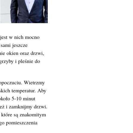
 jest w nich mocno
 sami jeszcze
ie okien oraz drzwi,
rzyby i pleśnie do
mopoczuciu. Wietrzmy
skich temperatur. Aby
około 5-10 minut
eż i zamknijmy drzwi.
, które są znakomitym
ego pomieszczenia