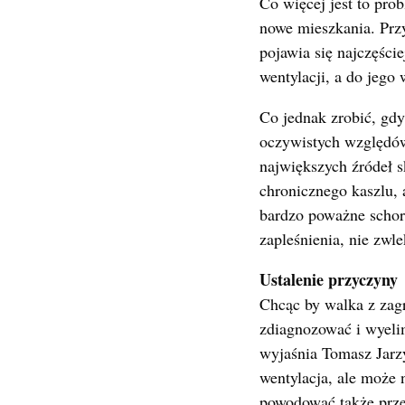
Co więcej jest to pro
nowe mieszkania. Prz
pojawia się najczęści
wentylacji, a do jego
Co jednak zrobić, gdy
oczywistych względów 
największych źródeł 
chronicznego kaszlu, 
bardzo poważne schor
zapleśnienia, nie zwl
Ustalenie przyczyny
Chcąc by walka z zag
zdiagnozować i wyelim
wyjaśnia Tomasz Jarz
wentylacja, ale może 
powodować także prze