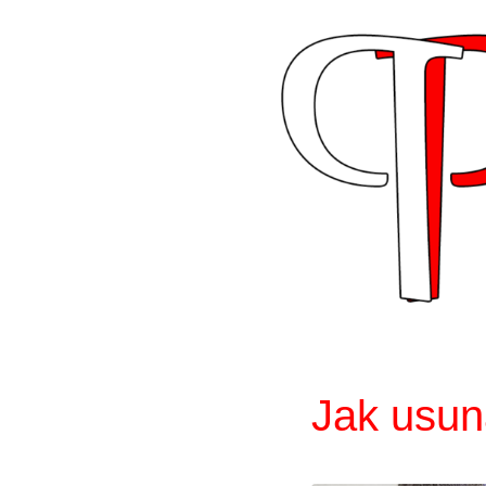
Skip
to
content
Jak usun