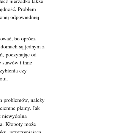
lecz nierzadko także
zędność. Problem
ionej odpowiedniej
iować, bo oprócz
h domach są jednym z
ń, poczynając od
e stawów i inne
zybienia czy
otu.
ch problemów, należy
 ciemne plamy. Jak
t niewydolna
ia. Kłopoty może
nku, przyczyniająca