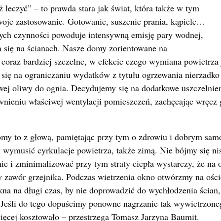
ż leczyć” – to prawda stara jak świat, która także w tym
woje zastosowanie. Gotowanie, suszenie prania, kąpiele…
nych czynności powoduje intensywną emisję pary wodnej,
a się na ścianach. Nasze domy zorientowane na
coraz bardziej szczelne, w efekcie czego wymiana powietrza
 się na ograniczaniu wydatków z tytułu ogrzewania nierzadko
ej oliwy do ognia. Decydujemy się na dodatkowe uszczelnien
nieniu właściwej wentylacji pomieszczeń, zachęcając wręcz g
bmy to z głową, pamiętając przy tym o zdrowiu i dobrym sa
y wymusić cyrkulacje powietrza, także zimą. Nie bójmy się ni
ie i zminimalizować przy tym straty ciepła wystarczy, że na 
y zawór grzejnika. Podczas wietrzenia okno otwórzmy na ości
na na długi czas, by nie doprowadzić do wychłodzenia ścian
 Jeśli do tego dopuścimy ponowne nagrzanie tak wywietrzon
ięcej kosztowało – przestrzega Tomasz Jarzyna Baumit.