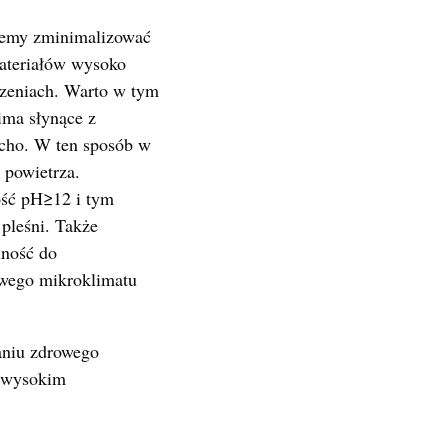
żemy zminimalizować
materiałów wysoko
czeniach. Warto w tym
ima słynące z
sucho. W ten sposób w
 powietrza.
ść pH≥12 i tym
pleśni. Także
lność do
owego mikroklimatu
aniu zdrowego
o wysokim