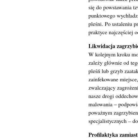
się do powstawania t
punktowego wychładzan
pleśni. Po ustaleniu 
praktyce najczęściej o
Likwidacja zagrzybi
W kolejnym kroku moż
zależy głównie od tego
pleśń lub grzyb zaata
zainfekowane miejsce,
zwalczający zagrożeni
nasze drogi oddechow
malowania – podpowia
poważnym zagrzybieni
specjalistycznych
–
do
Profilaktyka zamiast