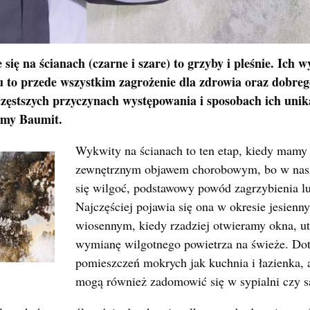
się na ścianach (czarne i szare) to grzyby i pleśnie. Ich 
 to przede wszystkim zagrożenie dla zdrowia oraz dobre
ęstszych przyczynach występowania i sposobach ich uni
rmy Baumit.
Wykwity na ścianach to ten etap, kiedy mamy 
zewnętrznym objawem chorobowym, bo w nas
się wilgoć, podstawowy powód zagrzybienia lu
Najczęściej pojawia się ona w okresie jesie
wiosennym, kiedy rzadziej otwieramy okna, u
wymianę wilgotnego powietrza na świeże. Do
pomieszczeń mokrych jak kuchnia i łazienka, a
mogą również zadomowić się w sypialni czy s