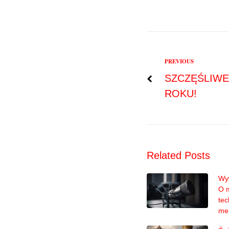
Previous
PREVIOUS
Nawigac
SZCZĘŚLIW
ROKU!
wpisu
Related Posts
Wyw
O 
tec
me