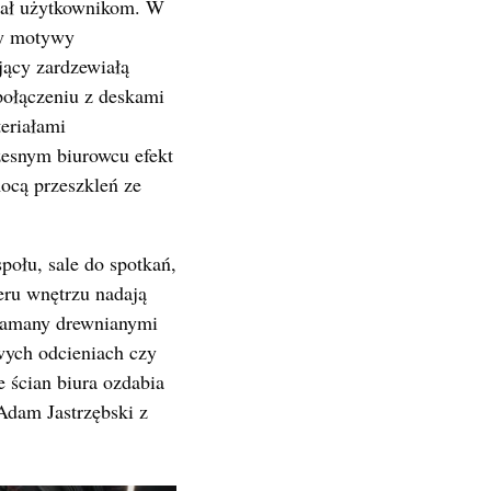
adał użytkownikom. W
my motywy
jący zardzewiałą
 połączeniu z deskami
eriałami
esnym biurowcu efekt
ocą przeszkleń ze
ołu, sale do spotkań,
eru wnętrzu nadają
zełamany drewnianymi
wych odcieniach czy
e ścian biura ozdabia
Adam Jastrzębski z