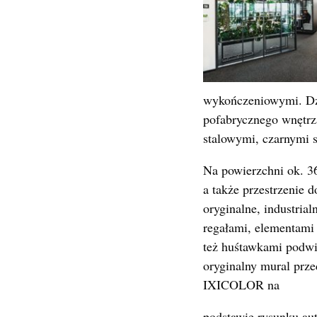
wykończeniowymi. Dz
pofabrycznego wnętrza
stalowymi, czarnymi 
Na powierzchni ok. 3
a także przestrzenie 
oryginalne, industrial
regałami, elementami
też huśtawkami podwie
oryginalny mural prz
IXICOLOR na
podstawie rysunku au