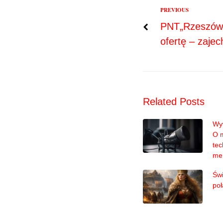
Previous
PREVIOUS
Nawigac
PNT„Rzeszów-
ofertę – zaje
wpisu
Related Posts
Wyw
O 
tec
me
Świ
poł