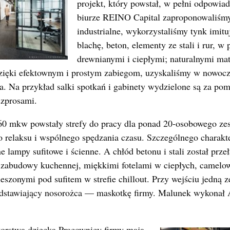
projekt, który powstał, w pełni odpowi
biurze REINO Capital zaproponowaliś
industrialne, wykorzystaliśmy tynk imitu
blachę, beton, elementy ze stali i rur, w
drewnianymi i ciepłymi; naturalnymi mat
ięki efektownym i prostym zabiegom, uzyskaliśmy w nowocz
. Na przykład salki spotkań i gabinety wydzielone są za pom
szprosami.
60 mkw powstały strefy do pracy dla ponad 20-osobowego zesp
do relaksu i wspólnego spędzania czasu. Szczególnego charakt
ne lampy sufitowe i ścienne. A chłód betonu i stali został pr
 zabudowy kuchennej, miękkimi fotelami w ciepłych, camelo
szonymi pod sufitem w strefie chillout. Przy wejściu jedną z
edstawiający nosorożca — maskotkę firmy. Malunek wykonał 
torstwa dziecka.Pracownicy firmy mają