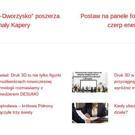
Next
ja
Dworzysko” poszerza
Postaw na panele fo
chały Kapery
czerp ener
iad: Druk 3D to nie tylko figurki.
Druk 3D w 
możliwościach nowoczesnej
przyciągną
hnologii rozmawiamy z
wyróżnić 
nedżerem DESUMO
ętosława – królowa Północy
Kiedy ubez
ączyła trzy światy
działa?