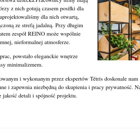
tórzy z nich gotują czasem posiłki dla
aprojektowaliśmy dla nich otwartą,
zoną ze strefą jadalną. Przy długim
blatem zespół REINO może wspólnie
mnej, nieformalnej atmosferze.
prac, powstało eleganckie wnętrze
lasy minimalizmem.
owanym i wykonanym przez ekspertów Tétris doskonale nam si
nne i zapewnia niezbędną do skupienia i pracy prywatność. N
 jakość detali i spójność projektu.