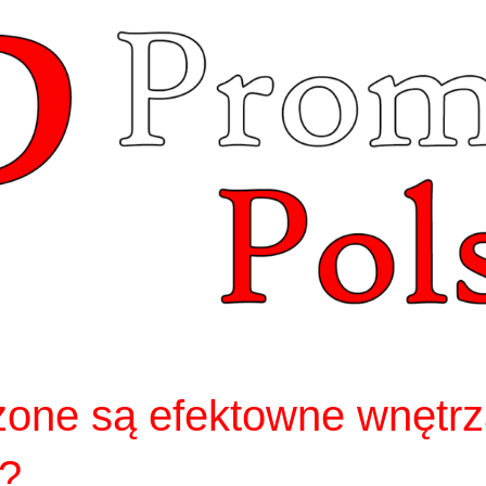
zone są efektowne wnętr
?