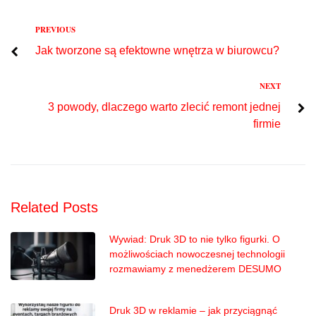
Previous
PREVIOUS
Nawigacja
Jak tworzone są efektowne wnętrza w biurowcu?
wpisu
Next
NEXT
3 powody, dlaczego warto zlecić remont jednej
firmie
Related Posts
Wywiad: Druk 3D to nie tylko figurki. O
możliwościach nowoczesnej technologii
rozmawiamy z menedżerem DESUMO
Druk 3D w reklamie – jak przyciągnąć