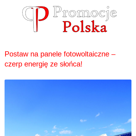
Skip
to
content
Postaw na panele fotowoltaiczne –
czerp energię ze słońca!