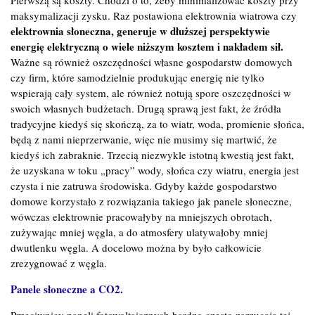
maksymalizacji zysku. Raz postawiona elektrownia wiatrowa czy
elektrownia słoneczna, generuje w dłuższej perspektywie
energię elektryczną o wiele niższym kosztem i nakładem sił.
Ważne są również oszczędności własne gospodarstw domowych
czy firm, które samodzielnie produkując energię nie tylko
wspierają cały system, ale również notują spore oszczędności w
swoich własnych budżetach. Drugą sprawą jest fakt, że źródła
tradycyjne kiedyś się skończą, za to wiatr, woda, promienie słońca,
będą z nami nieprzerwanie, więc nie musimy się martwić, że
kiedyś ich zabraknie. Trzecią niezwykle istotną kwestią jest fakt,
że uzyskana w toku „pracy” wody, słońca czy wiatru, energia jest
czysta i nie zatruwa środowiska. Gdyby każde gospodarstwo
domowe korzystało z rozwiązania takiego jak panele słoneczne,
wówczas elektrownie pracowałyby na mniejszych obrotach,
zużywając mniej węgla, a do atmosfery ulatywałoby mniej
dwutlenku węgla. A docelowo można by było całkowicie
zrezygnować z węgla.
Panele słoneczne a CO2.
Przeciwnicy paneli fotowoltaicznych bardzo często zarzucają tej