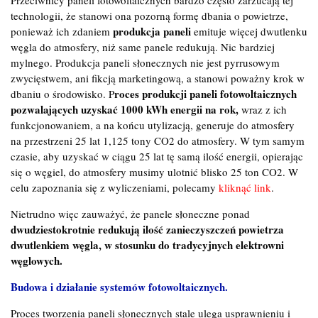
technologii, że stanowi ona pozorną formę dbania o powietrze,
produkcja paneli
ponieważ ich zdaniem
emituje więcej dwutlenku
węgla do atmosfery, niż same panele redukują. Nic bardziej
mylnego. Produkcja paneli słonecznych nie jest pyrrusowym
zwycięstwem, ani fikcją marketingową, a stanowi poważny krok w
roces produkcji paneli fotowoltaicznych
dbaniu o środowisko. P
pozwalających uzyskać 1000 kWh energii na rok,
wraz z ich
funkcjonowaniem, a na końcu utylizacją, generuje do atmosfery
na przestrzeni 25 lat 1,125 tony CO2 do atmosfery. W tym samym
czasie, aby uzyskać w ciągu 25 lat tę samą ilość energii, opierając
się o węgiel, do atmosfery musimy ulotnić blisko 25 ton CO2. W
celu zapoznania się z wyliczeniami, polecamy
kliknąć link
.
Nietrudno więc zauważyć, że panele słoneczne ponad
dwudziestokrotnie redukują ilość zanieczyszczeń powietrza
dwutlenkiem węgla, w stosunku do tradycyjnych elektrowni
węglowych.
Budowa i działanie systemów fotowoltaicznych.
Proces tworzenia paneli słonecznych stale ulega usprawnieniu i