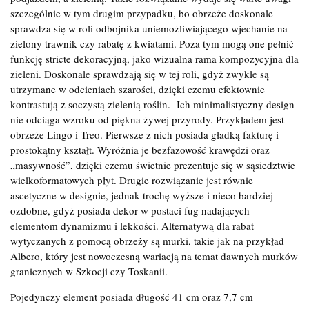
szczególnie w tym drugim przypadku, bo obrzeże doskonale
sprawdza się w roli odbojnika uniemożliwiającego wjechanie na
zielony trawnik czy rabatę z kwiatami. Poza tym mogą one pełnić
funkcję stricte dekoracyjną, jako wizualna rama kompozycyjna dla
zieleni. Doskonale sprawdzają się w tej roli, gdyż zwykle są
utrzymane w odcieniach szarości, dzięki czemu efektownie
kontrastują z soczystą zielenią roślin. Ich minimalistyczny design
nie odciąga wzroku od piękna żywej przyrody. Przykładem jest
obrzeże Lingo i Treo. Pierwsze z nich posiada gładką fakturę i
prostokątny kształt. Wyróżnia je bezfazowość krawędzi oraz
„masywność”, dzięki czemu świetnie prezentuje się w sąsiedztwie
wielkoformatowych płyt. Drugie rozwiązanie jest równie
ascetyczne w designie, jednak trochę wyższe i nieco bardziej
ozdobne, gdyż posiada dekor w postaci fug nadających
elementom dynamizmu i lekkości. Alternatywą dla rabat
wytyczanych z pomocą obrzeży są murki, takie jak na przykład
Albero, który jest nowoczesną wariacją na temat dawnych murków
granicznych w Szkocji czy Toskanii.
Pojedynczy element posiada długość 41 cm oraz 7,7 cm