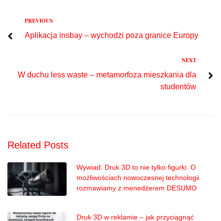
Previous
PREVIOUS
Nawigacja
Aplikacja insbay – wychodzi poza granice Europy
wpisu
Next
NEXT
W duchu less waste – metamorfoza mieszkania dla
studentów
Related Posts
Wywiad: Druk 3D to nie tylko figurki. O
możliwościach nowoczesnej technologii
rozmawiamy z menedżerem DESUMO
Druk 3D w reklamie – jak przyciągnąć