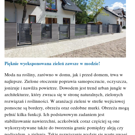
Pięknie wyeksponowana zieleń zawsze w modzie!
Moda na rośliny, zarówno w domu, jak i przed domem, trwa w
najlepsze. Zielone otoczenie poprawia samopoczucie, oczyszcza,
jonizuje i nawilża powietrze. Dowodem jest trend urban jungle w
architekturze, który zwraca się w stronę naturalnych, zielonych
rozwiązań i roślinności. W aranżacji zieleni w strefie wejściowej
pomocne są bordery, obrzeża oraz ozdobne murki. Obrzeża mogą
pełnić kilka funkcji. Ich podstawowym zadaniem jest
stabilizowanie nawierzchni, aczkolwiek coraz częściej są one
wykorzystywane także do tworzenia granic pomiędzy aleją czy
podjazdem, a zielenią. Takie rozwiązanie wydaje się warte uwagi