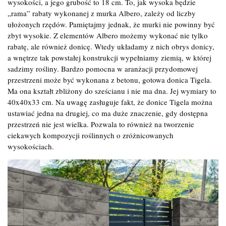
wysokości, a jego grubość to 18 cm. To, jak wysoka będzie
„rama” rabaty wykonanej z murka Albero, zależy od liczby
ułożonych rzędów. Pamiętajmy jednak, że murki nie powinny być
zbyt wysokie. Z elementów Albero możemy wykonać nie tylko
rabatę, ale również donicę. Wtedy układamy z nich obrys donicy,
a wnętrze tak powstałej konstrukcji wypełniamy ziemią, w której
sadzimy rośliny. Bardzo pomocna w aranżacji przydomowej
przestrzeni może być wykonana z betonu, gotowa donica Tigela.
Ma ona kształt zbliżony do sześcianu i nie ma dna. Jej wymiary to
40x40x33 cm. Na uwagę zasługuje fakt, że donice Tigela można
ustawiać jedna na drugiej, co ma duże znaczenie, gdy dostępna
przestrzeń nie jest wielka. Pozwala to również na tworzenie
ciekawych kompozycji roślinnych o zróżnicowanych
wysokościach.