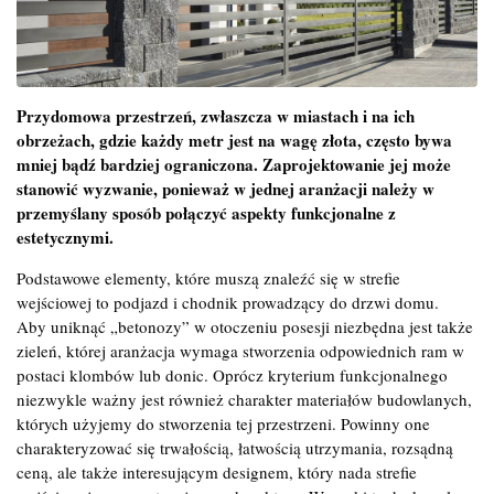
Przydomowa przestrzeń, zwłaszcza w miastach i na ich
obrzeżach, gdzie każdy metr jest na wagę złota, często bywa
mniej bądź bardziej ograniczona. Zaprojektowanie jej może
stanowić wyzwanie, ponieważ w jednej aranżacji należy w
przemyślany sposób połączyć aspekty funkcjonalne z
estetycznymi.
Podstawowe elementy, które muszą znaleźć się w strefie
wejściowej to podjazd i chodnik prowadzący do drzwi domu.
Aby uniknąć „betonozy” w otoczeniu posesji niezbędna jest także
zieleń, której aranżacja wymaga stworzenia odpowiednich ram w
postaci klombów lub donic. Oprócz kryterium funkcjonalnego
niezwykle ważny jest również charakter materiałów budowlanych,
których użyjemy do stworzenia tej przestrzeni. Powinny one
charakteryzować się trwałością, łatwością utrzymania, rozsądną
ceną, ale także interesującym designem, który nada strefie