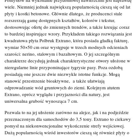
Pomysłów na wykonanie przydomowej nawierzchni jest naprawdę
wiele. Niemniej jednak największą popularnością cieszą się od lat
płyty i kostki betonowe. Głównie dlatego, że producenci stale
rozszerzają gamę dostępnych kształtów, kolorów i tekstur,
dostosowując ofertę do zmiennych trendów, a także kreując coraz
to bardziej inspirujące wzory. Przykładem takiego rozwiązania jest
kwadratowa płyta Polbruk Extrano, która posiada gładką fakturę,
wymiar 50×50 cm oraz występuje w trzech modnych odcieniach
szarości: nerino, stalowym i bazaltowym. O jej szczególnym
charakterze decydują jednak charakterystyczne otwory ułożone w
nieregularne linie przypominające tygrysie pasy. Poza ozdobą
posiadają one jeszcze dwie niezwykle istotne funkcje. Mogą
stanowić przestrzenie bioaktywne, a także ułatwiają
odprowadzanie wód gruntowych do ziemi. Kolejnym atutem
Extrano, oprócz wyglądu i przyjazności dla natury, jest
uniwersalna grubość wynosząca 7 cm.
Pozwala to na jej ułożenie zarówno na alejce, jak i na podjeździe
przeznaczonym dla samochodów do 3,5 tony. Extrano to ciekawy
pomysł na niekonwencjonalne wykończenie strefy wejściowej.
Dużą popularnością wśród inwestorów cieszą się również płyty o