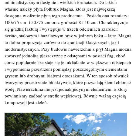
minimalistycznym designie i wielkich formatach. Do takich
właśnie należy płyta Polbruk Magna, która jest największą
dostępną w ofercie płytą tego producenta. Posiada ona rozmiary:
100×75 cm i 50×75 cm oraz grubości 8 i 10 cm. Charakteryzuje
się gładką fakturą i występuje w trzech odcieniach szarości:
nerino, stalowym i bazaltowym oraz w jednym beżu – latte. Magna
to dobra propozycja zarówno do aranżacji klasycznych, jak i
modernistycznych. Przy budowie nawierzchni z płyt Magna można
stworzyć jednolitą płaszczyznę z odstępami w postaci fug, choć
coraz popularniejsze staje się jej układanie w większych odstępach
i wypełnienia przestrzeni pomiędzy poszczególnymi elementami
grysem lub drobnymi białymi otoczakami. W ten sposób również
tworzymy przestrzenie bioaktywne, które pozwalają ziemi chłonąć
wodę. Nawierzchnia nie jest jednak jedynym elementem, o który
powinniśmy zadbać w strefie wejściowej. Równie ważną częścią
kompozycji jest zieleń.