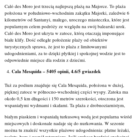
Caló des Moro jest trzecią najlepszą plażą na Majorce. To plaża
położona w południowo-wschodnim zakątku Majorki, zaledwie 6
kilometrów od Santanyi, małego, uroczego miasteczka, które jest
popularnym celem podróży ze względu na swój balearski urok.
Caló des Moro jest ukryta w zatoce, którą otaczają imponujące
białe klify. Dość odległe położenie plaży od obiektów
turystycznych sprawa, że jest to plaża z limitowanymi
udogodnieniami, za to dzięki płytkiej i spokojnej wodzie jest to
odpowiednie miejsce dla rodzin z dziećmi.
Cala Mesquida – 5405 opinii, 4.6/5 gwiazdek
Tuż za podium znajduje się Cala Mesquida, położona w dużej,
pięknej zatoce w północno-wschodniej części wyspy. Zatoka ma
około 0,5 km długości i 150 metrów szerokości, otoczona jest
wspaniałymi wydmami i skałami. Ta plaża z drobnoziarnistym,
białym piaskiem i wspaniałą turkusową wodą jest popularna wśród
miejscowych i doskonale nadaje się do nurkowania. W sezonie
można tu znaleźć wszystkie plażowe udogodnienia: płatne leżaki,
toalety, bary i zespół ratowniczy. Jeśli szukasz bardziej spokojnej