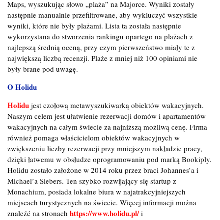
Maps, wyszukując słowo „plaża” na Majorce. Wyniki zostały
następnie manualnie przefiltrowane, aby wykluczyć wszystkie
wyniki, które nie były plażami. Lista ta została następnie
wykorzystana do stworzenia rankingu opartego na plażach z
najlepszą średnią oceną, przy czym pierwszeństwo miały te z
największą liczbą recenzji. Plaże z mniej niż 100 opiniami nie
były brane pod uwagę.
O Holidu
Holidu
jest czołową metawyszukiwarką obiektów wakacyjnych.
Naszym celem jest ułatwienie rezerwacji domów i apartamentów
wakacyjnych na całym świecie za najniższą możliwą cenę. Firma
również pomaga właścicielom obiektów wakacyjnych w
zwiększeniu liczby rezerwacji przy mniejszym nakładzie pracy,
dzięki łatwemu w obsłudze oprogramowaniu pod marką Bookiply.
Holidu zostało założone w 2014 roku przez braci Johannes’a i
Michael’a Siebers. Ten szybko rozwijający się startup z
Monachium, posiada lokalne biura w najatrakcyjniejszych
miejscach turystycznych na świecie. Więcej informacji można
https://www.holidu.pl/
znaleźć na stronach
i