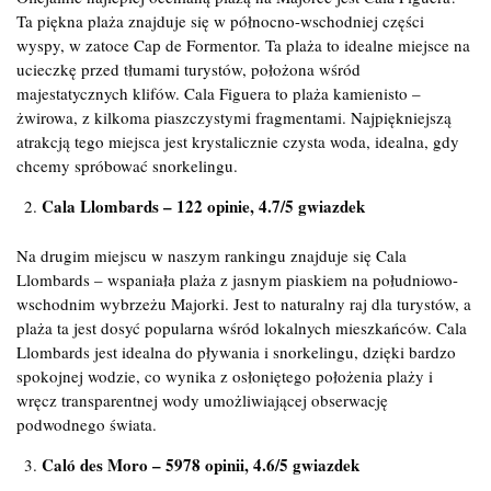
Ta piękna plaża znajduje się w północno-wschodniej części
wyspy, w zatoce Cap de Formentor. Ta plaża to idealne miejsce na
ucieczkę przed tłumami turystów, położona wśród
majestatycznych klifów. Cala Figuera to plaża kamienisto –
żwirowa, z kilkoma piaszczystymi fragmentami. Najpiękniejszą
atrakcją tego miejsca jest krystalicznie czysta woda, idealna, gdy
chcemy spróbować snorkelingu.
Cala Llombards – 122 opinie, 4.7/5 gwiazdek
Na drugim miejscu w naszym rankingu znajduje się Cala
Llombards – wspaniała plaża z jasnym piaskiem na południowo-
wschodnim wybrzeżu Majorki. Jest to naturalny raj dla turystów, a
plaża ta jest dosyć popularna wśród lokalnych mieszkańców. Cala
Llombards jest idealna do pływania i snorkelingu, dzięki bardzo
spokojnej wodzie, co wynika z osłoniętego położenia plaży i
wręcz transparentnej wody umożliwiającej obserwację
podwodnego świata.
Caló des Moro – 5978 opinii, 4.6/5 gwiazdek