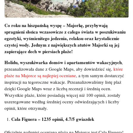
Co roku na hiszpańską wyspę – Majorkę, przybywają
spragnieni słońca wczasowicze z całego świata w poszukiwaniu
egzotyki, wyśmienitego jedzenia, relaksu oraz krystalicznie
czystej wody. Jednym z największych atutów Majorki są jej
zapierające dech w piersiach plaże!
Holidu, wyszukiwarka domów i apartamentów wakacyjnych
,
przeanalizowała dane z Google Maps, aby dowiedzieć się,
które
plaże na Majorce są najlepiej oceniane
, a tym samym dostarczyć
inspiracji na tegoroczne wakacje. Przeanalizowaliśmy listę plaż
dzięki Google Maps wraz z liczbą recenzji i średnią ocen.
Wszystkie plaże, które posiadają więcej niż 100 opinii, zostały
uszeregowane według średniej oceny odwiedzających i liczby
opinii, które otrzymały.
Cala Figuera – 1235 opinii, 4.7/5 gwiazdek
Oficjalnie najlepiej ocenianą plażą na Majorce jest Cala Figuera!