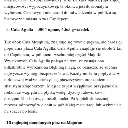
miejscowości wypoczynkowej, ta okolica jest doskonałym
wyborem. Ciekawymi miejscami do odwiedzenia w pobliżu są
historyczne miasta Arta i Capdepera.
Cala Agulla – 3804 opinie, 4.6/5 gwiazdek
Tuż obok Cala Mesquida, znajduje się równie piękna, ale bardziej
popularna plaża Cala Agulla. Cala Agulla znajduje się około 2 km
od Capdepera, w północno-wschodniej części Majorki.
Wyjątkowość Cala Agulla polega na tym, że została ona
kilkakrotnie wyróżniona Błękitną Flagą, co oznacza, że spełnia
najwyższe wymogi bezpieczeństwa. Każdy może tu popływać w
turkusowej wodzie, cieszyć się piaszczystym otoczeniem i
skalistym krajobrazem. Miejsce to jest wyjątkowo przyjazne dla
rodzin ze względu na płytką wodę, dyżury ratowników i
dostępność leżaków, parasoli, toalet. Po kąpieli słonecznej,
możesz odpocząć w cieniu w pobliskiej restauracji lub wybrać się
na spacer po lesie.