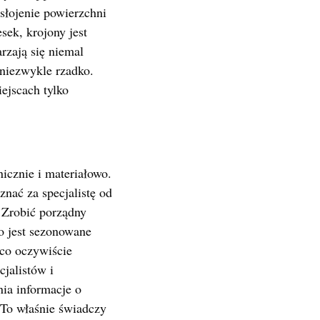
słojenie powierzchni
sek, krojony jest
rzają się niemal
 niezwykle rzadko.
iejscach tylko
icznie i materiałowo.
nać za specjalistę od
 Zrobić porządny
no jest sezonowane
 co oczywiście
jalistów i
ia informacje o
 To właśnie świadczy