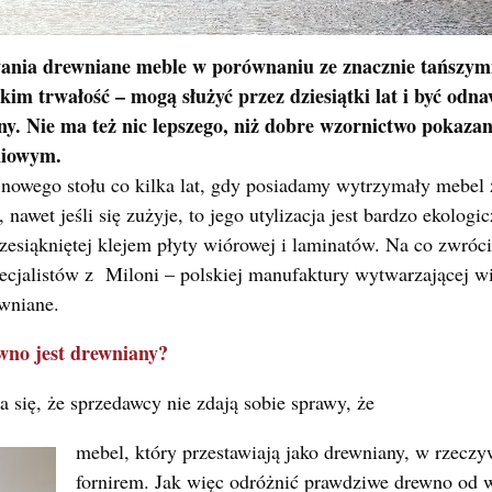
ania drewniane meble w porównaniu ze znacznie tańszym
kim trwałość – mogą służyć przez dziesiątki lat i być odnaw
ziny. Nie ma też nic lepszego, niż dobre wzornictwo pokaz
niowym.
owego stołu co kilka lat, gdy posiadamy wytrzymały mebel 
 nawet jeśli się zużyje, to jego utylizacja jest bardzo ekologi
zesiąkniętej klejem płyty wiórowej i laminatów. Na co zwró
ecjalistów z Miloni – polskiej manufaktury wytwarzającej wi
wniane.
wno jest drewniany?
a się, że sprzedawcy nie zdają sobie sprawy, że
mebel, który przestawiają jako drewniany, w rzeczyw
fornirem. Jak więc odróżnić prawdziwe drewno od w