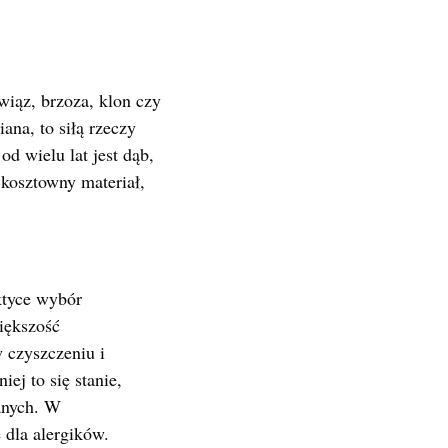
wiąz, brzoza, klon czy
ana, to siłą rzeczy
d wielu lat jest dąb,
 kosztowny materiał,
ktyce wybór
większość
 czyszczeniu i
ej to się stanie,
anych. W
 dla alergików.