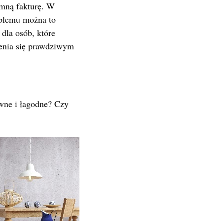
emną fakturę. W
roblemu można to
 dla osób, które
zenia się prawdziwym
wne i łagodne? Czy