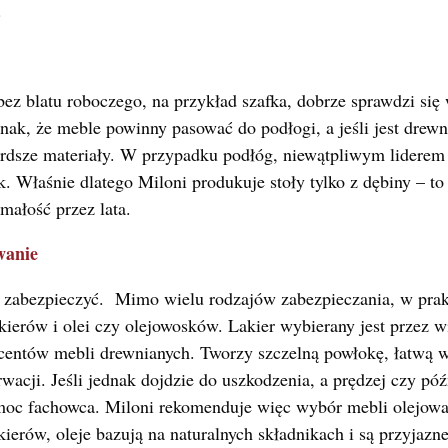
.
 bez blatu roboczego, na przykład szafka, dobrze sprawdzi się 
nak, że meble powinny pasować do podłogi, a jeśli jest drewni
ardsze materiały. W przypadku podłóg, niewątpliwym liderem o
uk. Właśnie dlatego Miloni produkuje stoły tylko z dębiny – to
małość przez lata.
wanie
zabezpieczyć. Mimo wielu rodzajów zabezpieczania, w pra
akierów i olei czy olejowosków. Lakier wybierany jest przez 
entów mebli drewnianych. Tworzy szczelną powłokę, łatwą w
cji. Jeśli jednak dojdzie do uszkodzenia, a prędzej czy późni
oc fachowca. Miloni rekomenduje więc wybór mebli olejow
kierów, oleje bazują na naturalnych składnikach i są przyjazne