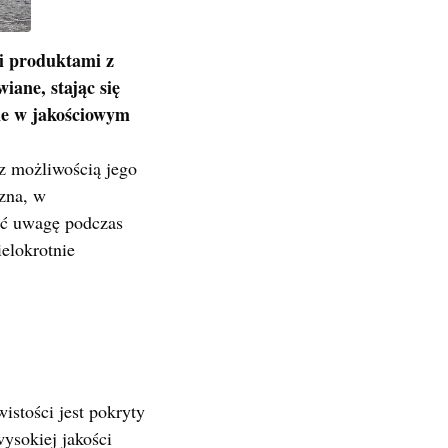
i produktami z
iane, stając się
ane w jakościowym
z możliwością jego
czna, w
cić uwagę podczas
elokrotnie
istości jest pokryty
ysokiej jakości