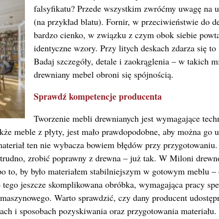
falsyfikatu? Przede wszystkim zwróćmy uwagę na u
(na przykład blatu). Fornir, w przeciwieństwie do de
bardzo cienko, w związku z czym obok siebie powta
identyczne wzory. Przy litych deskach zdarza się to
Badaj szczegóły, detale i zaokrąglenia – w takich m
drewniany mebel obroni się spójnością.
Sprawdź kompetencje producenta
Tworzenie mebli drewnianych jest wymagające techn
kże meble z płyty, jest mało prawdopodobne, aby można go uz
ateriał ten nie wybacza bowiem błędów przy przygotowaniu.
t trudno, zrobić poprawny z drewna – już tak. W Miloni drew
po to, by było materiałem stabilniejszym w gotowym meblu –
o tego jeszcze skomplikowana obróbka, wymagająca pracy spec
maszynowego. Warto sprawdzić, czy dany producent udostępn
ach i sposobach pozyskiwania oraz przygotowania materiału.