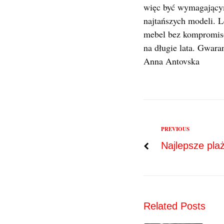
więc być wymagającym
najtańszych modeli. L
mebel bez kompromisó
na długie lata. Gwara
Anna Antovska
Previous
PREVIOUS
Nawigac
Najlepsze pla
wpisu
Related Posts