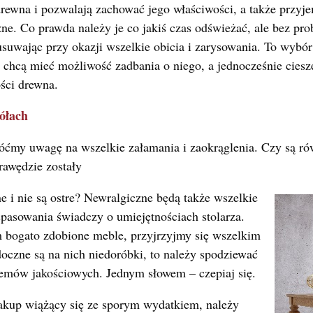
rewna i pozwalają zachować jego właściwości, a także przyj
zne. Co prawda należy je co jakiś czas odświeżać, ale bez p
usuwając przy okazji wszelkie obicia i zarysowania. To wybór
i chcą mieć możliwość zadbania o niego, a jednocześnie cies
ści drewna.
ółach
óćmy uwagę na wszelkie załamania i zaokrąglenia. Czy są ró
rawędzie zostały
 i nie są ostre? Newralgiczne będą także wszelkie
 spasowania świadczy o umiejętnościach stolarza.
m bogato zdobione meble, przyjrzyjmy się wszelkim
doczne są na nich niedoróbki, to należy spodziewać
lemów jakościowych. Jednym słowem – czepiaj się.
akup wiążący się ze sporym wydatkiem, należy