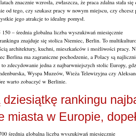
latach znacznie wzrosła, zwłaszcza, że praca zdalna stała się
nie od tego, czy szukasz pracy w nowym miejscu, czy chcesz
ystkie jego atrakcje to idealny pomysł.
 150 – średnia globalna liczba wyszukiwań miesięcznie
ankingu znajduje się stolica Niemiec, Berlin. To multikultur
ią architektury, kuchni, mieszkańców i możliwości pracy. Ni
iec Berlina ma zagraniczne pochodzenie, a Polacy są najliczn
 to zdecydowanie jedna z najbarwniejszych stolic Europy, gdz
andenburska, Wyspa Muzeów, Wieża Telewizyjna czy Aleksande
tóre warto zobaczyć w Berlinie.
 dziesiątkę rankingu najba
e miasta w Europie, dopeł
,700 średnia globalna liczba wyszukiwań miesięcznie