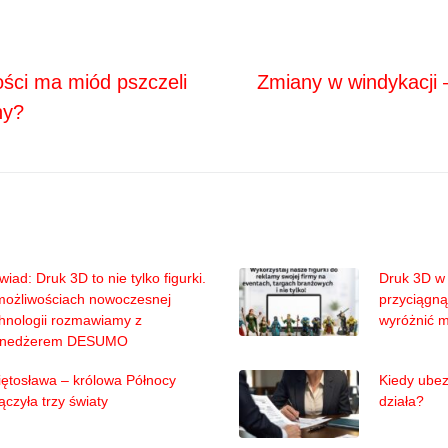
Next
ja
ości ma miód pszczeli
Zmiany w windykacji –
ny?
iad: Druk 3D to nie tylko figurki.
Druk 3D w 
możliwościach nowoczesnej
przyciągną
hnologii rozmawiamy z
wyróżnić 
nedżerem DESUMO
ętosława – królowa Północy
Kiedy ubez
ączyła trzy światy
działa?