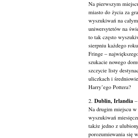
Na pierwszym miejscu
miasto do życia za gr
wyszukiwań na całym ś
uniwersytetów na świe
to tak często wyszuki
sierpniu każdego roku
Fringe – największego
szukacie nowego domu,
szczycie listy destyn
uliczkach i średniowi
Harry’ego Pottera?
Dublin, Irlandia
2.
– 
Na drugim miejscu w r
wyszukiwań miesięczni
także jedno z ulubion
porozumiewania się w 