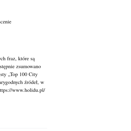
ęcznie
h fraz, które są
astępnie zsumowano
isty „Top 100 City
arygodnych źródeł, w
ttps://www.holidu.pl/