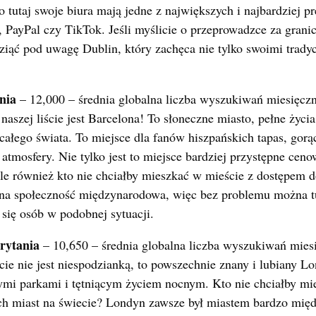
o tutaj swoje biura mają jedne z największych i najbardziej p
 PayPal czy TikTok. Jeśli myślicie o przeprowadzce za granic
ziąć pod uwagę Dublin, który zachęca nie tylko swoimi trady
nia
– 12,000 – średnia globalna liczba wyszukiwań miesięczn
szej liście jest Barcelona! To słoneczne miasto, pełne życia 
całego świata. To miejsce dla fanów hiszpańskich tapas, gorą
tmosfery. Nie tylko jest to miejsce bardziej przystępne ceno
le również kto nie chciałby mieszkać w mieście z dostępem d
mna społeczność międzynarodowa, więc bez problemu można 
 się osób w podobnej sytuacji.
rytania
– 10,650 – średnia globalna liczba wyszukiwań mies
ście nie jest niespodzianką, to powszechnie znany i lubiany L
nymi parkami i tętniącym życiem nocnym. Kto nie chciałby m
ych miast na świecie? Londyn zawsze był miastem bardzo mię