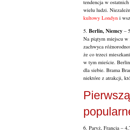
tendencja w ostatnich 
wielu ludzi. Niezależ
kultowy Londyn
i wsz
Berlin, Niemcy
5.
– 5
Na piątym miejscu w r
zachwyca różnorodnośc
że co trzeci mieszkan
w tym mieście. Berlin
dla siebie. Brama Br
niektóre z atrakcji, k
Pierwszą
popularn
6. Paryż, Francja – 4