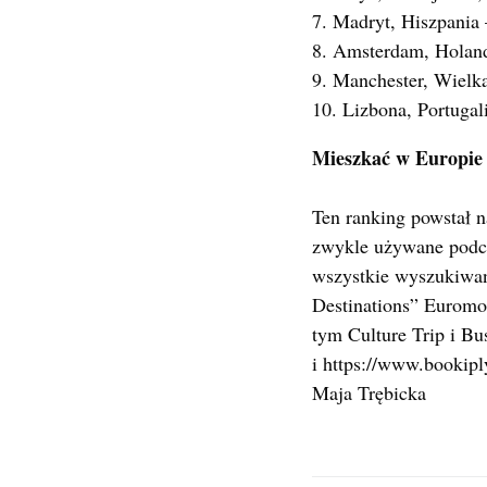
7. Madryt, Hiszpania 
8. Amsterdam, Holand
9. Manchester, Wielka
10. Lizbona, Portugal
Mieszkać w Europie 
Ten ranking powstał n
zwykle używane podcz
wszystkie wyszukiwani
Destinations” Euromon
tym Culture Trip i Bu
i https://www.bookip
Maja Trębicka