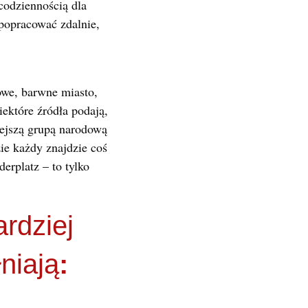
 codziennością dla
 popracować zdalnie,
owe, barwne miasto,
ektóre źródła podają,
iejszą grupą narodową
ie każdy znajdzie coś
rplatz – to tylko
rdziej
niają
: