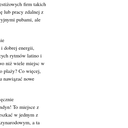
restiżowych firm takich
ę lub pracy zdalnej z
cyjnymi pubami, ale
ie
i dobrej energii,
cych rytmów latino i
wo niż wiele miejsc w
o plaży? Co więcej,
tu nawiązać nowe
ięcznie
ondyn! To miejsce z
ieszkać w jednym z
dzynarodowym, a ta