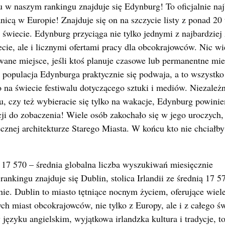
 w naszym rankingu znajduje się Edynburg! To oficjalnie naj
anicą w Europie! Znajduje się on na szczycie listy z ponad 20
wiecie. Edynburg przyciąga nie tylko jednymi z najbardziej
cie, ale i licznymi ofertami pracy dla obcokrajowców. Nic wi
wane miejsce, jeśli ktoś planuje czasowe lub permanentne mi
 populacja Edynburga praktycznie się podwaja, a to wszystko
 na świecie festiwalu dotyczącego sztuki i mediów. Niezależn
 czy też wybieracie się tylko na wakacje, Edynburg powinien
acji do zobaczenia! Wiele osób zakochało się w jego uroczych
ecznej architekturze Starego Miasta. W końcu kto nie chciałb
17 570 – średnia globalna liczba wyszukiwań miesięcznie
ankingu znajduje się Dublin, stolica Irlandii ze średnią 17 5
e. Dublin to miasto tętniące nocnym życiem, oferujące wiel
ych miast obcokrajowców, nie tylko z Europy, ale i z całego ś
języku angielskim, wyjątkowa irlandzka kultura i tradycje, to