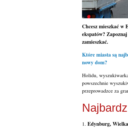
Chcesz mieszkać w E
ekspatów? Zapoznaj 
zamieszkać.
Które miasta są naj
nowy dom?
Holidu, wyszukiwarka
powszechnie wyszukiw
przeprowadzce za gra
Najbardz
Edynburg, Wielka
1.