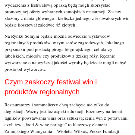
wydarzenia z festiwalową opaską będą mogli skorzystać
promocyjnej oferty wybranych zamojskich restauracji. Zestaw
złożony z dania głównego i kieliszka jednego z festiwalowych win
będzie kosztował zaledwie 45 złotych.
Na Rynku Solnym będzie można odwiedzić wystawców
regionalnych produktów, w tym serów zagrodowych, lokalnego
przysmaku pod postacią piroga biłgorajskiego, cebularzy
lubelskich, miodów czy produktów z dzikiej róży. Ręcznie
wytwarzane o najwyższej jakości wyroby będziecie mogli nabyć
prosto od wytwórców.
Czym zaskoczy festiwal win i
produktów regionalnych
Restauratorzy i sommelierzy chcą zachęcić nie tylko do
degustacji. Ważny jest też aspekt edukacji. Rozmowy na temat
tajników powstawania wina oraz sztuki łączenia win z potrawami,
czyli tzw. „food & wine paringu” to kluczowy element
Zamojskiego Winogrania – Wioletta Wilkos, Prezes Fundacji