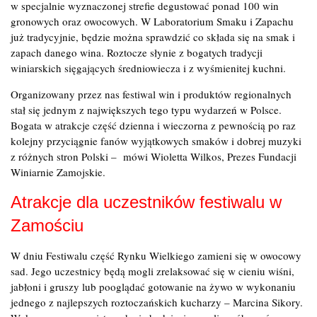
w specjalnie wyznaczonej strefie degustować ponad 100 win
gronowych oraz owocowych. W Laboratorium Smaku i Zapachu
już tradycyjnie, będzie można sprawdzić co składa się na smak i
zapach danego wina. Roztocze słynie z bogatych tradycji
winiarskich sięgających średniowiecza i z wyśmienitej kuchni.
Organizowany przez nas festiwal win i produktów regionalnych
stał się jednym z największych tego typu wydarzeń w Polsce.
Bogata w atrakcje część dzienna i wieczorna z pewnością po raz
kolejny przyciągnie fanów wyjątkowych smaków i dobrej muzyki
z różnych stron Polski – mówi Wioletta Wilkos, Prezes Fundacji
Winiarnie Zamojskie.
Atrakcje dla uczestników festiwalu w
Zamościu
W dniu Festiwalu część Rynku Wielkiego zamieni się w owocowy
sad. Jego uczestnicy będą mogli zrelaksować się w cieniu wiśni,
jabłoni i gruszy lub pooglądać gotowanie na żywo w wykonaniu
jednego z najlepszych roztoczańskich kucharzy – Marcina Sikory.