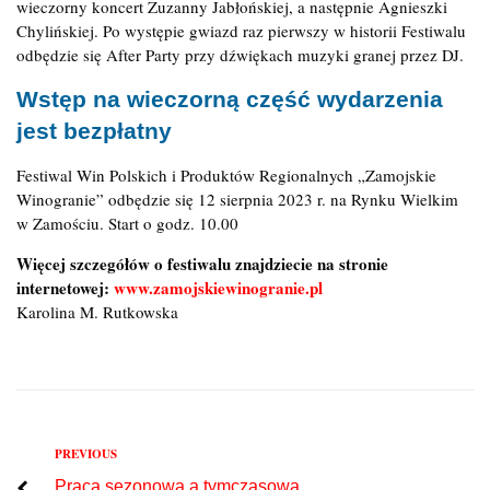
wieczorny koncert Zuzanny Jabłońskiej, a następnie Agnieszki
Chylińskiej. Po występie gwiazd raz pierwszy w historii Festiwalu
odbędzie się After Party przy dźwiękach muzyki granej przez DJ.
Wstęp na wieczorną część wydarzenia
jest bezpłatny
Festiwal Win Polskich i Produktów Regionalnych „Zamojskie
Winogranie” odbędzie się 12 sierpnia 2023 r. na Rynku Wielkim
w Zamościu. Start o godz. 10.00
Więcej szczegółów o festiwalu znajdziecie na stronie
internetowej:
www.zamojskiewinogranie.pl
Karolina M. Rutkowska
Previous
PREVIOUS
Nawigacja
Praca sezonowa a tymczasowa