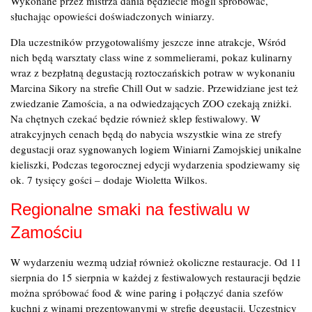
Wykonane przez mistrza dania będziecie mogli spróbować,
słuchając opowieści doświadczonych winiarzy.
Dla uczestników przygotowaliśmy jeszcze inne atrakcje, Wśród
nich będą warsztaty class wine z sommelierami, pokaz kulinarny
wraz z bezpłatną degustacją roztoczańskich potraw w wykonaniu
Marcina Sikory na strefie Chill Out w sadzie. Przewidziane jest też
zwiedzanie Zamościa, a na odwiedzających ZOO czekają zniżki.
Na chętnych czekać będzie również sklep festiwalowy. W
atrakcyjnych cenach będą do nabycia wszystkie wina ze strefy
degustacji oraz sygnowanych logiem Winiarni Zamojskiej unikalne
kieliszki, Podczas tegorocznej edycji wydarzenia spodziewamy się
ok. 7 tysięcy gości – dodaje Wioletta Wilkos.
Regionalne smaki na festiwalu w
Zamościu
W wydarzeniu wezmą udział również okoliczne restauracje. Od 11
sierpnia do 15 sierpnia w każdej z festiwalowych restauracji będzie
można spróbować food & wine paring i połączyć dania szefów
kuchni z winami prezentowanymi w strefie degustacji. Uczestnicy