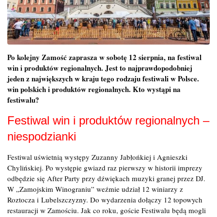
Po kolejny Zamość zaprasza
w sobotę 12 sierpnia,
na festiwal
win i produktów regionalnych. Jest to najprawdopodobniej
jeden z największych w kraju tego rodzaju festiwali w Polsce.
win polskich i produktów regionalnych.
Kto wystąpi na
festiwalu?
Festiwal win i produktów regionalnych –
niespodzianki
Festiwal uświetnią występy
Zuzanny Jabłońkiej i Agnieszki
Chylińskiej.
Po występie gwiazd raz pierwszy w historii imprezy
odbędzie się After Party przy dźwiękach muzyki granej przez DJ.
W „Zamojskim Winograniu” weźmie udział 12 winiarzy z
Roztocza i Lubelszczyzny. Do wydarzenia dołączy 12 topowych
restauracji w Zamościu. Jak co roku, goście Festiwalu będą mogli