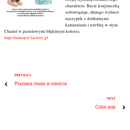
charakteru. Bycie księżniczką
zobowiązuje, dlatego wybierz
naszyjnik z delikatnymi
kamieniami i torebkę w stylu
Chanel w pastelowymi błękitnym kolorze.
http://annopol.factory.pl
Previous
PREVIOUS
Nawigacja
Plażowa moda w mieście
wpisu
Next
NEXT
Color pop