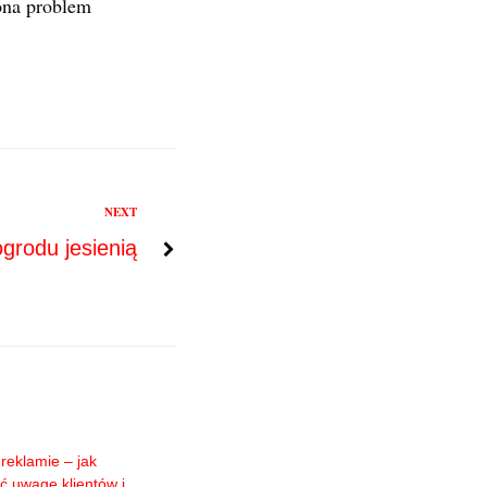
ona problem
NEXT
grodu jesienią
reklamie – jak
ć uwagę klientów i