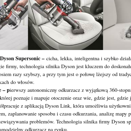
 Dyson Supersonic –
cicha, lekka, inteligentna i szybko dzia
ie firmy, technologia silnika Dyson jest kluczem do doskonał
iem razy szybszy, a przy tym jest o połowę lżejszy od trady
kach do włosów.
 – p
ierwszy autonomiczny odkurzacz z wyjątkową 360-stop
tórej poznaje i mapuje otoczenie oraz wie, gdzie jest, gdzie 
ółpracuje z aplikacją Dyson Link, która umożliwia użytkown
m, zaplanowanie sposobu i czasu odkurzania, analizę mapy p
rozwiązywania problemów. Technologia silnika firmy Dyson spr
samodzielny odkurzacz na rynku.