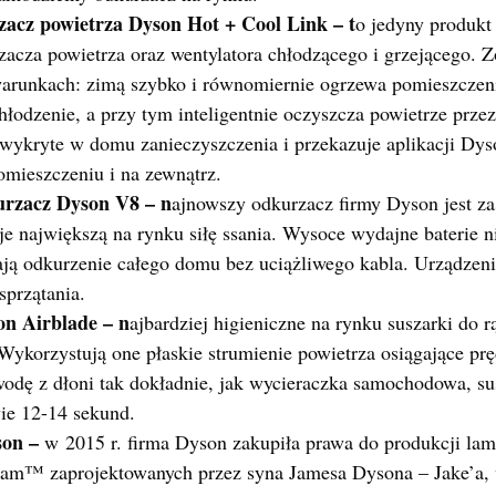
zacz powietrza Dyson Hot + Cool Link – t
o jedyny produkt
zacza powietrza oraz wentylatora chłodzącego i grzejącego. Z
arunkach: zimą szybko i równomiernie ogrzewa pomieszczeni
łodzenie, a przy tym inteligentnie oczyszcza powietrze przez
wykryte w domu zanieczyszczenia i przekazuje aplikacji Dys
omieszczeniu i na zewnątrz.
rzacz Dyson V8 – n
ajnowszy odkurzacz firmy Dyson jest za
uje największą na rynku siłę ssania. Wysoce wydajne baterie 
ją odkurzenie całego domu bez uciążliwego kabla. Urządzen
sprzątania.
on Airblade – n
ajbardziej higieniczne na rynku suszarki do r
Wykorzystują one płaskie strumienie powietrza osiągające pr
odę z dłoni tak dokładnie, jak wycieraczka samochodowa, sus
ie 12-14 sekund.
son –
w 2015 r. firma Dyson zakupiła prawa do produkcji l
am™ zaprojektowanych przez syna Jamesa Dysona – Jake’a, 