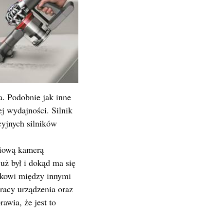
ła. Podobnie jak inne
ej wydajności. Silnik
cyjnych silników
niową kamerą
już był i dokąd ma się
ikowi między innymi
racy urządzenia oraz
awia, że jest to