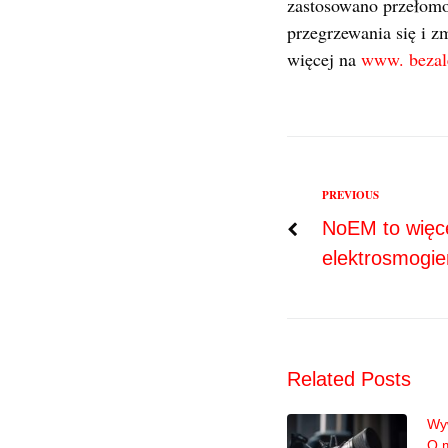
zastosowano przełomo
przegrzewania się i 
więcej na
www. bezal
Previous
PREVIOUS
Nawigac
NoEM to więce
elektrosmogi
wpisu
Related Posts
Wyw
O 