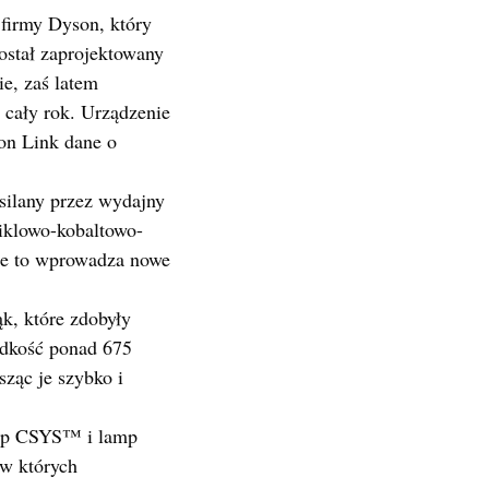
 firmy Dyson, który
ostał zaprojektowany
e, zaś latem
 cały rok. Urządzenie
on Link dane o
silany przez wydajny
niklowo-kobaltowo-
ie to wprowadza nowe
ąk, które zdobyły
ędkość ponad 675
ząc je szybko i
amp CSYS™ i lamp
w których