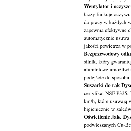
Wentylator i oczyszc
łączy funkcje oczyszc
do pracy w każdych w
zapewnia efektywne ch
automatycznie usuwa 
jakości powietrza w p
Bezprzewodowy odku
silnik, który gwarant
aluminiowe umożliwia
podejście do sposobu 
Suszarki do rąk Dys
certyfikat NSF P335. 
km/h, które usuwają w
higienicznie w zaledw
Oświetlenie Jake Dy
podwieszanych Cu-Be