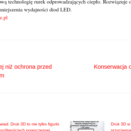
wą technologię rurek odprowadzających ciepło. Rozwiązuje 
zmniejszenia wydajności diod LED.
e.pl
Next
ja
j niż ochrona przed
Konserwacja o
em
iad: Druk 3D to nie tylko figurki.
Druk 3D w 
możliwościach nowoczesnej
przyciągną