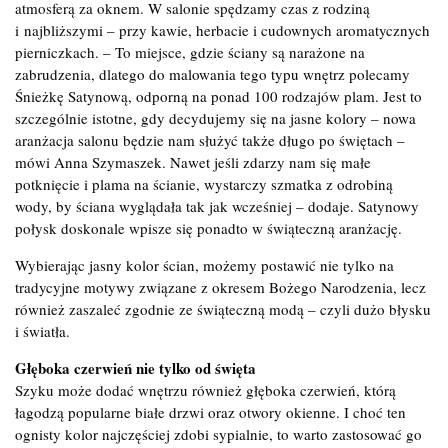
atmosferą za oknem. W salonie spędzamy czas z rodziną
i najbliższymi – przy kawie, herbacie i cudownych aromatycznych
pierniczkach. – To miejsce, gdzie ściany są narażone na
zabrudzenia, dlatego do malowania tego typu wnętrz polecamy
Śnieżkę Satynową, odporną na ponad 100 rodzajów plam. Jest to
szczególnie istotne, gdy decydujemy się na jasne kolory – nowa
aranżacja salonu będzie nam służyć także długo po świętach –
mówi Anna Szymaszek. Nawet jeśli zdarzy nam się małe
potknięcie i plama na ścianie, wystarczy szmatka z odrobiną
wody, by ściana wyglądała tak jak wcześniej – dodaje. Satynowy
połysk doskonale wpisze się ponadto w świąteczną aranżację.
Wybierając jasny kolor ścian, możemy postawić nie tylko na
tradycyjne motywy związane z okresem Bożego Narodzenia, lecz
również zaszaleć zgodnie ze świąteczną modą – czyli dużo błysku
i światła.
Głęboka czerwień nie tylko od święta
Szyku może dodać wnętrzu również głęboka czerwień, którą
łagodzą popularne białe drzwi oraz otwory okienne. I choć ten
ognisty kolor najczęściej zdobi sypialnie, to warto zastosować go