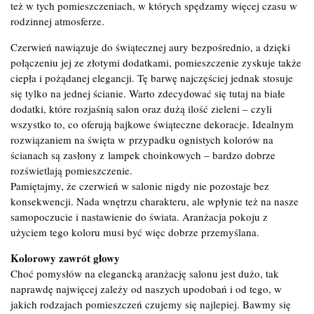
też w tych pomieszczeniach, w których spędzamy więcej czasu w
rodzinnej atmosferze.
Czerwień nawiązuje do świątecznej aury bezpośrednio, a dzięki
połączeniu jej ze złotymi dodatkami, pomieszczenie zyskuje także
ciepła i pożądanej elegancji. Tę barwę najczęściej jednak stosuje
się tylko na jednej ścianie. Warto zdecydować się tutaj na białe
dodatki, które rozjaśnią salon oraz dużą ilość zieleni – czyli
wszystko to, co oferują bajkowe świąteczne dekoracje. Idealnym
rozwiązaniem na święta w przypadku ognistych kolorów na
ścianach są zasłony z lampek choinkowych – bardzo dobrze
rozświetlają pomieszczenie.
Pamiętajmy, że czerwień w salonie nigdy nie pozostaje bez
konsekwencji. Nada wnętrzu charakteru, ale wpłynie też na nasze
samopoczucie i nastawienie do świata. Aranżacja pokoju z
użyciem tego koloru musi być więc dobrze przemyślana.
Kolorowy zawrót głowy
Choć pomysłów na elegancką aranżację salonu jest dużo, tak
naprawdę najwięcej zależy od naszych upodobań i od tego, w
jakich rodzajach pomieszczeń czujemy się najlepiej. Bawmy się