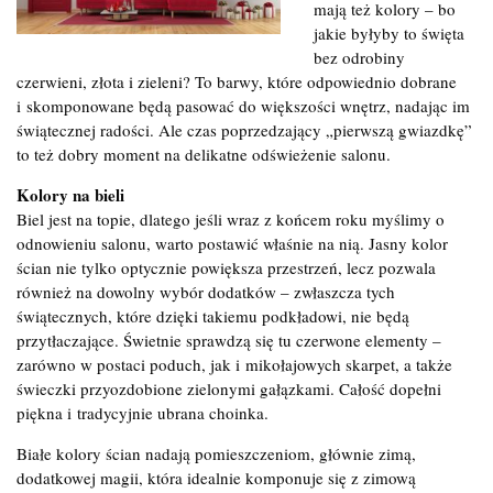
mają też kolory – bo
jakie byłyby to święta
bez odrobiny
czerwieni, złota i zieleni? To barwy, które odpowiednio dobrane
i skomponowane będą pasować do większości wnętrz, nadając im
świątecznej radości. Ale czas poprzedzający „pierwszą gwiazdkę”
to też dobry moment na delikatne odświeżenie salonu.
Kolory na bieli
Biel jest na topie, dlatego jeśli wraz z końcem roku myślimy o
odnowieniu salonu, warto postawić właśnie na nią. Jasny kolor
ścian nie tylko optycznie powiększa przestrzeń, lecz pozwala
również na dowolny wybór dodatków – zwłaszcza tych
świątecznych, które dzięki takiemu podkładowi, nie będą
przytłaczające. Świetnie sprawdzą się tu czerwone elementy –
zarówno w postaci poduch, jak i mikołajowych skarpet, a także
świeczki przyozdobione zielonymi gałązkami. Całość dopełni
piękna i tradycyjnie ubrana choinka.
Białe kolory ścian nadają pomieszczeniom, głównie zimą,
dodatkowej magii, która idealnie komponuje się z zimową