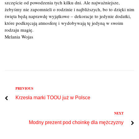
szczęście od powodzenia tych kilku dni. Ale najważniejsze,
żebyśmy nie zapomnieli o rodzinie i najbliższych, bo to dzięki nim
święta będą naprawdę wyjątkowe – dekoracje to jedynie dodatki,
które podkręcają atmosferę i wydobywają tę jedyną w swoim
rodzaju magię.
Melania Wojas
Previous
PREVIOUS
Nawigacja
Krzesła marki TOOU już w Polsce
wpisu
Next
NEXT
Modny prezent pod choinkę dla mężczyzny