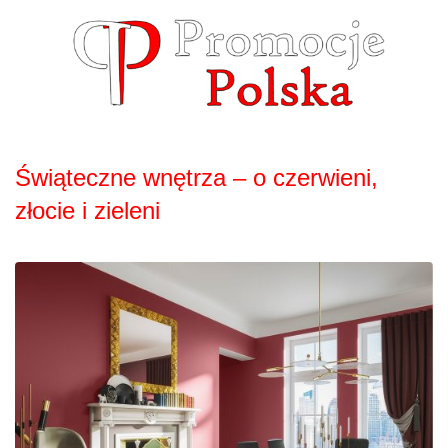
Skip
to
content
Świąteczne wnętrza – o czerwieni,
złocie i zieleni