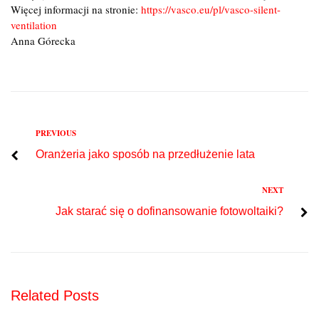
Więcej informacji na stronie:
https://vasco.eu/pl/vasco-silent-
ventilation
Anna Górecka
Previous
PREVIOUS
Nawigacja
Oranżeria jako sposób na przedłużenie lata
wpisu
Next
NEXT
Jak starać się o dofinansowanie fotowoltaiki?
Related Posts