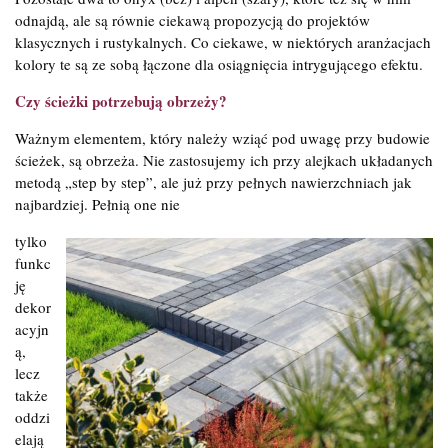
odnajdą, ale są równie ciekawą propozycją do projektów
klasycznych i rustykalnych. Co ciekawe, w niektórych aranżacjach
kolory te są ze sobą łączone dla osiągnięcia intrygującego efektu.
Czy ścieżki potrzebują obrzeży?
Ważnym elementem, który należy wziąć pod uwagę przy budowie
ścieżek, są obrzeża. Nie zastosujemy ich przy alejkach układanych
metodą „step by step”, ale już przy pełnych nawierzchniach jak
najbardziej. Pełnią one nie
tylko
funkc
ję
dekor
acyjn
ą,
lecz
także
oddzi
elają