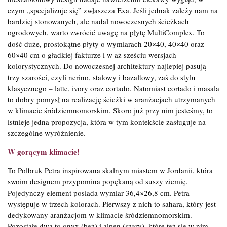
czym „specjalizuje się” zwłaszcza Exa. Jeśli jednak zależy nam na
bardziej stonowanych, ale nadal nowoczesnych ścieżkach
ogrodowych, warto zwrócić uwagę na płytę MultiComplex. To
dość duże, prostokątne płyty o wymiarach 20×40, 40×40 oraz
60×40 cm o gładkiej fakturze i w aż sześciu wersjach
kolorystycznych. Do nowoczesnej architektury najlepiej pasują
trzy szarości, czyli nerino, stalowy i bazaltowy, zaś do stylu
klasycznego – latte, ivory oraz cortado. Natomiast cortado i masala
to dobry pomysł na realizację ścieżki w aranżacjach utrzymanych
w klimacie śródziemnomorskim. Skoro już przy nim jesteśmy, to
istnieje jedna propozycja, która w tym kontekście zasługuje na
szczególne wyróżnienie.
W gorącym klimacie!
To Polbruk Petra inspirowana skalnym miastem w Jordanii, która
swoim designem przypomina popękaną od suszy ziemię.
Pojedynczy element posiada wymiar 36,4×26,8 cm. Petra
występuje w trzech kolorach. Pierwszy z nich to sahara, który jest
dedykowany aranżacjom w klimacie śródziemnomorskim.
Pozostałe dwa to onyx (beż) i alpen (szary), które też się w nim