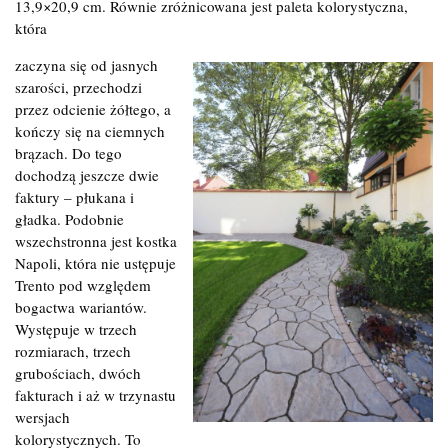
13,9×20,9 cm. Równie zróżnicowana jest paleta kolorystyczna,
która
zaczyna się od jasnych
szarości, przechodzi
przez odcienie żółtego, a
kończy się na ciemnych
brązach. Do tego
dochodzą jeszcze dwie
faktury – płukana i
gładka. Podobnie
wszechstronna jest kostka
Napoli, która nie ustępuje
Trento pod względem
bogactwa wariantów.
Występuje w trzech
rozmiarach, trzech
grubościach, dwóch
fakturach i aż w trzynastu
wersjach
kolorystycznych. To