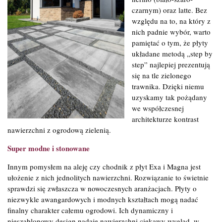
czarnym) oraz latte. Bez
względu na to, na który z
nich padnie wybór, warto
pamiętać o tym, że płyty
układane metodą „step by
step” najlepiej prezentują
się na tle zielonego
trawnika. Dzięki niemu
uzyskamy tak pożądany
we współczesnej
architekturze kontrast
nawierzchni z ogrodową zielenią.
Super modne i stonowane
Innym pomysłem na aleję czy chodnik z płyt Exa i Magna jest
ułożenie z nich jednolitych nawierzchni. Rozwiązanie to świetnie
sprawdzi się zwłaszcza w nowoczesnych aranżacjach. Płyty o
niezwykle awangardowych i modnych kształtach mogą nadać
finalny charakter całemu ogrodowi. Ich dynamiczny i
nieszablonowy design nadaje nawierzchni ciekawy wygląd, w