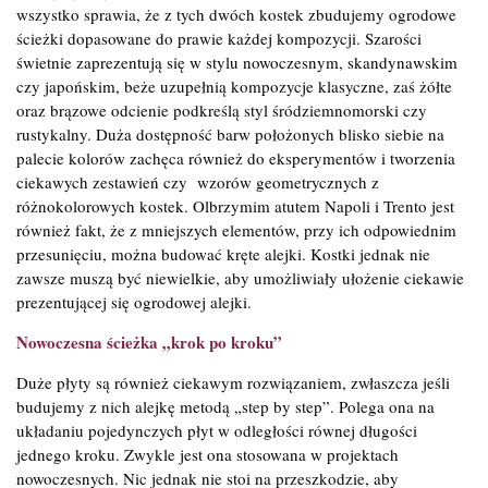
wszystko sprawia, że z tych dwóch kostek zbudujemy ogrodowe
ścieżki dopasowane do prawie każdej kompozycji. Szarości
świetnie zaprezentują się w stylu nowoczesnym, skandynawskim
czy japońskim, beże uzupełnią kompozycje klasyczne, zaś żółte
oraz brązowe odcienie podkreślą styl śródziemnomorski czy
rustykalny. Duża dostępność barw położonych blisko siebie na
palecie kolorów zachęca również do eksperymentów i tworzenia
ciekawych zestawień czy wzorów geometrycznych z
różnokolorowych kostek. Olbrzymim atutem Napoli i Trento jest
również fakt, że z mniejszych elementów, przy ich odpowiednim
przesunięciu, można budować kręte alejki. Kostki jednak nie
zawsze muszą być niewielkie, aby umożliwiały ułożenie ciekawie
prezentującej się ogrodowej alejki.
Nowoczesna ścieżka „krok po kroku”
Duże płyty są również ciekawym rozwiązaniem, zwłaszcza jeśli
budujemy z nich alejkę metodą „step by step”. Polega ona na
układaniu pojedynczych płyt w odległości równej długości
jednego kroku. Zwykle jest ona stosowana w projektach
nowoczesnych. Nic jednak nie stoi na przeszkodzie, aby