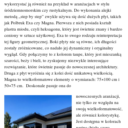
wykorzystać ją również na przykład w aranżacjach w stylu
śródziemnomorskim czy rustykalnym. Do wykonania alejki
metodą „step by step” zwykle używa się dość dużych płyt, takich
jak Polbruk Exa czy Magna. Pierwsza z nich posiada kształt
plastra miodu, czyli heksagonu, który jest świetnie znany i bardzo
ceniony w sztuce użytkowej. Exa to swego rodzaju reinterpretacja
tej figury geometrycznej. Boki płyty nie są równe, ich długości
zostały zróżnicowane, co nadało jej dynamiczny i oryginalny
wygląd. Gdy połączymy to z kolorem taupe, który jest mieszanką
szarości, beży i bieli, to zyskujemy niezwykle interesujące
rozwiązanie, które świetnie pasuje do nowoczesnej architektury.
Druga z płyt wyróżnia się z kolei dość unikatową wielkością.
Magna to wielkoformatowe elementy o wymiarach: 75×100 cm i
50×75 cm. Doskonale pasuje ona do
nowoczesnych aranżacji,
nie tylko ze względu na
swoją wielkoformatowość,
ale również kolorystykę.
Jest dostępna w kolorach
nerino (biało-szaro-