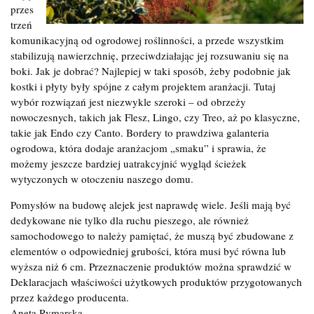
przes
trzeń
komunikacyjną od ogrodowej roślinności, a przede wszystkim
stabilizują nawierzchnię, przeciwdziałając jej rozsuwaniu się na
boki. Jak je dobrać? Najlepiej w taki sposób, żeby podobnie jak
kostki i płyty były spójne z całym projektem aranżacji. Tutaj
wybór rozwiązań jest niezwykle szeroki – od obrzeży
nowoczesnych, takich jak Flesz, Lingo, czy Treo, aż po klasyczne,
takie jak Endo czy Canto. Bordery to prawdziwa galanteria
ogrodowa, która dodaje aranżacjom „smaku” i sprawia, że
możemy jeszcze bardziej uatrakcyjnić wygląd ścieżek
wytyczonych w otoczeniu naszego domu.
Pomysłów na budowę alejek jest naprawdę wiele. Jeśli mają być
dedykowane nie tylko dla ruchu pieszego, ale również
samochodowego to należy pamiętać, że muszą być zbudowane z
elementów o odpowiedniej grubości, która musi być równa lub
wyższa niż 6 cm. Przeznaczenie produktów można sprawdzić w
Deklaracjach właściwości użytkowych produktów przygotowanych
przez każdego producenta.
Aneta Rymarska